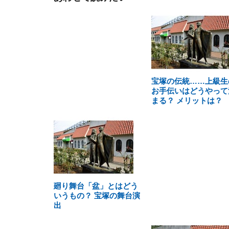
宝塚の伝統……上級生
お手伝いはどうやって
まる？ メリットは？
廻り舞台「盆」とはどう
いうもの？ 宝塚の舞台演
出