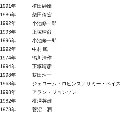
1991年
植田紳爾
1986年
柴田侑宏
1992年
小池修一郎
1993年
正塚晴彦
1996年
小池修一郎
1992年
中村 暁
1974年
鴨川清作
1994年
正塚晴彦
1998年
荻田浩一
1968年
ジェローム・ロビンス／サミー・ベイス
1998年
アラン・ジョンソン
1982年
横澤英雄
1978年
菅沼 潤