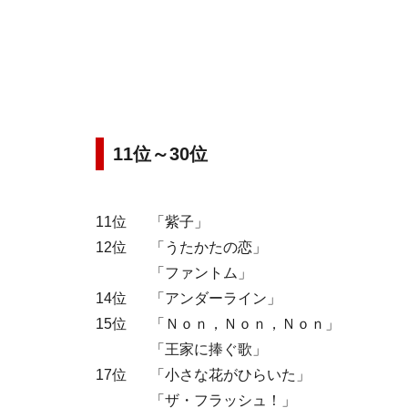
11位～30位
11位
「紫子」
12位
「うたかたの恋」
「ファントム」
14位
「アンダーライン」
15位
「Ｎｏｎ，Ｎｏｎ，Ｎｏｎ」
「王家に捧ぐ歌」
17位
「小さな花がひらいた」
「ザ・フラッシュ！」