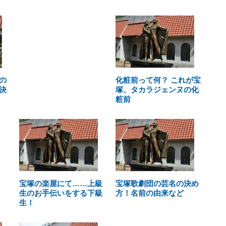
の
化粧前って何？ これが宝
決
塚、タカラジェンヌの化
粧前
宝塚の楽屋にて……上級
宝塚歌劇団の芸名の決め
生のお手伝いをする下級
方！名前の由来など
生！