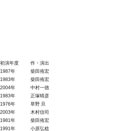
初演年度
作・演出
1987年
柴田侑宏
1983年
柴田侑宏
2004年
中村一徳
1983年
正塚晴彦
1976年
草野 旦
2003年
木村信司
1981年
柴田侑宏
1991年
小原弘稔