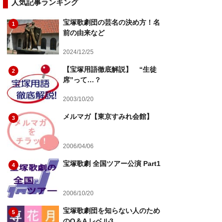
人気記事ランキング
宝塚歌劇団の芸名の決め方！名
1
前の由来など
2024/12/25
【宝塚用語徹底解説】 “生徒
2
席”って…？
2003/10/20
メルマガ【東京すみれ会館】
3
2006/04/06
宝塚歌劇 全国ツアー公演 Part1
4
2006/10/20
宝塚歌劇団を知らない人のため
5
のQ＆A レベル3