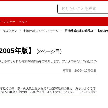
ツ・レジャー
ペット
宝塚ファン
宝塚歌劇 ニュース・データ
再演希望の多い作品は！【2005
005年版】
(2ページ目)
様から寄せられた再演希望作品をご紹介します。アナタの観たい作品はこの
更新日：2005年10月03日
0年近くの間、多くの大衆に愛されてきた宝塚歌劇の魅力、カッコよくて可
 About立ち上げ時（2001年2月）よりお話しています。
...続きを読む