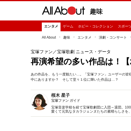
趣味
エンタメ
ゲーム
ホビー・コレクション
スポー
All About
趣味
エンタメ
演劇・コンサート
宝塚ファン
／宝塚歌劇 ニュース・データ
再演希望の多い作品は！【2
あの作品を、もう一度観たい…。「宝塚ファン」ユーザーの皆
中にありますか？ そして堂々１位に輝いた作品は…？
桜木 星子
宝塚ファン ガイド
宝塚音楽学校を経て宝塚歌劇団に入団～退団。10
愛くて元気なタカラジェンヌたちの素晴らしさを、All