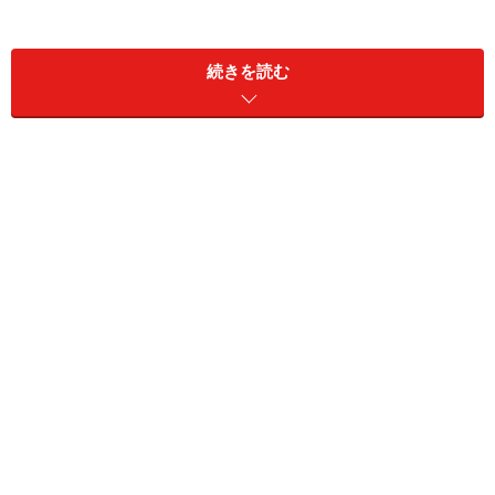
1998年
『風と共に去りぬ』メラニー（全国ツアー）
1999年
『うたかたの恋』マリー・ヴェッツェラ（全国
続きを読む
ツアー）
『螺旋のオルフェ』アデル／ルシル
『ノバ・ボサ・ノバ』エストレーラ
『夢幻花絵巻』『ブラボー！タカラヅカ』（第
1回中国公演）
2000年
『LUNA』アイリーン
『BLUE・MOON・BLUE』赤い花
『ゼンダ城の虜』フラビア姫
2001年
『Practical Joke』ジル（シアター・ドラマシテ
ィ）
『愛のソナタ』ゾフィー