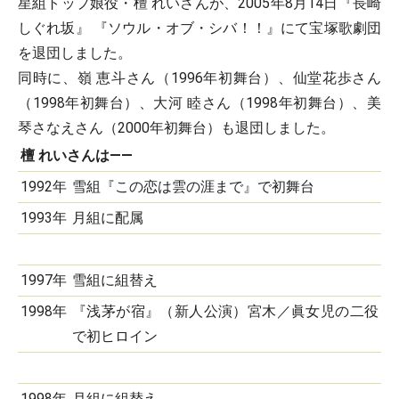
星組トップ娘役・檀 れいさんが、2005年8月14日『長崎
しぐれ坂』 『ソウル・オブ・シバ！！』にて宝塚歌劇団
を退団しました。
同時に、嶺 恵斗さん（1996年初舞台）、仙堂花歩さん
（1998年初舞台）、大河 睦さん（1998年初舞台）、美
琴さなえさん（2000年初舞台）も退団しました。
檀 れいさんは――
1992年
雪組『この恋は雲の涯まで』で初舞台
1993年
月組に配属
1997年
雪組に組替え
1998年
『浅茅が宿』（新人公演）宮木／眞女児の二役
で初ヒロイン
1998年
月組に組替え