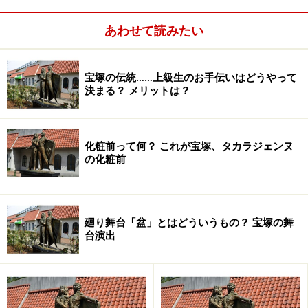
2002年
『風と共に去りぬ』メラニー（日生劇場）
『蝶・恋』『サザンクロス・レビュー・イン・
あわせて読みたい
チャイナ』（第2回中国公演）
2003年
『王家に捧ぐ歌』アムネリス
宝塚の伝統……上級生のお手伝いはどうやって
決まる？ メリットは？
『永遠の祈り』アンヌ（シアター・ドラマシテ
ィ）
2004年
『１９１４／愛』アデル
化粧前って何？ これが宝塚、タカラジェンヌ
の化粧前
『花舞う長安』楊貴妃
2005年
『DAN-ke schon！』－ダンケ・シェーン－（宝
塚ホテル）
廻り舞台「盆」とはどういうもの？ 宝塚の舞
『長崎しぐれ坂』おしま
台演出
ダンちゃんこと檀 れいさん。彼女は「異例」と言われる
宝塚生活を歩みました。それは、トップ娘役としての返
り咲き。