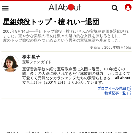
星組娘役トップ・檀 れい―退団
2005年8月14日――星組トップ娘役・檀 れいさんが宝塚歌劇団を退団され
ました。艶やかな美貌の彼女は数々の魅力的な女性を演じるともに、二
度のトップ娘役の座をつとめるという異例の宝塚生活を歩みました。
更新日：
2005年08月15日
桜木 星子
宝塚ファン ガイド
宝塚音楽学校を経て宝塚歌劇団に入団～退団。100年近くの
間、多くの大衆に愛されてきた宝塚歌劇の魅力、カッコよくて
可愛くて元気なタカラジェンヌたちの素晴らしさを、All About
立ち上げ時（2001年2月）よりお話しています。
プロフィール詳細
執筆記事一覧