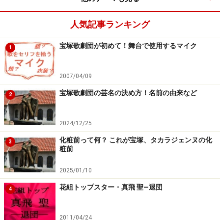
人気記事ランキング
宝塚歌劇団が初めて！舞台で使用するマイク
1
2007/04/09
宝塚歌劇団の芸名の決め方！名前の由来など
2
2024/12/25
化粧前って何？ これが宝塚、タカラジェンヌの化
3
粧前
2025/01/10
花組トップスター・真飛 聖―退団
4
2011/04/24