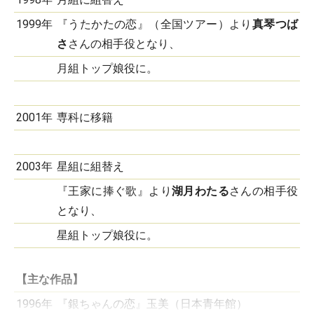
1999年
『うたかたの恋』（全国ツアー）より
真琴つば
さ
さんの相手役となり、
月組トップ娘役に。
2001年
専科に移籍
2003年
星組に組替え
『王家に捧ぐ歌』より
湖月わたる
さんの相手役
となり、
星組トップ娘役に。
【主な作品】
1996年
『銀ちゃんの恋』玉美（日本青年館）