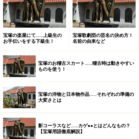
月組トップ・真琴つばささん退団後、専科へ移籍し、後
に星組トップ・湖月わたるさんの相手役になりました。
ダンちゃんを語る上で誰もが口に出すのが彼女の「美
貌」。それは、宝塚の娘役の持つ美しさや可憐さには留
宝塚の楽屋にて……上級生の
宝塚歌劇団の芸名の決め方！
まらない艶やかさ、生身の女を感じさせる色香。
お手伝いをする下級生！
名前の由来など
そんな彼女は、２度の中国公演では「タン・リー、タ
ン・リー」（檀 れいの中国読み）と、中国の方々にも愛
されました。
宝塚のお稽古スカート……稽古時は動きやすい
ものを使う！
また専科時代には、東宝の『極楽町一丁目―嫁姑地獄篇
―』に外部出演するなど、宝塚外にもファンを増やしま
した。
宝塚の洋物と日本物作品……それぞれの準備の
大変さとは
※記事内容は執筆時点のものです。最新の内容をご確認くださ
い。
影コーラスなど……カゲ●●とはどんなもの？
【宝塚用語徹底解説】
次のページへ
1
/
2