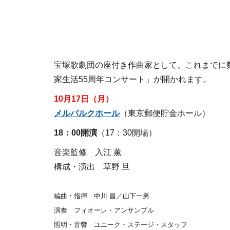
宝塚歌劇団の座付き作曲家として、これまでに
家生活55周年コンサート」が開かれます。
10月17日（月）
メルパルクホール
（東京郵便貯金ホール）
18：00開演
（17：30開場）
音楽監修 入江 薫
構成・演出 草野 旦
編曲・指揮 中川 昌／山下一男
演奏 フィオーレ・アンサンブル
照明・音響 ユニーク・ステージ・スタッフ