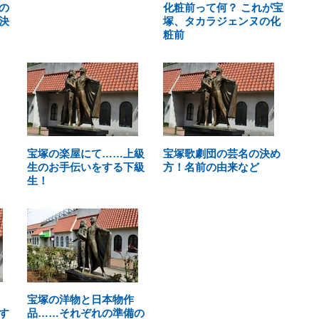
の
化粧前って何？ これが宝
決
塚、タカラジェンヌの化
粧前
宝塚の楽屋にて……上級
宝塚歌劇団の芸名の決め
生のお手伝いをする下級
方！名前の由来など
生！
宝塚の洋物と日本物作
す
品……それぞれの準備の