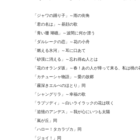
「ジャワの踊り子」～雨の街角
「君の名は」～昼顔の歌
「青い珊 瑚礁」～波間に何か漂う
「ダルレークの恋」～花の小舟
「燃える氷河」～耳に口あて
「砂漠に消える」～忘れ得ぬ人とは
「花のオランダ坂」～春！あの人が帰って来る、私は桃の
「カチューシャ物語」～愛の故郷
「霧深きエルべのほとり」同
「シャングリラ」～幸福の歌
「ラプソディ」～白いライラックの花は咲く
「追憶のアンデス」～我が心にいつも太陽
「嵐が丘」同
「ハロー！タカラヅカ」同
「ジョイ！」同