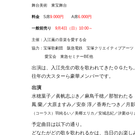
舞台美術 東宝舞台
料金
S席
9.000円
A席
6.000円
一般前売り
9月4日（日）10:00～
主催：入江薫の音楽を愛する会
協力：宝塚歌劇団 阪急電鉄 宝塚クリエイティブアー
愛宝会 東急セミナーBE他
出演は、入江先生の歌を歌われてきたＯＧたち
往年の大スターら豪華メンバーです。
出演
水穂葉子／眞帆志ぶき／麻鳥千穂／那智わたる（
鳳 蘭／大原ますみ／安奈 淳／香寿たつき／月影
（コーラス）羽純るい／美椰エリカ／安城志紀／汐夏ゆり
予定曲目は以下の通り。
どなたがどの歌を歌われるかは、当日のお楽し