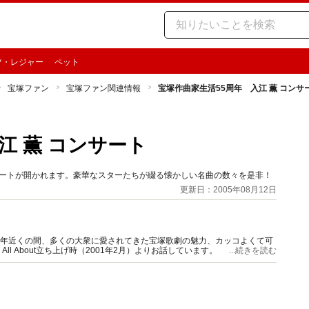
ツ・レジャー
ペット
宝塚ファン
宝塚ファン関連情報
宝塚作曲家生活55周年 入江 薫 コンサ
江 薫 コンサート
サートが開かれます。豪華なスターたちが綴る懐かしい名曲の数々を是非！
更新日：2005年08月12日
0年近くの間、多くの大衆に愛されてきた宝塚歌劇の魅力、カッコよくて可
 About立ち上げ時（2001年2月）よりお話しています。
...続きを読む