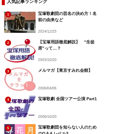
人気記事ランキング
宝塚歌劇団の芸名の決め方！名
1
前の由来など
2024/12/25
【宝塚用語徹底解説】 “生徒
2
席”って…？
2003/10/20
メルマガ【東京すみれ会館】
3
2006/04/06
宝塚歌劇 全国ツアー公演 Part1
4
2006/10/20
宝塚歌劇団を知らない人のため
5
のQ＆A レベル3