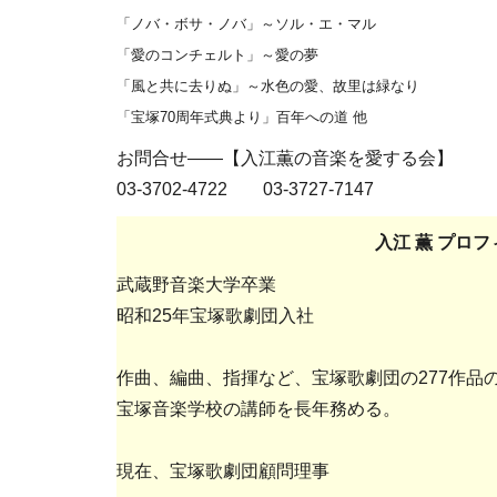
「ノバ・ボサ・ノバ」～ソル・エ・マル
「愛のコンチェルト」～愛の夢
「風と共に去りぬ」～水色の愛、故里は緑なり
「宝塚70周年式典より」百年への道 他
お問合せ――【入江薫の音楽を愛する会】
03-3702-4722 03-3727-7147
入江 薫 プロ
武蔵野音楽大学卒業
昭和25年宝塚歌劇団入社
作曲、編曲、指揮など、宝塚歌劇団の277作品
宝塚音楽学校の講師を長年務める。
現在、宝塚歌劇団顧問理事