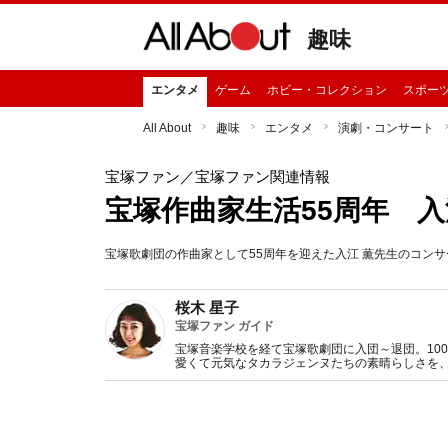
趣味
エンタメ
ゲーム
ホビー・コレクション
スポー
All About
趣味
エンタメ
演劇・コンサート
宝塚ファン
／宝塚ファン関連情報
宝塚作曲家生活55周年 入
宝塚歌劇団の作曲家として55周年を迎えた入江 薫先生のコン
桜木 星子
宝塚ファン ガイド
宝塚音楽学校を経て宝塚歌劇団に入団～退団。10
愛くて元気なタカラジェンヌたちの素晴らしさを、All