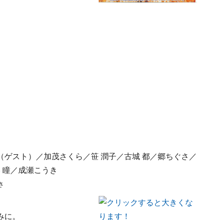
ツ
。
ゲスト）／加茂さくら／笹 潤子／古城 都／郷ちぐさ／
 瞳／成瀬こうき
さ
みに。