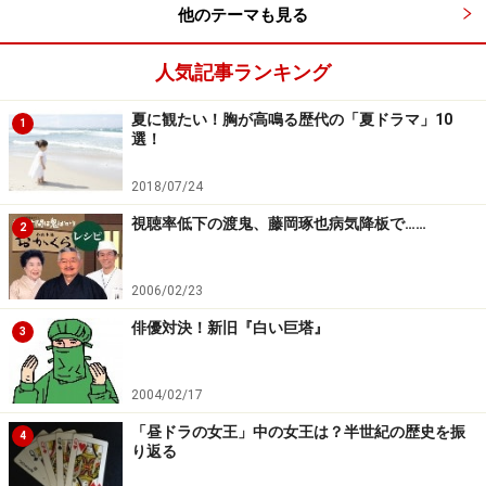
他のテーマも見る
メディータッチではありますが、精いっぱい生きましょ
う！というメッセージを伝えたい」と連ドラ化を企画。
人気記事ランキング
『ライアーゲーム』『ライフ』『ＳＰ』と既存のドラマ
夏に観たい！胸が高鳴る歴代の「夏ドラマ」10
1
選！
にない企画を続けるこの枠、４作目もその路線は健在で
す。
2018/07/24
視聴率低下の渡鬼、藤岡琢也病気降板で……
2
２月２日スタート。
2006/02/23
【関連リンク】
・
gooニュース：既存の概念打ち破る！フジ最新土曜連
俳優対決！新旧『白い巨塔』
3
ドラは異例の主役９人
2004/02/17
「昼ドラの女王」中の女王は？半世紀の歴史を振
4
諸星大二郎原作というのがマニアック
り返る