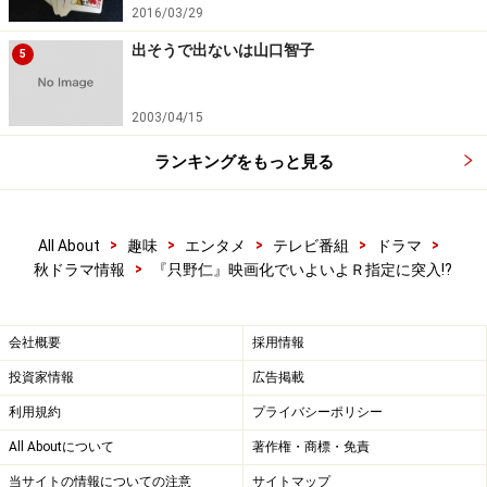
日本テレビ、１月からの土曜深夜24:50～のドラマ枠は
2016/03/29
『栞（しおり）と紙魚子（しみこ）の怪奇事件簿』、主
出そうで出ないは山口智子
5
演は南沢奈央、BS-iの『恋する日曜日 ニュータイプ』に
主演しましたが地上波の連ドラ主演は初。
2003/04/15
原作は古くからマニアックな人気を持つＳＦマンガ家・
ランキングをもっと見る
諸星大二郎の少女コミック。キモカワイイ街・胃の頭町
（いのあたまちょう）に住む栞（南沢）と紙魚子
>
>
>
>
>
All About
趣味
エンタメ
テレビ番組
ドラマ
（AKB48前田敦子）が周囲で起こる怪奇現象に巻き込ま
>
秋ドラマ情報
『只野仁』映画化でいよいよＲ指定に突入!?
れてゆる～く解決していくホラーコメディ。
お化け屋敷にも入れない、心霊スポットも耳にしただけ
会社概要
採用情報
で怖くて苦手という南沢「でも人を驚かせるのは得意か
投資家情報
広告掲載
もしれないので、気合を入れて演じていきたい」と気合
利用規約
プライバシーポリシー
いを入れています。
All Aboutについて
著作権・商標・免責
当サイトの情報についての注意
サイトマップ