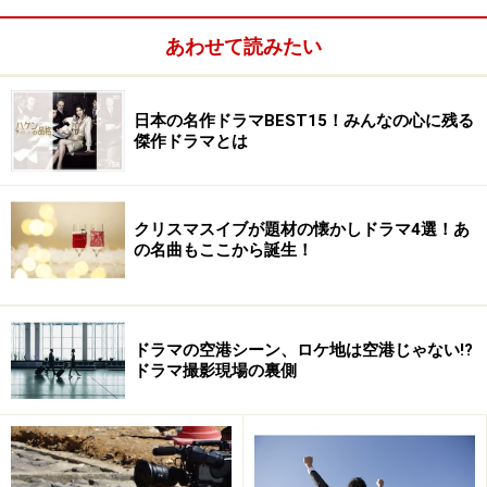
あわせて読みたい
日本の名作ドラマBEST15！みんなの心に残る
傑作ドラマとは
クリスマスイブが題材の懐かしドラマ4選！あ
の名曲もここから誕生！
来年、公開のテレビドラマ派生映画はTBS系で『クロサ
ギ』『砂時計』『花より男子』、ちょっと性格は違うか
ドラマの空港シーン、ロケ地は空港じゃない!?
ドラマ撮影現場の裏側
もしれませんが『私は貝になりたい』、テレビ朝日系で
『相棒』『スシ王子』『特命係長 只野仁』、フジ系で
『容疑者Xの献身』（『ガリレオ』映画版）がありま
す。