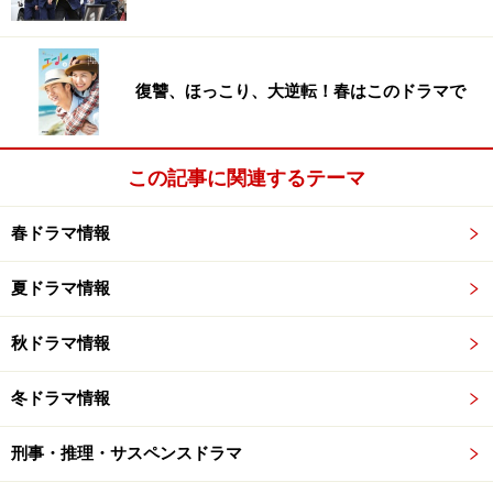
毎回、死を目前にした主人公たちの前に謎のサッカー審
判団があらわれ、人生でむだづかいしたロスタイムが提
復讐、ほっこり、大逆転！春はこのドラマで
示され、死ぬ前にその時間が自由に使える。いったいど
う使うのか？
主人公は全９回、毎回替わりは第１話から順に瑛太、
この記事に関連するテーマ
NEWS小山慶一郎、友近、上野樹里、伊藤淳史、ココリ
春ドラマ情報
コ田中直樹、常盤貴子、真木よう子、大泉洋。全話を通
して出演するキーマンとして温水洋一。
夏ドラマ情報
脚本・演出を担当するのは気鋭の映画監督・筧昌也。映
秋ドラマ情報
画『美女缶』を制作して注目され同作を『世にも奇妙な
物語'05春の特別編』で妻夫木聡主演によりセルフリメイ
冬ドラマ情報
ク。
『ロス：タイム：ライフ』もショートフィルムで作られ
刑事・推理・サスペンスドラマ
た作品で、これを見たフジテレビの中島久美子Ｐが「コ