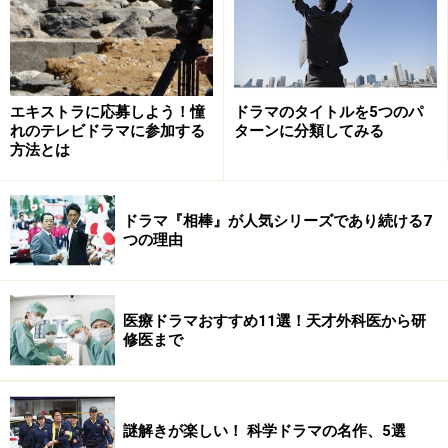
50周年のテレビ朝日、映画に積極的なTBSが多いのは納
得ですが、同じく映画に積極的なフジ系が一作品という
のは少ない。現在放送中の『ＳＰ』も映画化しそうな予
エキストラに応募しよう！憧
ドラマのタイトルを5つのパ
感がします。
れのテレビドラマに参加する
ターンに分類してみる
方法とは
【関連リンク】
・
" target=_blank>gooニュース：「特命係長」来年１２
ドラマ『相棒』が人気シリーズであり続ける7
月映画化！克典もお色気もパワーアップ
つの理由
ロスタイムで大逆転
医療ドラマおすすめ11選！天才外科医から研
修医まで
フジ系土曜23時10分からの土曜ドラマ枠、１月中は現在
放送中の『ＳＰ』が継続。２月からスタートするのが
『ロス：タイム：ライフ』でタイトル通り人生の「ロス
謎解きが楽しい！ 科学ドラマの名作、5選
タイム」がテーマ。