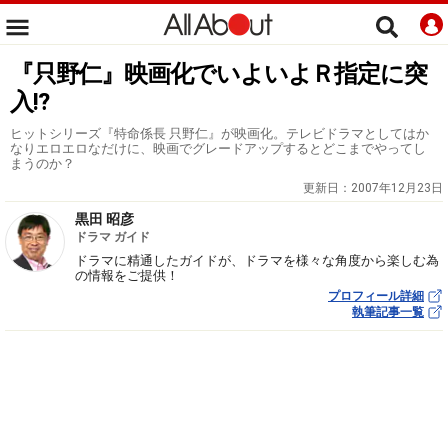
『只野仁』映画化でいよいよＲ指定に突
入!?
ヒットシリーズ『特命係長 只野仁』が映画化。テレビドラマとしてはか
なりエロエロなだけに、映画でグレードアップするとどこまでやってし
まうのか？
更新日：
2007年12月23日
黒田 昭彦
ドラマ ガイド
ドラマに精通したガイドが、ドラマを様々な角度から楽しむ為
の情報をご提供！
プロフィール詳細
執筆記事一覧