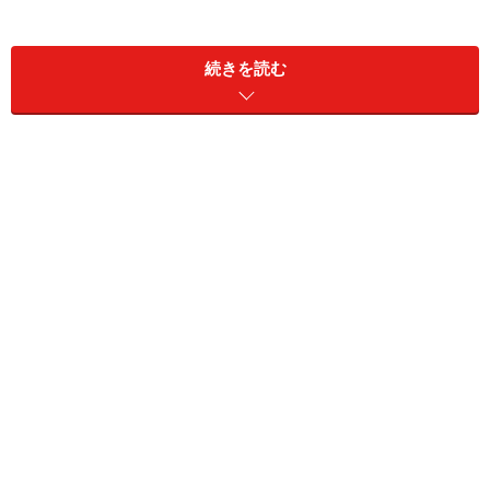
劇場版では只野係長が長期出張で日本各地をめぐる趣
続きを読む
向。美人VIPの護衛を命じられて愛の逃避行に、また只
野が初めて死と直面するシリアスな展開でキーワードは
「泣ける只野」？もちろんお色気もテレビよりもパワー
アップ。
いつもは連ドラで23時台に放送されていますが、21時台
からスペシャル版で放送された時は女性の胸を見せた際
にモザイクが入っていました。あの勢いなら映画化され
るとＲ指定？
永井大、櫻井淳子、三浦理恵子、蛯原友里らレギュラー
メンバーは不変でスケール感を増すため大物ゲストも登
場。