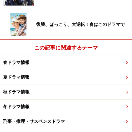
い。夏世は彼らと同居するはめに……
制作担当は『曲がり角の彼女』『アンフェア』の吉條英
復讐、ほっこり、大逆転！春はこのドラマで
希Ｐ。
ところで兄弟役の要潤と本郷奏多、ドラマ版『嫌われ松
この記事に関連するテーマ
子の一生』では龍洋一の少年時代と大人になってからを
演じてます。似てる？
春ドラマ情報
米倉涼子、悪女からストーカーに
夏ドラマ情報
１月からのテレビ朝日系金曜21時枠は『黒革の手帖』
秋ドラマ情報
『けものみち』と悪女を演じてきた米倉涼子主演で、同
じく松本清張原作の『わるいやつら』。
冬ドラマ情報
『わるいやつら』は映画で片岡孝夫（現 仁左衛門）・
刑事・推理・サスペンスドラマ
松坂慶子、単発ドラマで名取裕子・古谷一行、豊川悦
司、十朱幸代で映像化した作品。原作の主人公は女性を