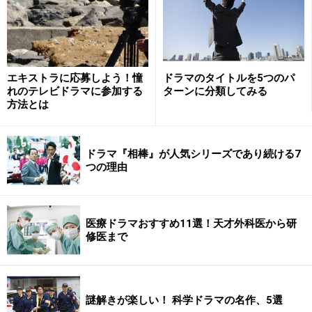
ハイ』や『７人の女弁護士』などシリアス作品の主演で
すが、フジ系では同じ火曜22時枠の『曲がり角の彼女』
では稲森いずみ演じるヒロインのライバル、この秋の
『世にも奇妙な物語』の「部長OL」は部長（伊武雅
エキストラに応募しよう！憧
ドラマのタイトルを5つのパ
刀）と入れ替わる役とコミカルイメージがあり、今度も
れのテレビドラマに参加する
ターンに分類してみる
その発展系。
方法とは
『ヒミツの花園（仮）』は少女コミック業界が舞台。園
ドラマ『相棒』が人気シリーズであり続ける7
田夏世（釈）は担当していたファッション雑誌が休刊に
つの理由
なり少女コミック雑誌に異動、人気作家・花園ゆり子の
担当になるが、花園の正体は４人の兄弟の合作ペンネー
ム。背景画担当の長男・片岡航（堺雅人）はオクテで女
医療ドラマおすすめ11選！天才外科医から研
修医まで
性恐怖症、メーン画担当の二男・片岡修（池田鉄洋）は
実は男魂漫画に憧れ、営業担当の三男・片岡智（要潤）
は女性経験抱負でネタを提供、ストーリー担当の四男・
片岡陽（本郷奏多）は人見知りの甘えん坊と奇人ぞろ
謎解きが楽しい！ 科学ドラマの名作、5選