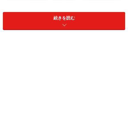
続きを読む
来年１月からのTBS系金曜ドラマ『花より男子２（リタ
ーンズ）』の詳細が発表に。
レギュラー出演者は牧野つくしの井上真央、Ｆ４の松本
潤、小栗旬、松田翔太、阿部力を筆頭に見事なまでに前
シリーズと同じ。ちょっと違うのは三条桜子役の佐藤め