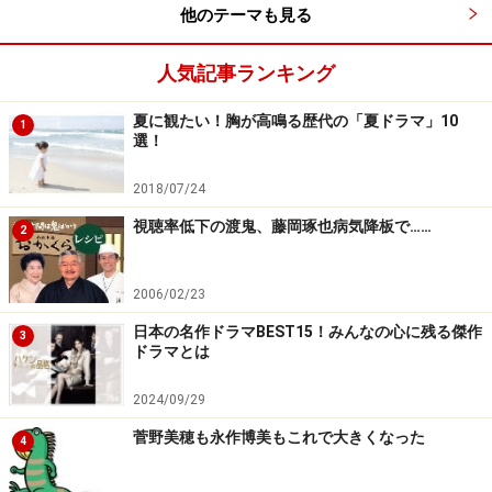
他のテーマも見る
食い物にする医師だが今回のドラマはそんな医師を愛し
てしまった看護師（米倉）が主人公。愛しすぎたためス
人気記事ランキング
トーカー化し殺人までおかしてしまうことに。
夏に観たい！胸が高鳴る歴代の「夏ドラマ」10
1
選！
医師役には上川隆也。
2018/07/24
制作担当は『黒革の手帖』『けものみち』と同じ内山聖
視聴率低下の渡鬼、藤岡琢也病気降板で……
2
子Ｐ。また松本清張原作シリーズ三部作の最終作となる
とのこと。
2006/02/23
日本の名作ドラマBEST15！みんなの心に残る傑作
次も新連ドラの話題、月９にナショナル劇場にテレビ朝
3
ドラマとは
日・東映の時代劇の新作は？
2024/09/29
菅野美穂も永作博美もこれで大きくなった
4