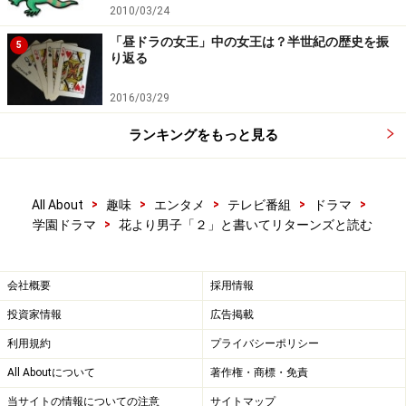
2010/03/24
「昼ドラの女王」中の女王は？半世紀の歴史を振
5
り返る
2016/03/29
ランキングをもっと見る
※記事内容は執筆時点のものです。最新の内容をご確認くださ
い。
>
>
>
>
>
All About
趣味
エンタメ
テレビ番組
ドラマ
>
学園ドラマ
花より男子「２」と書いてリターンズと読む
次のページへ
1
/
3
会社概要
採用情報
投資家情報
広告掲載
利用規約
プライバシーポリシー
All Aboutについて
著作権・商標・免責
当サイトの情報についての注意
サイトマップ