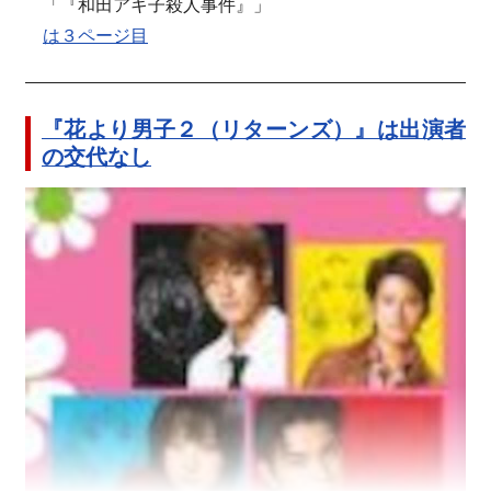
「『和田アキ子殺人事件』」
は３ページ目
『花より男子２（リターンズ）』は出演者
の交代なし