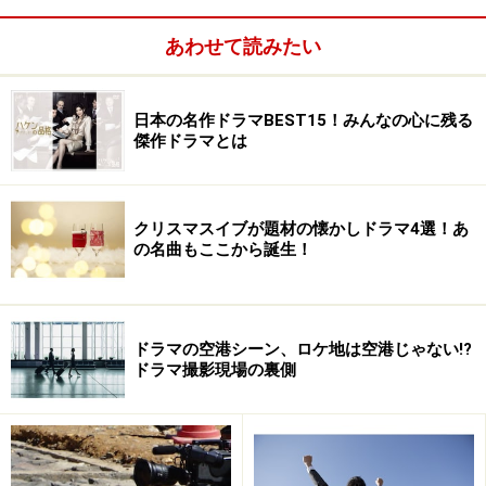
ぐみが友情出演になるぐらい（出番が減るからでしょう
あわせて読みたい
か）。
新たにレギュラーとして加わるのは道明寺司の婚約者・
日本の名作ドラマBEST15！みんなの心に残る
傑作ドラマとは
大河原滋（しげる）役の加藤夏希、また第１話ゲストと
して織部順平役の生田斗真。
クリスマスイブが題材の懐かしドラマ4選！あ
第１話は11月下旬から9日間、つくしと道明寺の再会を
の名曲もここから誕生！
収録するしたニューヨークロケを含む2時間15分のスペ
シャル。
ドラマの空港シーン、ロケ地は空港じゃない!?
ドラマ撮影現場の裏側
釈由美子、少女コミックの花園に
来年１月からのフジテレビ系火曜22時枠は釈由美子主演
の『ヒミツの花園（仮）』。テレビ朝日系では『スカイ