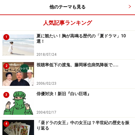
他のテーマも見る
人気記事ランキング
夏に観たい！胸が高鳴る歴代の「夏ドラマ」10
1
選！
2018/07/24
視聴率低下の渡鬼、藤岡琢也病気降板で……
2
2006/02/23
俳優対決！新旧『白い巨塔』
3
2004/02/17
「昼ドラの女王」中の女王は？半世紀の歴史を振
4
り返る