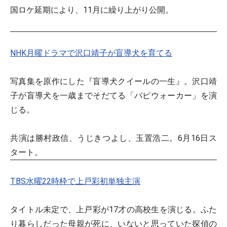
国ロケ延期により、11月に繰り上がり公開。
NHK月曜ドラマで沢口靖子が盲導犬を育てる
写真集を原作にした『盲導犬クイールの一生』。沢口靖
子が盲導犬を一歳までそだてる「パピウォーカー」を演
じる。
共演は勝村政信、うじきつよし、玉置浩二。6月16日ス
タート。
TBS水曜22時枠で上戸彩初単独主演
タイトル未定で、上戸彩が17才の高校生を演じる。ふた
り暮らしだった母親が死に、いないと思っていた探偵の