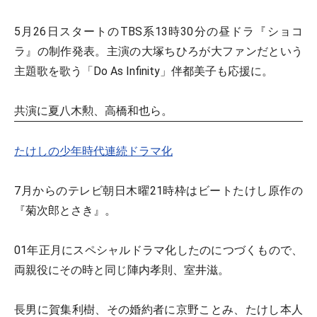
5月26日スタートのTBS系13時30分の昼ドラ『ショコ
ラ』の制作発表。主演の大塚ちひろが大ファンだという
主題歌を歌う「Do As Infinity」伴都美子も応援に。
共演に夏八木勲、高橋和也ら。
たけしの少年時代連続ドラマ化
7月からのテレビ朝日木曜21時枠はビートたけし原作の
『菊次郎とさき』。
01年正月にスペシャルドラマ化したのにつづくもので、
両親役にその時と同じ陣内孝則、室井滋。
長男に賀集利樹、その婚約者に京野ことみ、たけし本人