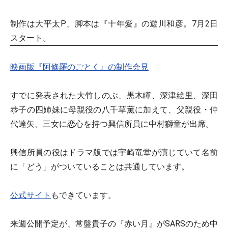
制作は大平太P、脚本は『十年愛』の遊川和彦。7月2日
スタート。
映画版『阿修羅のごとく』の制作会見
すでに発表された大竹しのぶ、黒木瞳、深津絵里、深田
恭子の四姉妹に母親役の八千草薫に加えて、父親役・仲
代達矢、三女に恋心を持つ興信所員に中村獅童が出席。
興信所員の役はドラマ版では宇崎竜堂が演じていて名前
に「どう」がついていることは共通しています。
公式サイト
もできています。
来週公開予定が、常盤貴子の『赤い月』がSARSのため中