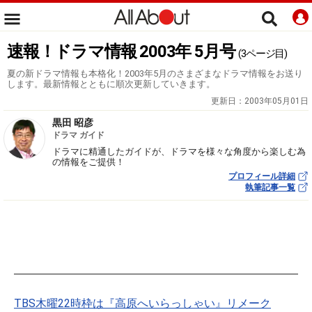
速報！ドラマ情報 2003年 5月号
(3ページ目)
夏の新ドラマ情報も本格化！2003年5月のさまざまなドラマ情報をお送り
します。最新情報とともに順次更新していきます。
更新日：
2003年05月01日
黒田 昭彦
ドラマ ガイド
ドラマに精通したガイドが、ドラマを様々な角度から楽しむ為
の情報をご提供！
プロフィール詳細
執筆記事一覧
TBS木曜22時枠は『高原へいらっしゃい』リメーク