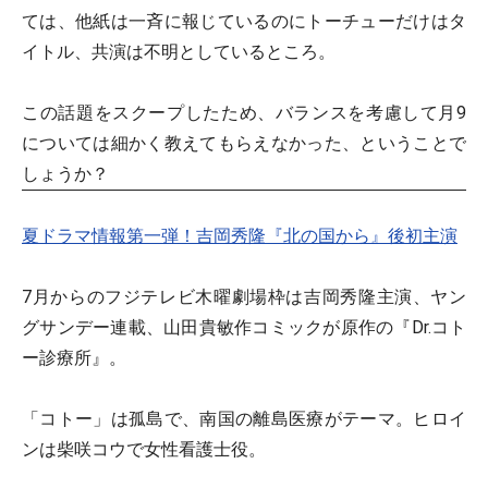
ては、他紙は一斉に報じているのにトーチューだけはタ
イトル、共演は不明としているところ。
この話題をスクープしたため、バランスを考慮して月9
については細かく教えてもらえなかった、ということで
しょうか？
夏ドラマ情報第一弾！吉岡秀隆『北の国から』後初主演
7月からのフジテレビ木曜劇場枠は吉岡秀隆主演、ヤン
グサンデー連載、山田貴敏作コミックが原作の『Dr.コト
ー診療所』。
「コトー」は孤島で、南国の離島医療がテーマ。ヒロイ
ンは柴咲コウで女性看護士役。