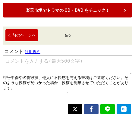
楽天市場でドラマの CD・DVD をチェック！
前のページへ
6
/
6