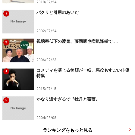
2018/07/24
パクリと引用のあいだ
2
2002/07/24
視聴率低下の渡鬼、藤岡琢也病気降板で……
3
2006/02/23
コメディを演じる笑顔が一転、悪役もすごい俳優
4
特集
2015/07/15
かなり濃すぎるで『牡丹と薔薇』
5
2004/03/08
ランキングをもっと見る