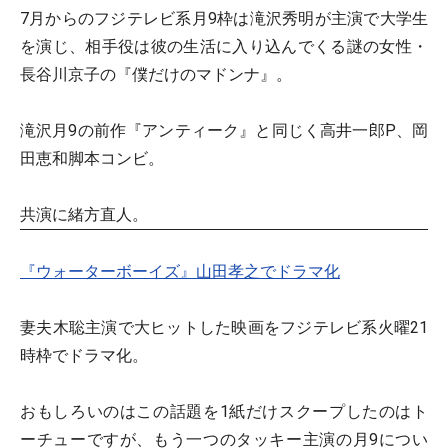
7月からのフジテレビ系月9枠は滝沢秀明が主演で大学生
を演じ、相手役は彼の生活に入り込んでくる謎の女性・
長谷川京子の『僕だけのマドンナ』。
滝沢月9の前作『アンティーク』と同じく高井一郎P、岡
田恵和脚本コンビ。
共演に緒方直人。
『ウォーターボーイズ』山田孝之でドラマ化
妻夫木聡主演で大ヒットした映画をフジテレビ系火曜21
時枠でドラマ化。
おもしろいのはこの話題を1紙だけスクープしたのはト
ーチューですが、もう一つのタッキー主演の月9につい