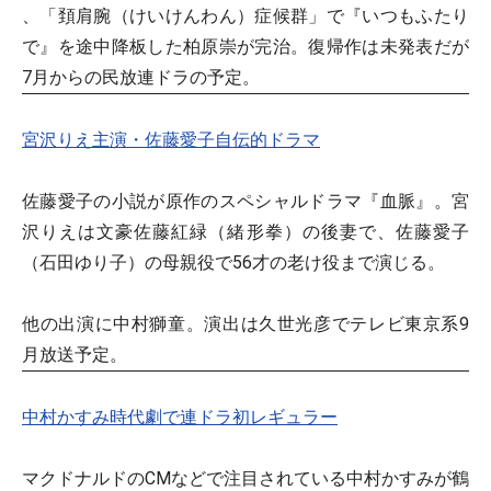
、「頚肩腕（けいけんわん）症候群」で『いつもふたり
で』を途中降板した柏原崇が完治。復帰作は未発表だが
7月からの民放連ドラの予定。
宮沢りえ主演・佐藤愛子自伝的ドラマ
佐藤愛子の小説が原作のスペシャルドラマ『血脈』。宮
沢りえは文豪佐藤紅緑（緒形拳）の後妻で、佐藤愛子
（石田ゆり子）の母親役で56才の老け役まで演じる。
他の出演に中村獅童。演出は久世光彦でテレビ東京系9
月放送予定。
中村かすみ時代劇で連ドラ初レギュラー
マクドナルドのCMなどで注目されている中村かすみが鶴