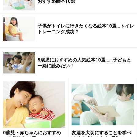
おすすめ絵本10選
■ 『桃子』
文：江國香織
子供がトイレに行きたくなる絵本10選…トイレ
トレーニング成功!?
絵：飯野和好
出版社：旬報社
価格：￥1,365
発行：1989/2000.12
5歳児におすすめの人気絵本10選……子どもと
一緒に読みたい！
>>次のページは 第４位＆第３位＆第２位
※記事内容は執筆時点のものです。最新の内容をご確認くださ
い。
次のページへ
1
/
3
0歳児・赤ちゃんにおすすめ
友達を大切にすることを学べ