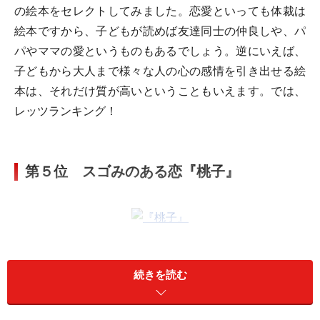
の絵本をセレクトしてみました。恋愛といっても体裁は
絵本ですから、子どもが読めば友達同士の仲良しや、パ
パやママの愛というものもあるでしょう。逆にいえば、
子どもから大人まで様々な人の心の感情を引き出せる絵
本は、それだけ質が高いということもいえます。では、
レッツランキング！
第５位 スゴみのある恋『桃子』
ここで購入！
修行僧の天隆は、寺に預けられた７歳の桃子
に心を奪われてしまいます。恋を成就できなかった二人に
は数奇な運命が待っていました。
続きを読む
７歳の少女「桃子」は、家庭の事情で３ヶ月間だけお寺
に預けられました。お世話係兼遊び相手に選ばれたのが