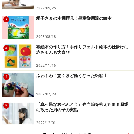
2022/09/25
愛子さまの本棚拝見！皇室御用達の絵本
2
2008/08/18
布絵本の作り方！手作りフェルト絵本の仕掛けに
3
赤ちゃんも大喜び
2022/11/16
ふわふわ！驚くほど軽くなった紙粘土
4
2007/07/28
『真っ黒なおべんとう』弁当箱を抱えたまま原爆
5
に散った男の子の実話
2022/12/01