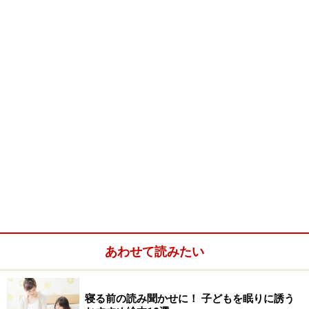
19歳の修行僧の天隆。天隆は僧でありながら、桃子にせ
がまれて虫や小動物を殺生し、言いなりになっていきま
す。桃子を想う天隆と、天隆を慕う桃子。二人の関係は
あやういものになっていきます。
恋をしております
恋愛を描かせたら天下一品の江國香織さん。『桃子』は
デビュー作で、児童文学雑誌「飛ぶ教室」に投稿・入選
しました。評価を得ている短編を絵本にするのはチャレ
ンジだったと思いますが、どこかコミカルな飯野和好さ
んの絵が意外にもりんとした冷たさをたたえる話にぴっ
たり合っています。一方で、小説のイメージが壊されま
あわせて読みたい
せんでした。心の深みそのもののような青い大輪の花
と、そこにとまったきり動かない、あどけない目をした
寝る前の読み聞かせに！ 子どもを眠りに誘う
小鳥に、まさに恋の凄みを感じます。