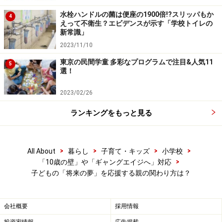
子どもが将来の夢を考える時のアドバイス
水栓ハンドルの菌は便座の1900倍!?スリッパもか
4
えって不衛生？エビデンスが示す「学校トイレの
新常識」
2023/11/10
子どもが夢について考える時の大事にしたいこと
東京の民間学童 多彩なプログラムで注目&人気11
5
選！
はじめにも書いたように学校では卒業文集や1/2成人式
でのスピーチなど、節目節目で子どもが将来の夢などを
2023/02/26
考え、発表する機会があります。子どもが夢などを考え
ランキングをもっと見る
る際は「未来志向」で考えていくことが良いでしょう。
しかし周りにいる大人は自分の経験を踏まえ、
つい「そ
>
>
>
>
All About
暮らし
子育て・キッズ
小学校
んなもの無理ではないの？」というようなことを言って
>
「10歳の壁」や「ギャングエイジへ」対応
しまいがちです。しかし可能な限りそういった「ネガテ
子どもの「将来の夢」を応援する親の関わり方は？
ィブな関わり」は避けていきたい
ものです。このような
大人の発言によって、子どもは自分の夢を諦めてしまう
会社概要
採用情報
可能性があります。何か辛いこと、大変なことに直面し