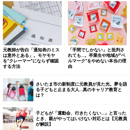
のあることです。先程の「目の前のすべきこと」が「短
期的視点」であれば、「将来のこと」「夢」などを考え
ることは「中・長期的視点」になります。
将来の夢を持つことは、子どもの様々な能
元教師が告白「通知表のミス
「手間でしかない」と批判さ
力を伸ばす
は意外とある」。モヤモヤ
れても…。卒業生や地域が“ベ
を“クレーマー”にならず確認
ルマーク”をやめない本当の理
する方法
由
子どもは夢を持つことで頑張ることができる
さいたま市の新制度に元教員が見た光。夢を語
る子どもと止まる大人…真のキャリア教育と
私は小学校の教員をしている時、子ども達に「
やらされ
は？
ている勉強と自分からやっている勉強では効果が10倍違
う
」と伝えていました。子どもは、日常生活の流れの中
子どもが「運動会、行きたくない…」と言った
で、何となく勉強などをします。 真面目な子ども程、教
とき、親がやってはいけない対応とは【元教員
が解説】
師に言われたり、親に言われたりしたことなどをきちん