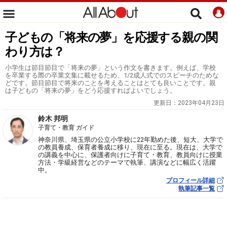
子どもの「将来の夢」を応援する親の関
わり方は？
小学生は節目節目で「将来の夢」という作文を書きます。例えば、学校
を卒業する際の卒業文集に載せるため、1/2成人式でのスピーチのためな
どです。節目節目で将来のことを考えることはとても良いことです。親
は子どもの「将来の夢」をどう応援すればよいでしょう。
更新日：
2023年04月23日
鈴木 邦明
子育て・教育 ガイド
神奈川県、埼玉県の公立小学校に22年勤めた後、短大、大学で
の教員養成、保育者養成に移り、現在に至る。現在は、大学で
の講義を中心に、保護者向けに子育て・教育、教員向けに授業
方法・学級経営などのテーマで執筆、講演などに幅広く活躍
中。
プロフィール詳細
執筆記事一覧