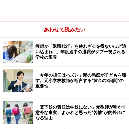
あわせて読みたい
教師が「退職代行」を使わざるを得ないほど追
い込まれ…。年度途中の退職がタブー視される
学校の限界
親にしても子どもにしても、こういった「目の前のすべ
「今年の担任はハズレ」親の愚痴が子どもを壊
きこと」をきちんとクリアーしていかないと色々な不都
す。元小学校教師が断言する“黄金の3日間”の
重要性
合が生じるため、どうしても優先して取り組むこととな
ります。そういった日々の中で、目の前のやることが目
的化したような感じになってしまうことがあります。
「登下校の責任は学校にない」元教師が明かす
意外な事実。よかれと思った“苦情”が的外れに
なる理由
そのような日々を送りがちな日常において、様々な機会
に「将来のこと」「夢」などを考えることは非常に意味