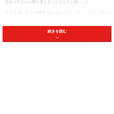
節目で子どもが夢を考えることはとても良いこと
大人も子どもも日常生活においては、どうしても「目の
前のすべきこと」に意識が向いてしまいます。大人
（親）の立場であれば、「朝、子どもを起こすこと」
続きを読む
「朝食を作ること」「時間までに子どもを自宅から出発
させること」「忘れ物がないか確認すること」などで
す。朝の短時間に関することだけでもこういった「目の
前のすべきこと」があります。
これは子どもも同様です。夕方、学校から帰宅すると、
「手洗い・うがいをする」「連絡帳や配布物を出す」
「宿題をする」「次の日の準備をする」などの「目の前
のすべきこと」があります。