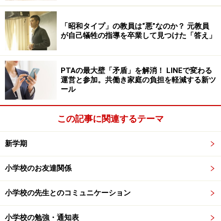
とこなそうとします。そういったことにも学びや育ちは
あるのですが、もし自分でしたいこと、なりたいものな
「昭和タイプ」の教員は“悪”なのか？ 元教員
どが決まっていれば、さらに日々の取り組みの意欲が高
が自己犠牲の指導を卒業して見つけた「答え」
まります。
PTAの最大壁「矛盾」を解消！ LINEで変わる
現在、小学校での取り組みが始まった「英語（外国語活
運営と参加。共働き家庭の負担を軽減する新ツ
ール
動）」は正にそれが当てはまります。何となく、試験が
あるから英語を勉強しようとしている子どもと、自分が
したいことを実現するために英語を身に付けたいと思っ
この記事に関連するテーマ
ている子どもでは、学びの意欲が違ってきます。
新学期
「世界で困っている人を助けたい」「宇宙船のパイロッ
トになりたい」「プロサッカー選手やプロラグビー選手
小学校のお友達関係
になって外国で活躍したい」など、こういった子どもの
思い（夢）は、日々の学びのモチベーションになりま
小学校の先生とのコミュニケーション
す。英語だけでなく、全ての学び、経験が、子どもの思
いの影響を受けます。
小学校の勉強・通知表