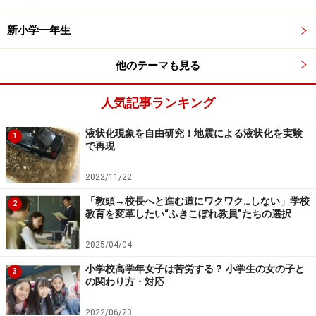
「子どもの夢は実現できるとは限らないので、そういっ
新小学一年生
たことに力を入れなくとも良い」という考える人もいる
他のテーマも見る
でしょう。確かにそういった面もあるのは事実ですが、
その時その時に真剣に物事に取り組むということはとて
人気記事ランキング
も意味があることなのだと私は考えています。
液状化現象を自由研究！地震による液状化を実験
1
で再現
ラグビー選手になりたいと思い、一生懸命努力をするこ
とは、その子どもの集中力や忍耐力など、様々な能力を
2022/11/22
伸ばします。どこかのタイミングでラグビー選手という
「教頭→校長へと進む道にワクワク…しない」学校
2
夢が破れたとしても、それまでの経験（育ち、学び）
教育を変革したい“ふきこぼれ教員”たちの選択
は、次のことにも生きてくるのだと思います。また、周
2025/04/04
りの大人（親や教師など）は、生かしていかなければな
らないのだと思います。
小学校高学年女子は苦労する？ 小学生の女の子と
3
の関わり方・対応
2022/06/23