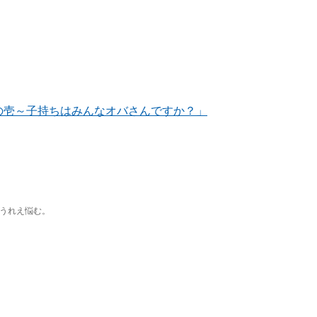
室 其の壱～子持ちはみんなオバさんですか？」
うれえ悩む。