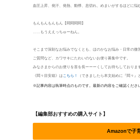
血圧上昇、発汗、発熱、動悸、息切れ、めまいがするほどに悩
もんもんもんもん【悶悶悶悶】
……もうええっちゅーねん。
そこまで深刻なお悩みでなくとも、ほのかなお悩み・日常の微
ご質問など、カワサキにたわいのないお便り募集中です。
みなさまからのお便りを首を長ーーーくしてお待ちしておりま
《悶々目安箱》は
こちら！
（できましたら本文始めに『悶々』
※記事内容は執筆時点のものです。最新の内容をご確認くださ
【編集部おすすめの購入サイト】
Amazonで