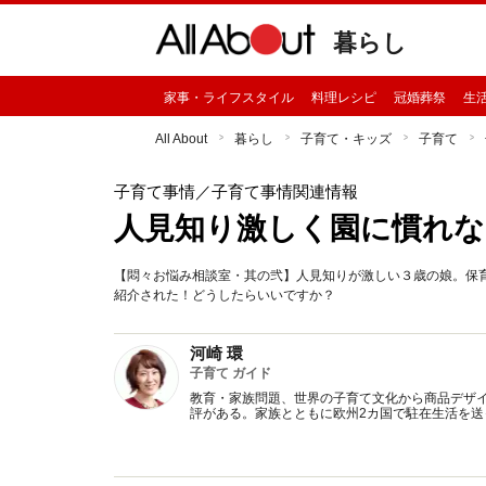
暮らし
家事・ライフスタイル
料理レシピ
冠婚葬祭
生
All About
暮らし
子育て・キッズ
子育て
子育て事情
／子育て事情関連情報
人見知り激しく園に慣れ
【悶々お悩み相談室・其の弐】人見知りが激しい３歳の娘。保
紹介された！どうしたらいいですか？
河崎 環
子育て ガイド
教育・家族問題、世界の子育て文化から商品デザ
評がある。家族とともに欧州2カ国で駐在生活を送