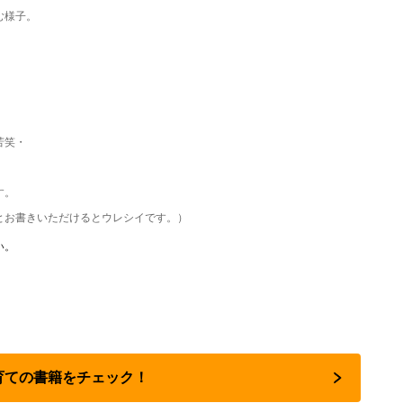
む様子。
苦笑・
す。
とお書きいただけるとウレシイです。）
い。
子育ての書籍をチェック！