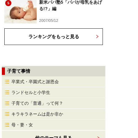
新米パパ塾5「パパが母乳をあげ
5
る!?」編
2007/05/12
ランキングをもっと見る
子育て事情
卒業式・卒園式と謝恩会
ランドセルと小学生
子育ての「普通」って何？
キラキラネームは是か非か
母・妻・女
他のテーマも見る