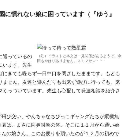
園に慣れない娘に困っています（『ゆう』
に通っているの
（注）イラストと本文は一見関係があるようで、今
回もやはりありません。スミマセン・・・
にいます。先生
ばにきても喋らず一日中口を閉ざしたままです。もとも
りません。友達と遊んだりも出来ず遊びに行っても、来
タくっついています。先生も心配して発達相談を紹介さ
が飛び交い、やんちゃなちびっこギャングたちが縦横無
育園は、まさに阿鼻叫喚の体。そこに１１月から通い始
さんの娘さん。このお便りを頂いたのが１２月の初めで