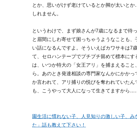
とか、思いがけず老けているとか脚が太いとか
しれません。
というわけで、まず娘さんが7歳になるまで待
と眉間にしわ寄せて困っちゃうようなことも、
い話になるんですよ。そういえばカワサキは7
て、セロハンテープでプチプチ留めて標本にす
は、いつか特大の「女王アリ」を捕まえること
ら。あのとき発達相談の専門家なんかにかかっ
か言われて、アリ捕りの悦びを奪われていたん
も、こうやって大人になって生きてますから…
園生活に慣れない子、人見知りの激しい子、み
た」話も教えて下さい！