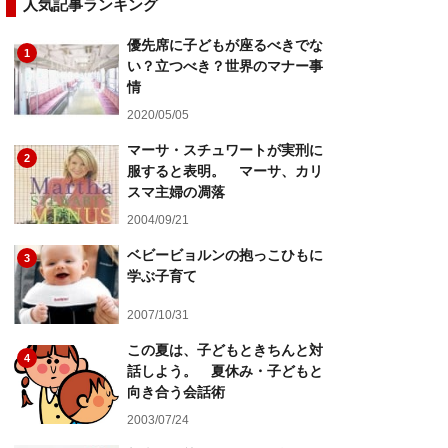
人気記事ランキング
優先席に子どもが座るべきでな
1
い？立つべき？世界のマナー事
情
2020/05/05
マーサ・スチュワートが実刑に
2
服すると表明。 マーサ、カリ
スマ主婦の凋落
2004/09/21
ベビービョルンの抱っこひもに
3
学ぶ子育て
2007/10/31
この夏は、子どもときちんと対
4
話しよう。 夏休み・子どもと
向き合う会話術
2003/07/24