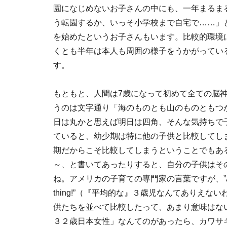
園になじめないお子さんの中にも、一年まるま
う転園するか、いっそ小学校まで自宅で……」
を始めたというお子さんもいます。比較的環境
くとも半年は本人も周囲の様子をうかがってい
す。
もともと、人間は7歳になって初めて全ての脳
うのは文字通り「海のものとも山のものともつ
日は丸かと思えば明日は四角、そんな気持ちで
ていると、幼少期は特に他の子供と比較してし
期だからこそ比較してしまうということでもあ
～、と書いてあったりすると、自分の子供はそ
ね。アメリカの子育ての専門家の言葉ですが、”An AVERAGE
thing!”（『平均的な』３歳児なんてありえ
供たちを並べて比較したって、あまり意味はな
３２歳日本女性」なんてのがあったら、カワサ