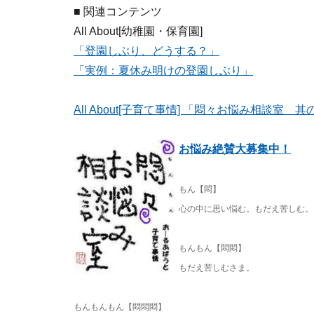
■ 関連コンテンツ
All About[幼稚園・保育園]
「登園しぶり、どうする？」
「実例：夏休み明けの登園しぶり」
All About[子育て事情] 「悶々お悩み相談
お悩み絶賛大募集中！
もん【悶】
心の中に思い悩む。もだえ苦しむ。
もんもん【悶悶】
もだえ苦しむさま。
もんもんもん【悶悶悶】