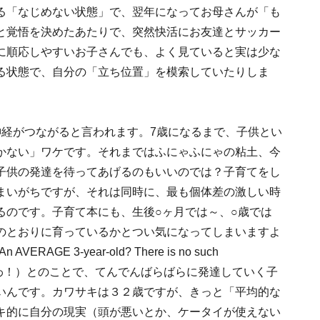
る「なじめない状態」で、翌年になってお母さんが「も
と覚悟を決めたあたりで、突然快活にお友達とサッカー
に順応しやすいお子さんでも、よく見ていると実は少な
る状態で、自分の「立ち位置」を模索していたりしま
神経がつながると言われます。7歳になるまで、子供とい
かない」ワケです。それまではふにゃふにゃの粘土、今
子供の発達を待ってあげるのもいいのでは？子育てをし
まいがちですが、それは同時に、最も個体差の激しい時
るのです。子育て本にも、生後○ヶ月では～、○歳では
のとおりに育っているかとつい気になってしまいますよ
 3-year-old? There is no such
ないわ！）とのことで、てんでんばらばらに発達していく子
いんです。カワサキは３２歳ですが、きっと「平均的な
キ的に自分の現実（頭が悪いとか、ケータイが使えない