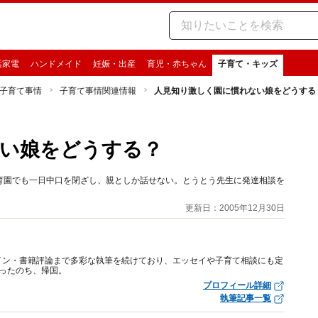
活家電
ハンドメイド
妊娠・出産
育児・赤ちゃん
子育て・キッズ
子育て事情
子育て事情関連情報
人見知り激しく園に慣れない娘をどうする
ない娘をどうする？
育園でも一日中口を閉ざし、親としか話せない。とうとう先生に発達相談を
更新日：2005年12月30日
イン・書籍評論まで多彩な執筆を続けており、エッセイや子育て相談にも定
ったのち、帰国。
プロフィール詳細
執筆記事一覧