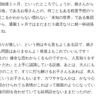
開始後１ヶ月、といったところでしょうか。娘さんから
基地」であるお母さんとの、何ごともある程度予想のつ
起こるかわからない慣れない「未知の世界」である集団
から、通園１ヶ月ではまだまだ３歳児なりに精一杯頑張
よね。
知りが激しい、という例は今も昔もよくある話で、娘さ
も問題はありませんよ！発達上もこれでいいんです！
上の）健全な恐れからくるものですから、人見知りをす
トだわ」と上手に認識している証拠。あとは、大人にも
けのことで、すぐに打ち解けるお子さんもあれば、本人
というお子さんもいます。カワサキなんかは、かなり心
話かけられても表情がこわばって能面のようになってい
毎日顔を合わせていても結局話せないままだったのが、