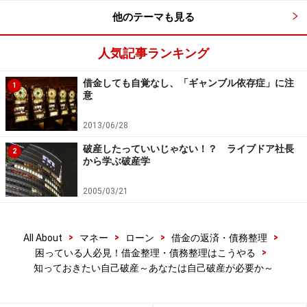
他のテーマも見る
人気記事ランキング
借金しても自覚なし、「ギャンブル依存症」に注
1
意
2013/06/28
破産したっていいじゃない！？ ライブドア社長
2
から学ぶ破産学
2005/03/21
>
>
>
>
All About
マネー
ローン
借金の返済・債務整理
>
困っている人必見！借金整理・債務整理はこうやる
知っておきたい自己破産～あなたは自己破産が必要か～