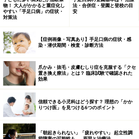
物！ 大人がかかると重症化し
法・合併症・登園と登校の目
やすい「手足口病」の症状・
安
対策法
【症例画像・写真あり】手足口病の症状・感
染・潜伏期間・検査・診断方法
爪かみ・抜毛・皮膚むしり症を克服する「クセ
置き換え療法」とは？ 臨床試験で確認された
効果
信頼できる小児科はどう探す？ 理想の「かか
りつけ医」を見つける6つのポイント
「朝起きられない」「疲れやすい」 起立性調
節障害の可能性も……原因と治療法