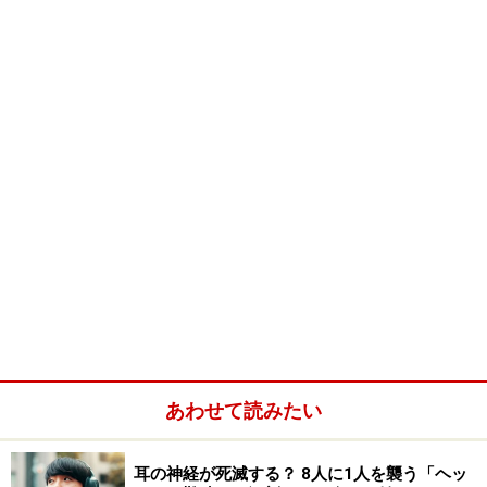
※当サイトにおける医師・医療従事者等による情報の提供は、診
断・治療行為ではありません。診断・治療を必要とする方は、適
切な医療機関での受診をおすすめいたします。記事内容は執筆者
個人の見解によるものであり、全ての方への有効性を保証するも
のではありません。当サイトで提供する情報に基づいて被ったい
かなる損害についても、当社、各ガイド、その他当社と契約した
情報提供者は一切の責任を負いかねます。
免責事項
次のページへ
1
/
9
あわせて読みたい
耳の神経が死滅する？ 8人に1人を襲う「ヘッ