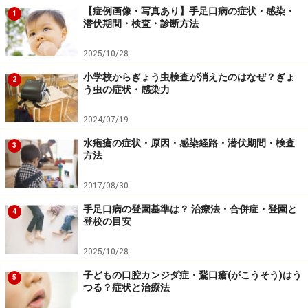
【症例画像・写真あり】手足口病の症状・感染・
1
潜伏期間・検査・診断方法
2025/10/28
小学校からぎょう虫検査が消えたのはなぜ？ぎょ
2
う虫の症状・感染力
2024/07/19
水疱瘡の症状・原因・感染経路・潜伏期間・検査
3
方法
2017/08/30
手足口病の登園基準は？ 治療法・合併症・登園と
4
登校の目安
2025/10/28
子どもの口腔カンジダ症・鵞口瘡(がこうそう)はう
5
つる？症状と治療法