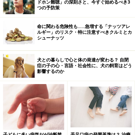
ドホン難聴」の深刻さと、今すぐ始めるべき3
つの予防策
命に関わる危険性も……急増する「ナッツアレ
ルギー」のリスク・特に注意すべきクルミとカ
シューナッツ
犬との暮らしで心と体の発達が変わる？ 自閉
症の子の心・言語・社会性に、犬の飼育はどう
影響するのか
子どもに多い病気だが油断禁
手足口病の登園基準は？ 治療