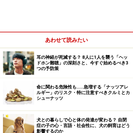
あわせて読みたい
口腔カンジダ症・鵞口瘡の治療法……乳児も大人も多
くは自然治癒
耳の神経が死滅する？ 8人に1人を襲う「ヘッ
口腔カンジダ症・鵞口瘡の予防法……子供が使うもの
ドホン難聴」の深刻さと、今すぐ始めるべき3
は清潔にし感染予防
つの予防策
命に関わる危険性も……急増する「ナッツアレ
ルギー」のリスク・特に注意すべきクルミとカ
口腔カンジダ症・鵞口瘡の症状……口内に痛
シューナッツ
みが出ることも
犬との暮らしで心と体の発達が変わる？ 自閉
症の子の心・言語・社会性に、犬の飼育はどう
ミルクのカスのような白い苔状のものが見られたら、鵞口瘡
影響するのか