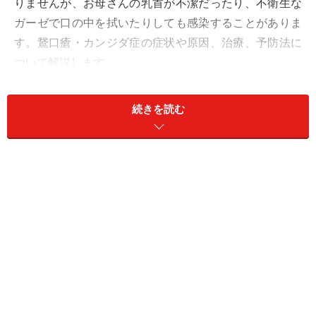
りませんが、お母さんの乳首が不潔だったり、不衛生な
ガーゼで口の中を拭いたりしても感染することがありま
す。鵞口瘡・カンジダ症の症状や原因、治療、予防法に
ついて解説します。
＜目次＞
続きを読む
口腔カンジダ症・鵞口瘡の症状……口内に痛みが出る
ことも
口腔カンジダ症・鵞口瘡の原因……なぜ口内でカビが
繁殖するのか