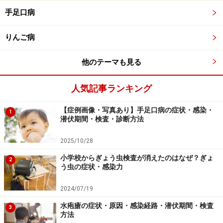
カンジダ膣炎の症状や原因については、「
カンジダ膣
手足口病
炎・膣カンジダ症の症状・原因を医師が解説
」をあわせ
りんご病
てご覧下さい。
他のテーマも見る
口腔カンジダ症・鵞口瘡の治療法……乳児も
人気記事ランキング
大人も多くは自然治癒
【症例画像・写真あり】手足口病の症状・感染・
1
乳児の場合は、自然治癒することが多いです。免疫力が
潜伏期間・検査・診断方法
回復すれば、子どもや大人でも自然に治りますが、口内
のカンジダが食道などにも拡がらないように、抗真菌薬
2025/10/28
で治療することもあります。
小学校からぎょう虫検査が消えたのはなぜ？ぎょ
2
う虫の症状・感染力
ピオクタニンブルー液という液体を塗ったり、ミコナゾ
2024/07/19
ールという抗真菌薬のゲル経口を塗布します。ピオクタ
水疱瘡の症状・原因・感染経路・潜伏期間・検査
3
ニンブルーは名前の通り青い液体で衣服に付くと取れに
方法