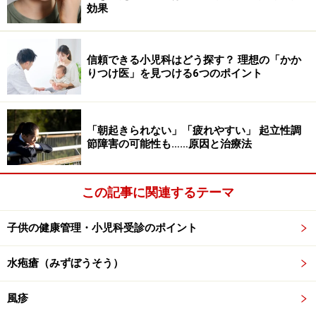
環境が下記で示すような原因で崩れると、鵞口瘡になり
効果
やすくなります。
外傷
信頼できる小児科はどう探す？ 理想の「かか
体力低下
りつけ医」を見つける6つのポイント
生まれつきの場合と、HIV（ヒト免疫不全ウイル
ス）の感染による免疫不全
「朝起きられない」「疲れやすい」 起立性調
重症な感染症
節障害の可能性も……原因と治療法
ステロイド薬や免疫抑制薬の内服
長期に抗菌薬を使用
この記事に関連するテーマ
抗がん剤などの治療中
子供の健康管理・小児科受診のポイント
栄養状態が悪い
低出生体重児、早産児、乳児
水疱瘡（みずぼうそう）
消毒が不十分な人工乳首、おしゃぶり、おもちゃ
風疹
母親にカンジダ膣炎がある場合