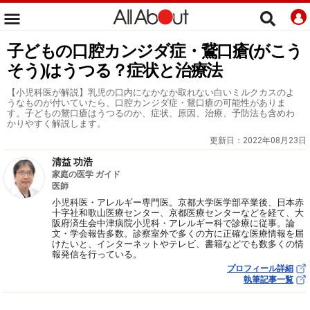
子どもの口腔カンジダ症・鵞口瘡(がこう
そう)はうつる？症状と治療法
【小児科医が解説】乳児の口内になかなか取れない白いミルクカスのよ
うなものが付いていたら、口腔カンジダ症・鵞口瘡の可能性がありま
す。子どもの鵞口瘡はうつるのか、症状、原因、治療、予防法も含めわ
かりやすく解説します。
更新日：
2022年08月23日
清益 功浩
家庭の医学 ガイド
医師
小児科医・アレルギー専門医。京都大学医学部卒業後、日本赤
十字社和歌山医療センター、京都医療センターなどを経て、大
阪府済生会中津病院小児科・アレルギー科で診療に従事。論
文・学会報告多数。診察室外で多くの方に正確な医療情報を届
けたいと、インターネットやテレビ、書籍などでも数多くの情
報発信を行っている。
プロフィール詳細
執筆記事一覧