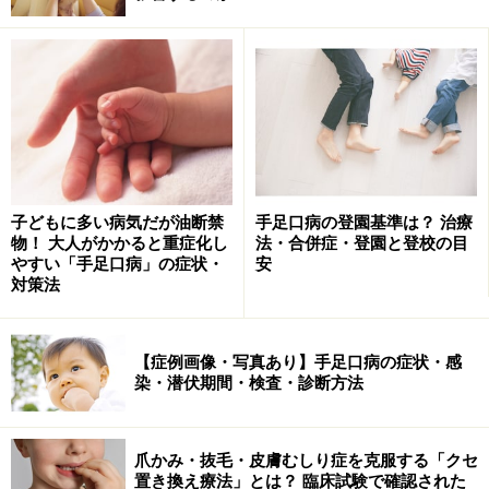
の可能性があります
鵞口瘡・口腔カンジダ症になると、白苔のような白い塊
が口内の粘膜に付着します。見た目はミルクのカスのよ
うな感じで、こすっても取れません。主に、口の内側に
ある頬の粘膜や歯肉、舌などに白苔が付きます。時に食
欲が落ちたり、口の痛みが出ることもありますが、無症
状のことが多い病気です。乳幼児の口の痛みはなかなか
子どもに多い病気だが油断禁
手足口病の登園基準は？ 治療
判りにくいですが、機嫌の悪さが1つのサインになるこ
物！ 大人がかかると重症化し
法・合併症・登園と登校の目
やすい「手足口病」の症状・
安
ともあります。
対策法
口腔カンジダ症・鵞口瘡の原因……なぜ口内
【症例画像・写真あり】手足口病の症状・感
でカビが繁殖するのか
染・潜伏期間・検査・診断方法
口の中は、常在菌と言う細菌と唾液や粘液などの環境
爪かみ・抜毛・皮膚むしり症を克服する「クセ
で、本来はカビが繁殖しにくいものです。しかし、この
置き換え療法」とは？ 臨床試験で確認された