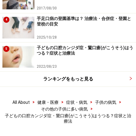
くいです。しかし、この0.2％ピオクタニン水溶液が動物
2017/08/30
実験で発がんリスクの可能性があるため、販売中止とな
りましたので、現在は、ミコナゾールという抗真菌薬の
手足口病の登園基準は？ 治療法・合併症・登園と
4
登校の目安
ゲル経口を塗布することになります。これはゲルなの
で、誤嚥などに注意が必要です。なるべく薄く塗るよう
2025/10/28
にしましょう。
子どもの口腔カンジダ症・鵞口瘡(がこうそう)はう
5
つる？症状と治療法
また、鵞口瘡になる原因には免疫低下を起こす病気が多
2022/08/23
いため、免疫低下に対して治療や予防をすることもあり
ます。
ランキングをもっと見る
>
>
>
>
All About
健康・医療
症状・病気
子供の病気
>
その他の子供に多い病気
子どもの口腔カンジダ症・鵞口瘡(がこうそう)はうつる？症状と治
療法