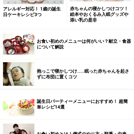
荷物の準備以外で備えたいこと
赤ちゃんの寝かしつけコツ！
アレルギー対応！ 1歳の誕生
絵本やおくるみ入眠グッズや
日ケーキレシピ3つ
添い乳の是非
赤ちゃんとの旅行に必要な持ち物1：保険
証・母子手帳
お食い初めのメニューは何がいい？献立・食器
について解説
もしもに備えて携帯を！
抱っこで寝かしつけ……眠った赤ちゃんを起さ
ずに布団に置くコツ
元気に旅行へ出発しても、どんなケガや病気がおきるか
わかりません。携帯するバッグに入れておきましょう。
誕生日パーティーメニューにおすすめ！ 超簡
単レシピ14選
赤ちゃんとの旅行に必要な持ち物2：ビニー
ル袋
オムツを捨てる時や、小さなゴミが出た時なども大活