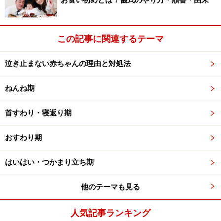
お食い初めとは！儀式のやり方・順番・由来
躍！汚れた服や嘔吐してしまった処理にも便利です。旅
先で子供が拾ったきれいな葉っぱや貝を持って帰るのに
この記事に関連するテーマ
も便利です。
泣き止まない赤ちゃんの理由と対処法
赤ちゃんとの旅行に必要な持ち物3：タオル
ねんね期
（バスタオルも含む）
首すわり・寝返り期
タオルは多めに欲しいもの。バスタオルも1枚あると便
利です。夏の旅行では、乗り物の中やレストランなど
おすわり期
で、エアコンからお子さんを守ってくれます。また時に
は日よけにもなります。
はいはい・つかまり立ち期
ハンドタオルや、スポーツタオルは、汗をふくのはもち
他のテーマも見る
ろんのこと、夏の旅行でベビーカーなどに乗っているお
子さんの背中に敷いてあげると汗疹防止にも役立ちま
人気記事ランキング