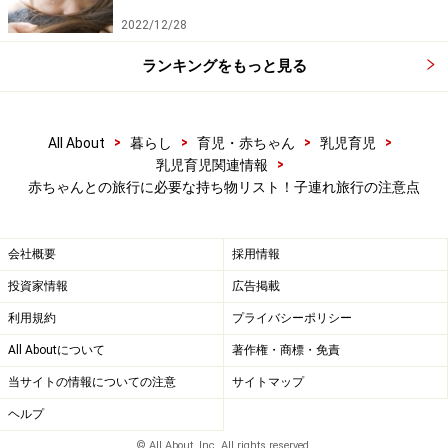
乳児用50＋ UPF日焼予防帽子 サイズの調整可能。顎紐付き
(S：０—９ヶ月, 網目模様・グレー)
2022/12/28
帽子は夏のお出かけでは必需品です。麦わら帽子は旅行
ランキングをもっと見る
先ではかさばるので、綿タイプの丸めてしまえる物が便
利です。
>
>
>
>
All About
暮らし
育児・赤ちゃん
乳児育児
>
乳児育児関連情報
赤ちゃんとの旅行に必要な持ち物リスト！子連れ旅行の注意点
赤ちゃんとの旅行に必要な持ち物5：オムツ
＆お尻拭き
会社概要
採用情報
普段、布オムツを使っている場合も、洗濯や処理の関係
投資家情報
広告掲載
上、旅行のときは紙オムツが便利ですね。そして、お尻
利用規約
プライバシーポリシー
拭きも同様に、普段はガーゼを利用している家庭でも、
旅行のときは使い捨てのお尻拭きをオススメします。
All Aboutについて
著作権・商標・免責
当サイトの情報についての注意
サイトマップ
ヘルプ
© All About, Inc. All rights reserved.