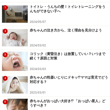
す。
トイトレ・うんちの壁！トイレトレーニングをう
1
んちができない子へ
2024/05/07
赤ちゃんの泣き方から、泣く理由を見分けよう
2
2024/03/02
コリック（黄昏泣き）は放置していい？いつまで
3
続く？原因と対策
2024/03/03
赤ちゃんの性器いじりにドキッ⁉︎ママは育児でどう
4
対応する？
赤ちゃんとの旅行に必要な持ち物4：帽子
2023/03/01
赤ちゃんがおっぱい大好き⁉︎ 「おっぱい星人」ど
5
うすべき？