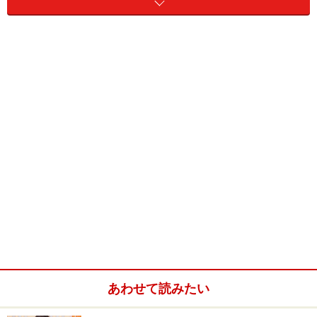
ビニール袋
タオル（バスタオルも含む）
帽子
オムツ＆お尻拭き
日焼けどめ
小分けになってる清浄綿
ベビーフード
水筒（保温機能付き）
あわせて読みたい
使い捨て哺乳瓶