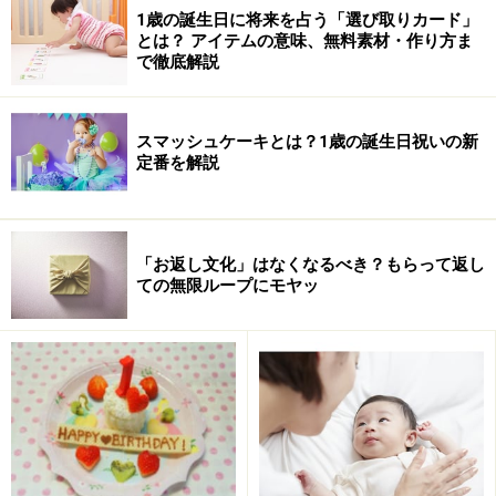
煮沸消毒パック
1歳の誕生日に将来を占う「選び取りカード」
とは？ アイテムの意味、無料素材・作り方ま
こぼれないタイプのカップ
で徹底解説
大判のガーゼのハンカチ
離乳食用スプーン
スマッシュケーキとは？1歳の誕生日祝いの新
定番を解説
「お返し文化」はなくなるべき？もらって返し
ての無限ループにモヤッ
洋服