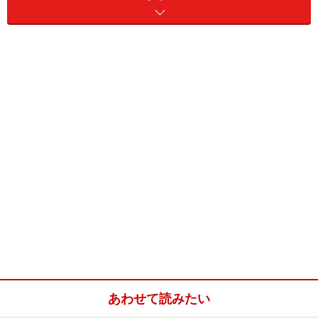
２４時間テレビ、今年のテーマは「生きる」
Ｔシャツ道を歩むガイドとして、そしてアンガールズフ
ァンの一人として、真っ先に注目したのは、この番組企
画です。
■大切なことばをつないで巨大Ｔシャツを作ろう！
武道館では、ハンカチ大の布をつなげて巨大Ｔシャツを
製作！
それぞれの布には「あなたにとって生きるとは何です
か？」という問いに答えるいろいろな人からのメッセー
ジが。
あのレアル・マドリードの選手たちの直筆メッセージも
あります！
あわせて読みたい