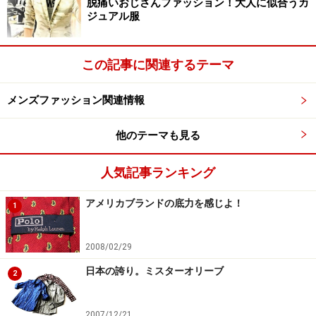
メインパーソナリティの香取慎吾さんの色選びに関する
脱痛いおじさんファッション！大人に似合うカ
ジュアル服
コメントがありました。
黄・青・赤・白・黒の全５色展開は、Ｔシャツプロデュ
この記事に関連するテーマ
ース担当の香取曰く「チャリティに参加する想いが一日
で終わらないためにも、２４時間テレビの放送日以外で
メンズファッション関連情報
もどんどん着て欲しい。」という気持ちからです。この
他のテーマも見る
５色は私たちの生きる宇宙や世界のすべてを表してい
て、「黄色は大地、青は空、赤は太陽、白は水、黒は宇
人気記事ランキング
宙」を表しています。
アメリカブランドの底力を感じよ！
1
この５色革命に伴い、番組を見る新しい「興味」が増え
ました。このイベントに賛同し参加するタレント・スポ
2008/02/29
ーツ選手など著名人の方たちも、自ら好きな色を選ぶこ
日本の誇り。ミスターオリーブ
2
とになったからです。
2007/12/21