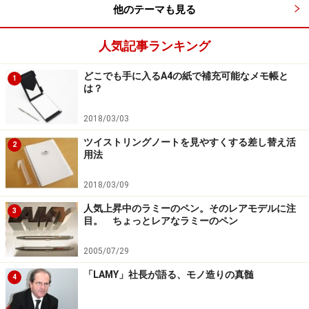
他のテーマも見る
人気記事ランキング
どこでも手に入るA4の紙で補充可能なメモ帳と
1
6角の各面には繊細な彫刻が施されている
は？
シルバープレート（銀張り）といわれる加工が全体に施
2018/03/03
されている。シルバープレートという表記は国ごとの基
ツイストリングノートを見やすくする差し替え活
2
準が違うようで、多くの国が厚みを4ミクロン程度とし
用法
ているのに対して、スイスでは最低8ミクロンが要求さ
2018/03/09
れる。カラダッシュ社はその基準をさらに上回る10ミク
人気上昇中のラミーのペン。そのレアモデルに注
ロンとしている。
3
目。 ちょっとレアなラミーのペン
単に、国の基準され守ればいいいということではなく、
2005/07/29
本当の意味でいいものを提供したい、自分たちが納得い
「LAMY」社長が語る、モノ造りの真髄
4
くものだけを提供したいというカランダッシュ社の高品
質へのこだわりを感じる。