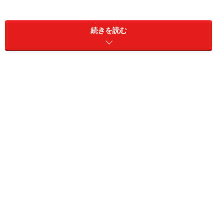
カランダッシュ社の始まりは、1924年に企業家のアーノ
ルド・シュバイツァー氏が経営不振に陥っていた「エク
続きを読む
リドール鉛筆製造所」を買収し、「カランダッシュ鉛筆
製造所」として再出発させたのがそもそものきっかけ。
カランダッシュという社名の由来は、シュバイツァー氏
が当時傾倒していたパリの風刺画家エマニュエル・ポア
レ氏が別名としてつかっていたカランダッシュからとっ
たもの。ちなみにカランダッシュとは、ロシア語で鉛筆
という意味。
今も残るアーティスティックなカランダッシュのロゴマ
ークは画家エマニュエル・ボアレ氏のサインを使ったも
のだという。
カランダッシュというと滑らかなボールペンを思い浮か