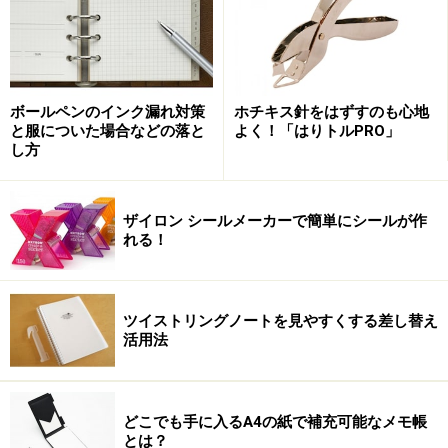
鉛筆より多少太めの6角軸
１９５３年に登場したエクリドールシリーズ。以前の社
名を冠し、カランダッシュ社の原点である鉛筆をモチー
フにしたシリーズ。登場して、すでに50年も経っている
ボールペンのインク漏れ対策
ホチキス針をはずすのも心地
と服についた場合などの落と
よく！「はりトルPRO」
のにまったく古さを感じさせない。
し方
このシリーズには、胴軸に施されている彫刻の模様ごと
ザイロン シールメーカーで簡単にシールが作
にシェブロン、レトロ、マヤといったラインナップが用
れる！
意されいる。私は、矢印のような模様のシェブロンを購
入した。
ツイストリングノートを見やすくする差し替え
手にしたものだけが鑑賞できる精緻な彫刻は、デザイン
活用法
性ということだけでなく握りやすさという点でも一役を
かっている。馴染みのある鉛筆の6画軸のおかげだろう
か、握ったときにしっくりと手に馴染む。
どこでも手に入るA4の紙で補充可能なメモ帳
とは？
全体的にとてもすっきりした印象を与えているのは、つ