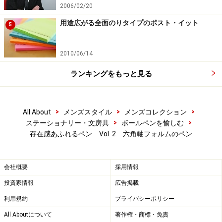
2006/02/20
用途広がる全面のりタイプのポスト・イット
カラダッシュのペンの多くはシルバープレートの上にさ
5
らにロジウムプレートも施されている。このロジウムプ
レートがあることで、銀特有の黒ずみを抑えてくれると
2010/06/14
いう効果がある。
ランキングをもっと見る
実は、私の所有しているペンは、シルバープレートのみ
で、ロジウムプレート加工のないレアものなんです。私
>
>
>
All About
メンズスタイル
メンズコレクション
は、銀ならではの使い込んだ黒ずみがとても好きなの
>
>
ステーショナリー・文房具
ボールペンを愉しむ
存在感あふれるペン Vol. 2 六角軸フォルムのペン
で、あえてロジウムプレートなしを手に入れた。
まだ、使い始めて間もないので、黒ずみはないが、じき
会社概要
採用情報
に出てくるであろう使い込んだ証をひそかに愉しみにし
投資家情報
広告掲載
ている。黒ずんでも、磨き上げれば、再びシルバーの輝
利用規約
プライバシーポリシー
きがもどってくる。1本のペンで2つの愉しみがある。
All Aboutについて
著作権・商標・免責