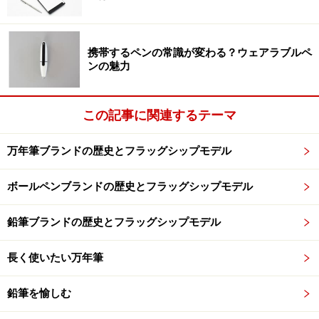
なぎ目のない胴軸のためだろう。ペン先も含めて1つの
パーツで構成されているにもかかわらず、ペン先のがた
携帯するペンの常識が変わる？ウェアラブルペ
つきたまったくみられない。高品質へのこだわりはこん
ンの魅力
なところにも見え隠れしている。胴軸が１つパーツとい
うシンプルな構成は、故障が起こりにくいという実用面
この記事に関連するテーマ
での利点もある。
まさに、永く愛用できるデザインであり、機能だ。
万年筆ブランドの歴史とフラッグシップモデル
ボールペンブランドの歴史とフラッグシップモデル
銀の風合いを愉しむ。
鉛筆ブランドの歴史とフラッグシップモデル
手にしてみると、ひんやりとした冷たさはなく、むしろ
心なしか温かみすら感じる。ボディ全体に施された銀の
長く使いたい万年筆
おかげだろう。銀がふんだんに使われているが、見た目
の重厚感ほどの重さは感じられない。筆記に適した重量
鉛筆を愉しむ
感だ。