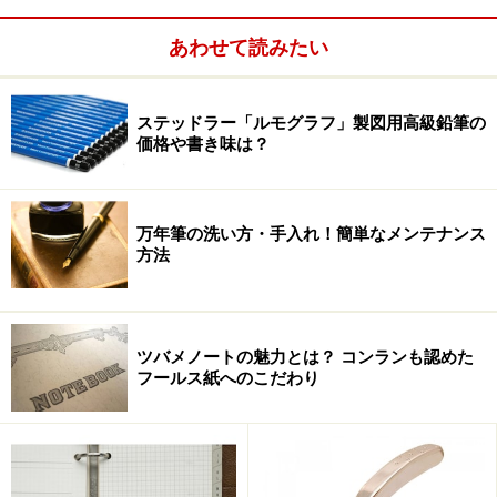
べるところだが、シャープペンの原型でもあるクラッチ
あわせて読みたい
ペンシル。芯ホルダーといったほうがわかりやすいと思
うが、実は世界で始めて芯ホルダーを作ったのがカラン
ダッシュ。さらに水彩鉛筆もカラダッシュが初めて作り
ステッドラー「ルモグラフ」製図用高級鉛筆の
価格や書き味は？
だした。
カランダッシュは鉛筆とは切っても切り離せない関係に
万年筆の洗い方・手入れ！簡単なメンテナンス
ある。
方法
ツバメノートの魅力とは？ コンランも認めた
鉛筆をモチーフにしたフォルム
フールス紙へのこだわり