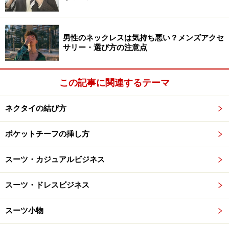
次のページ
では、パイピングジャケットをさらにさわや
かにみせるスタイリング術を紹介します。
男性のネックレスは気持ち悪い？メンズアクセ
サリー・選び方の注意点
【最新記事】
・
桜の季節はカラーのスプリングコート
この記事に関連するテーマ
・
オンでもオフでも使えるニットタイ
・
革の加工に技ありレザージャケット
ネクタイの結び方
※記事内容は執筆時点のものです。最新の内容をご確認くださ
い。
ポケットチーフの挿し方
スーツ・カジュアルビジネス
次のページへ
1
/
2
スーツ・ドレスビジネス
スーツ小物