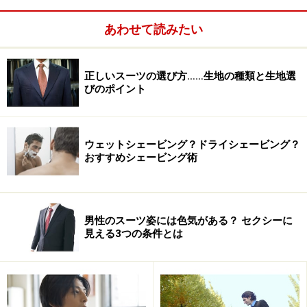
カン・プレッピーなアイテムとも好相性。縁取りの幅は
ジャケットとのバランスをみて、太すぎず、細すぎない
あわせて読みたい
ものを選んでください photo:石井幸久（m.m.blue)
正しいスーツの選び方……生地の種類と生地選
びのポイント
ウェットシェービング？ドライシェービング？
おすすめシェービング術
男性のスーツ姿には色気がある？ セクシーに
見える3つの条件とは