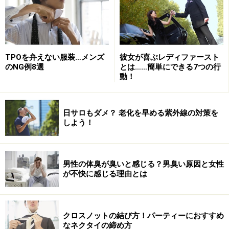
白の分量が決め手
ただ白がフレッシュな気分になるからといって、日常生
活で全身白で決めるのはなかなか難しもの。はりきって
白でかためてどこかに行こうものなら、「結婚でもする
TPOを弁えない服装…メンズ
彼女が喜ぶレディファースト
のNG例8選
とは……簡単にできる7つの行
の？」なんてツッコミがくるのは必至。そうならないた
動！
めにも、いかに効率よく白を合わせるかがポイントで
す。
日サロもダメ？ 老化を早める紫外線の対策を
しよう！
パイピングジャケットなら白の分量が絶妙のため、より
効果的です。パイピングは絵画でいう額縁の役割を果た
します。どんな名作でも額縁がアンバランスだと価値が
男性の体臭が臭いと感じる？男臭い原因と女性
下がってしまいます。逆にいえば額と絵のバランスがあ
が不快に感じる理由とは
っていれば絵画の見え方もぐんとよくみえます。縁ひと
つで、ものの見え方が変わるのです。
クロスノットの結び方！パーティーにおすすめ
なネクタイの締め方