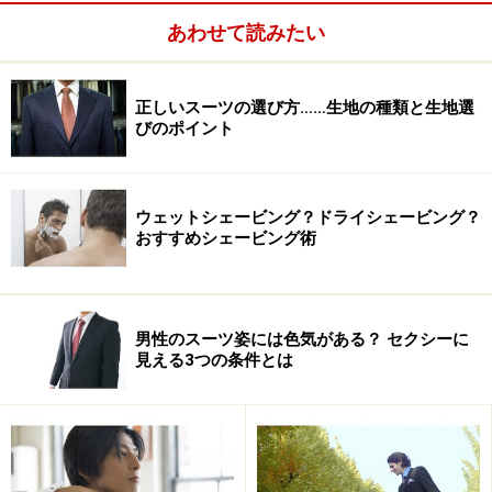
あわせて読みたい
ネイビースーツに薄いブルーのシャツ、濃紺のネクタイ
という風に、青以外の色を使わないことで、余計な装飾
正しいスーツの選び方……生地の種類と生地選
びのポイント
を削ぎ落としたシンプルでモダンなコーディネイトに仕
上がります。単色でトーンを変えているのでＶゾーンは
立体的な印象となり、フラットになりすぎることもあり
ウェットシェービング？ドライシェービング？
ません。ウールタイのマットな質感は大人っぽく落ち着
おすすめシェービング術
いた印象もあり、シルクタイとは異なるお洒落感を高め
てくれます。
男性のスーツ姿には色気がある？ セクシーに
実は、紺無地のネクタイが１本あれば、たいていのスー
見える3つの条件とは
ツなら似合うという事実をご存知でしょうか？ 無地のタ
イなんて冠婚葬祭用の白と黒しかお持ちでないという方
もいるかもしれませんが、柄を選ぶよりまずは紺タイを
一本。スーツスタイルをお洒落に見せてくれる最も素早