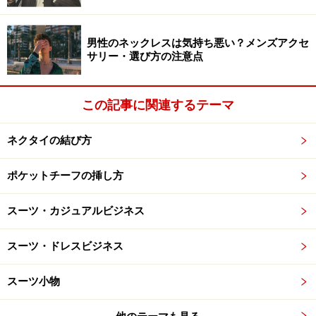
ネイビーの地に小紋柄は小さめを配置。大柄の紋は少々
男性のネックレスは気持ち悪い？メンズアクセ
貫禄が出すぎるので、小さめを選べば、Ｖゾーンが落ち
サリー・選び方の注意点
着いた印象にまとまります。 Photo：石井幸久
ショップでも、もっとも種類が豊富な柄タイは小紋タイ
この記事に関連するテーマ
ではないでしょうか。クレストや花柄、グラフィック柄
など、多種多様な小紋があるので、手持ちのネクタイも
ネクタイの結び方
小紋の締める割合は一番多いと思います。
ポケットチーフの挿し方
しかしながら、あまりに種類が多いため、小紋タイは
「流行」とはちょっと縁遠い存在。「その小紋、流行っ
スーツ・カジュアルビジネス
てるよね」という柄は、トレンド上なかなか存在しませ
ん。とはいえ、目立つことを良しとはしないスーツスタ
スーツ・ドレスビジネス
イルに小紋タイは外せません。では、どういう小紋を選
スーツ小物
べばよいのでしょうか。