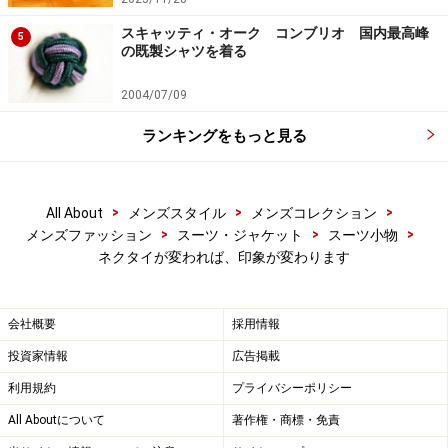
次のページ
では、今春もっとも注目の色柄タイをご紹介
スキャッティ・オーク コンブリオ 国内最高峰
します。
5
の既製シャツを着る
※記事内容は執筆時点のものです。最新の内容をご確認くださ
2004/07/09
い。
ランキングをもっと見る
次のページへ
1
/
2
>
>
>
All About
メンズスタイル
メンズコレクション
>
>
>
メンズファッション
スーツ・ジャケット
スーツ小物
ネクタイが変われば、印象が変わります
会社概要
採用情報
投資家情報
広告掲載
利用規約
プライバシーポリシー
All Aboutについて
著作権・商標・免責