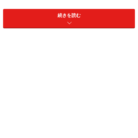
光沢のあるシルクタイとはひと味違うウールタイ。マッ
続きを読む
トな質感はクラシックでありながら、ダークな色目でV
ゾーンを引き締めることでモダンな印象を醸します。
Photo：石井幸久
まずは濃紺無地のウールタイです。