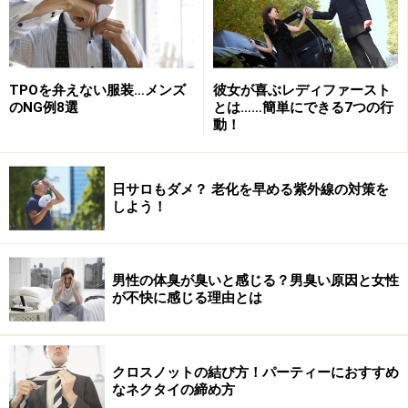
い方法です。
TPOを弁えない服装…メンズ
彼女が喜ぶレディファースト
のNG例8選
とは……簡単にできる7つの行
動！
日サロもダメ？ 老化を早める紫外線の対策を
しよう！
男性の体臭が臭いと感じる？男臭い原因と女性
が不快に感じる理由とは
シックに見せるなら小紋タイを
クロスノットの結び方！パーティーにおすすめ
なネクタイの締め方