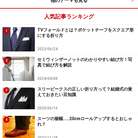
他のテーマも見る
ここでは紺ベースの小紋を合わせてみました。
人気記事ランキング
スーツ、シャツ、ネクタイの統一感をとるなら、こんな
合わせ方が基本です。小紋柄も小さめのものを。色柄が
TVフォールドとは？ポケットチーフをスクエア形
1
にする折り方
過ぎると、シャツの色やチーフの色を合わせることでま
とまりが生まれますが、ここでは柄が小さいのであくま
2023/06/24
でも紋はスパイス的に見せることができます。
セミウィンザーノットのわかりやすい結び方！写
2
真で結び方を解説
グレイスーツなら、あえて色を使わないほうがスッキリ
2024/04/08
まとまります。もちろんパステルカラーの小紋タイを合
わせるという方法はあります。しかし、今季のネクタイ
スリーピークスの正しい折り方って？結婚式の覚
3
えておきたい豆知識
は色味があまりないものがオススメです。流行を取り入
れるなら、モノトーン系や淡いベージュなどが似合いま
2020/06/16
す。
スーツの裾幅……20cmロールアップするとおしゃ
4
れ？
2023/11/28