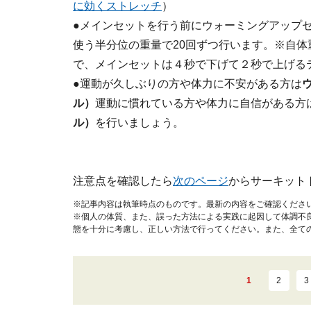
に効くストレッチ
）
●メインセットを行う前にウォーミングアップ
使う半分位の重量で20回ずつ行います。※自
で、メインセットは４秒で下げて２秒で上げる
●運動が久しぶりの方や体力に不安がある方は
ル）
運動に慣れている方や体力に自信がある方
ル）
を行いましょう。
注意点を確認したら
次のページ
からサーキット
※記事内容は執筆時点のものです。最新の内容をご確認くださ
※個人の体質、また、誤った方法による実践に起因して体調不
態を十分に考慮し、正しい方法で行ってください。また、全て
1
2
3