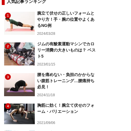
人気記事ランキング
腕立て伏せの正しいフォームと
1
やり方！手・腕の位置やよくあ
るNG例
2024/03/28
ジムの有酸素運動マシンでカロ
2
リー消費の大きいものは？ ベス
ト5
2023/01/15
腰を痛めない・負担のかからな
3
い腹筋トレーニング…腰痛持ち
必見！
2024/11/18
胸筋に効く！腕立て伏せのフォ
4
ーム・バリエーション
2021/09/06