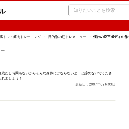
ル
筋トレ・筋肉トレーニング
目的別の筋トレメニュー
憧れの逆三ボディの作
ュー
は歳だし時間もないからそんな身体にはならないよ…と諦めないでくださ
入れましょう！
更新日：2007年09月03日