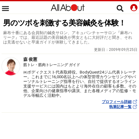
男のツボを刺激する美容鍼灸を体験！
麻布十番にある会員制の鍼灸サロン、アキュパンチャーサロン『麻布ハ
リーク』では、最近話題の美容鍼灸が男女ともに大好評だと聞き、それ
は見逃せないと早速ガイドが体験してきました。
更新日：
2009年09月25日
森 俊憲
筋トレ・筋肉トレーニング ガイド
㈱ボディクエスト代表取締役。BodyQuest24ジム代表トレーナ
ー。これまでに16,000名以上への体型管理カウンセリングやパ
ーソナルトレーニング指導を行い、自社で提供するオンライン
支援サービスには国内はもとより海外在住の顧客も多数。その
他、企業向けの健康指導や講演、また各種メディアの監修・モ
デル等幅広く活動中。
プロフィール詳細
執筆記事一覧