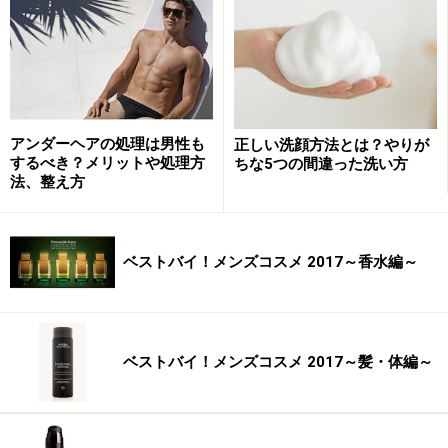
しない場合には鍼灸を勧められることがよくあるのも事
実。
実は、ガイド自身も鍼灸にはあまり馴染みがなかったの
ですが、今回見つけた麻布十番にある会員制の鍼灸サロ
アンダーヘアの処理は男性も
正しい洗顔方法とは？やりが
ン『
麻布ハリーク
』では、最近話題の美容にも効く鍼灸
するべき？メリットや処理方
ちな5つの間違った洗い方
法、整え方
施術が男女ともに大好評だと聞き、それは見逃せないと
早速体験してきました。
ベストバイ！メンズコスメ 2017～香水編～
では続いて、
次のページ
ではガイドが実際に受けた美容
鍼灸の体験レポートをご紹介します。
※記事内容は執筆時点のものです。最新の内容をご確認くださ
い。
ベストバイ！メンズコスメ 2017～髪・体編～
次のページへ
1
/
2