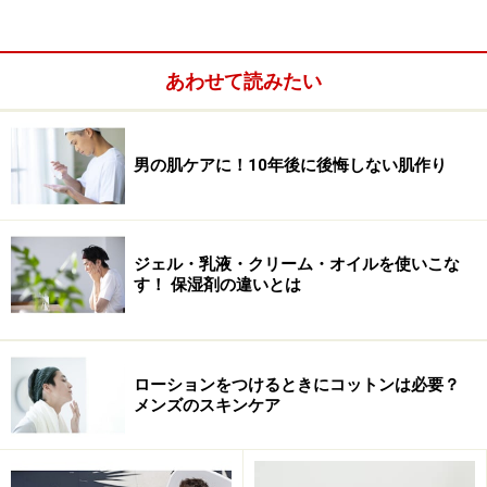
あわせて読みたい
男の肌ケアに！10年後に後悔しない肌作り
ジェル・乳液・クリーム・オイルを使いこな
す！ 保湿剤の違いとは
麻布ハリーク代表の岡本真理さん。自ら鍼灸師として手
がける美容鍼灸施術が人気
しかし、鍼灸と言われても全く経験がないし、そもそも
「針を刺すって痛くないの？」「年配者向けの治療法な
ローションをつけるときにコットンは必要？
メンズのスキンケア
のでは？」「本当に効果があるの？」等と考える人も少
なくないと思います。ただ、実際に整体やマッサージに
通ってみると、症状がひどくなかなかコリや痛みが解消