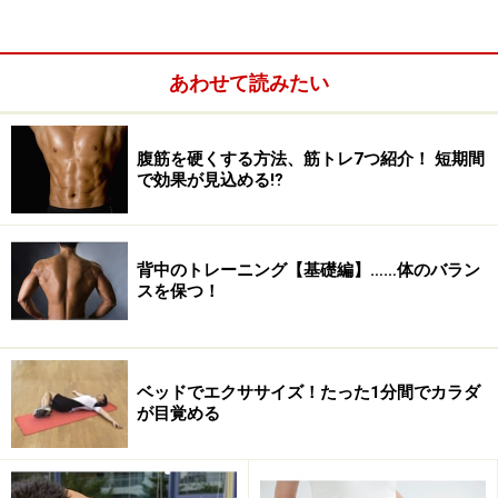
では、さっそく
次のページ
からPCの前で座ったままでで
きる効果抜群のストレッチを始めてみましょう。
あわせて読みたい
※記事内容は執筆時点のものです。最新の内容をご確認くださ
い。
※個人の体質、また、誤った方法による実践に起因して体調不良
を引き起こす場合があります。実践の際には、必ず自身の体質及
腹筋を硬くする方法、筋トレ7つ紹介！ 短期間
び健康状態を十分に考慮し、正しい方法で行ってください。ま
で効果が見込める⁉
た、全ての方への有効性を保証するものではありません。
次のページへ
1
/
3
背中のトレーニング【基礎編】……体のバラン
スを保つ！
ベッドでエクササイズ！たった1分間でカラダ
が目覚める