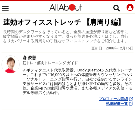
速効オフィスストレッチ 【肩周り編】
長時間のデスクワークを行っていると、全身の血流が滞り肩など各部に
疲労物質が溜まりやすくなります。凝った筋肉を心地よくほぐし、血行
をリカバリーする肩周りの手軽なオフィスストレッチをご紹介します。
更新日：
2008年12月16日
森 俊憲
筋トレ・筋肉トレーニング ガイド
㈱ボディクエスト代表取締役。BodyQuest24ジム代表トレーナ
ー。これまでに16,000名以上への体型管理カウンセリングやパ
ーソナルトレーニング指導を行い、自社で提供するオンライン
支援サービスには国内はもとより海外在住の顧客も多数。その
他、企業向けの健康指導や講演、また各種メディアの監修・モ
デル等幅広く活動中。
プロフィール詳細
執筆記事一覧