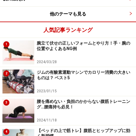
他のテーマも見る
人気記事ランキング
腕立て伏せの正しいフォームとやり方！手・腕の
1
位置やよくあるNG例
2024/03/28
ジムの有酸素運動マシンでカロリー消費の大きい
2
ものは？ ベスト5
2023/01/15
腰を痛めない・負担のかからない腹筋トレーニン
3
グ…腰痛持ち必見！
2024/11/18
【ベッドの上で筋トレ】腹筋とヒップアップに効
4
く新習慣