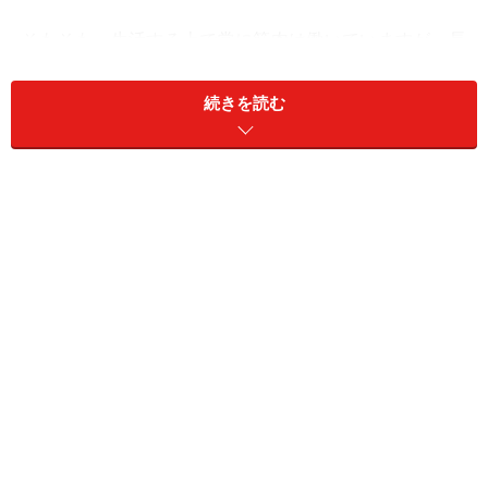
そもそも、生活する上で常に筋肉は働いていますが、長
時間同じ姿勢を保っていることも多いはず。例えば、休
み無しのデスクワークや、外出や通勤時に肩にかけた重
続きを読む
い鞄など。緊張しきった状態が続くと当然筋肉の血行が
悪くなり、酸素や栄養が不足し、老廃物が蓄積されるこ
とでコリが起こります。男性に比べ女性は、ボディケア
としてまめにマッサージに通いますが男性は後回し派が
大半。このコリを放置しておくと頭痛の原因になること
もあり、仕事の生産性まで低下させてしまいます……。
特に寒い季節は血流が滞り、肩など各部に疲労物質が溜
まりやすくなります。そこで、肩甲骨周辺をほぐし血行
を促しながら、肩こりや首のこりを取るお手軽なオフィ
スストレッチをご紹介します。