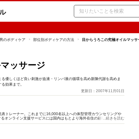
ル
男のボディケア
部位別ボディケアの方法
目からうろこの究極オイルマッサ
ルマッサージ
よる優しくほど良い刺激が血液・リンパ液の循環を高め新陳代謝を高めま
する効果まで。
更新日：2007年11月01日
ジム代表トレーナー。これまでに16,000名以上への体型管理カウンセリングや
するオンライン支援サービスには国内はもとより海外在住の顧客も多数。そ
...続きを読む
ィアの監修・モデル等幅広く活動中。