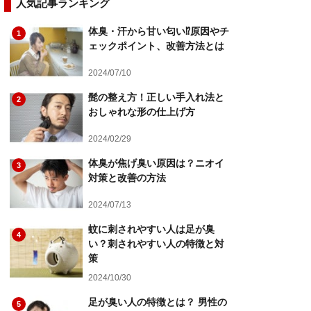
人気記事ランキング
体臭・汗から甘い匂い⁉原因やチ
1
ェックポイント、改善方法とは
2024/07/10
髭の整え方！正しい手入れ法と
2
おしゃれな形の仕上げ方
2024/02/29
体臭が焦げ臭い原因は？ニオイ
3
対策と改善の方法
2024/07/13
蚊に刺されやすい人は足が臭
4
い？刺されやすい人の特徴と対
策
2024/10/30
足が臭い人の特徴とは？ 男性の
5