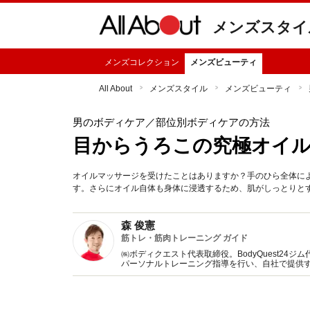
メンズスタイ
メンズコレクション
メンズビューティ
All About
メンズスタイル
メンズビューティ
男のボディケア
／部位別ボディケアの方法
目からうろこの究極オイ
オイルマッサージを受けたことはありますか？手のひら全体に
す。さらにオイル自体も身体に浸透するため、肌がしっとりと
森 俊憲
筋トレ・筋肉トレーニング ガイド
㈱ボディクエスト代表取締役。BodyQuest24
パーソナルトレーニング指導を行い、自社で提供
の他、企業向けの健康指導や講演、また各種メデ