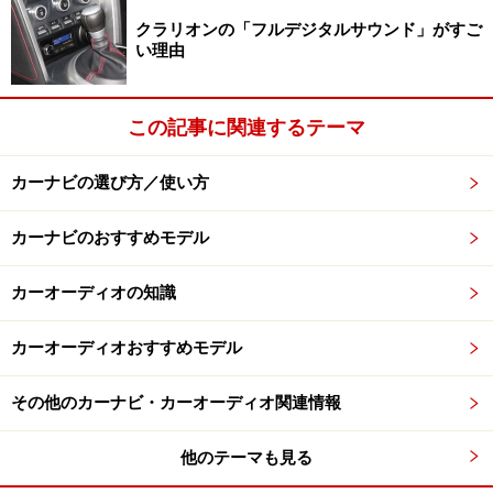
クラリオンの「フルデジタルサウンド」がすご
４×４チューナーは12セグの視聴エリアを大幅拡大。図
い理由
はカロッツェリアのもの
４×４方式地デジチューナーを標準搭載したカーナビの中
この記事に関連するテーマ
でも、性能が抜きんでているのはカロッツェリアとパナ
ソニックの２メーカーだ。とくにカロッツェリアは、移
カーナビの選び方／使い方
動中に現在受信中の放送局の電波よりも同じ放送の中継
カーナビのおすすめモデル
局からの電波が安定受信できるようになったら、自動的
に中継局を受信するよう切り替えるオート中継局サーチ
カーオーディオの知識
という機能が便利。またパナソニックは家庭用TVのビエ
ラのノウハウを活かした高画質回路＝PEAKSプロセッサ
カーオーディオおすすめモデル
ーや８日間まで表示できる電子番組表を採用。操作性の
良さが光る。
その他のカーナビ・カーオーディオ関連情報
またケンウッドは12セグチューナーを標準装備したカー
他のテーマも見る
ナビは発売していないが、HDV-990/790に追加するため