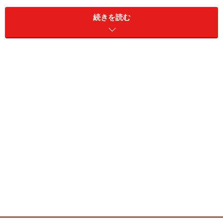
だ。その中でまず地デジの標準装備化は、昨年から始ま
続きを読む
った流れである。パナソニックがいち早く取り組み、そ
の後、他社が追随した。
そして今年は、地デジチューナーを装備しているのは当
たり前。その上で、画質と受信能力が問われる時期にな
った。パナソニックが４チューナー×４アンテナ方式のチ
ューナーを開発し、12セグの受信エリアを大幅に拡大し
たからだ。他社も負けじと、高性能チューナーを装備し
たカーナビをラインアップしている。