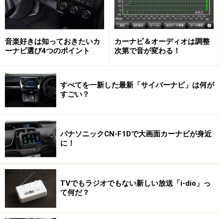
４×４チューナーの先駆者パナソニックのストラーダFク
ラスCN-HDS965TD
というわけで、地デジ重視でカーナビを選ぶなら?
４チュ
音楽好きは知っておきたいカ
カーナビ＆オーディオは調整
ーナビ選び4つのポイント
次第で音が変わる！
ーナー×４アンテナ方式
（４×４方式）?がひとつのキーワ
ード。某メーカーに訊いた話によると「２チューナー×２
アンテナと４×４方式では受信性能に圧倒的な差がある
すべてを一新した最新「サイバーナビ」は何が
が、それ以上チューナーとアンテナを増やしても、受信
すごい？
性能の伸びは顕著ではない」とのこと。つまり、４×４方
式なら、今買っても、ある程度は長く使えると思われ
る。来年出るモデルの性能や操作性が向上し、低価格化
パナソニックCN-F1Dで大画面カーナビが身近
に！
したとしても「もう１年待てば良かった……」とがっかり
するほどの差はないはずだから、そろそろ車載地デジは
買い時といえるかもしれない。
TVでもラジオでもない新しい放送「i-dio」っ
て何だ？
地デジ重視で買うなら、４×４タイプ