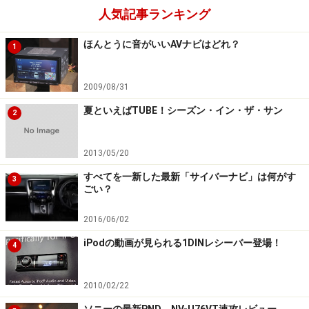
人気記事ランキング
の４×４チューナー、KNA-DT130（9万6,600円）を発売
した。HDV-990/790のモニターが画素数の多いWVGAで
ほんとうに音がいいAVナビはどれ？
1
はないため、総合的な画質ではカロッツェリアやパナソ
ニックにかなわないが、アマチュア無線機で培った技術
2009/08/31
を活かし、受信能力は両社と同等。アナログTVや携帯電
夏といえばTUBE！シーズン・イン・ザ・サン
話などの他の電波の干渉を受けないという、アップダウ
2
ンコンバーターはケンウッドだけが採用している技術
だ。またケンウッドは４本のアンテナ（２本は別売）を
2013/05/20
フロントウィンドウに貼るように推奨。フロントとリア
すべてを一新した最新「サイバーナビ」は何がす
3
にアンテナを２本ずつ貼るよりも取り付け工賃が安くす
ごい？
むなど、懐にも優しい。
2016/06/02
iPodの動画が見られる1DINレシーバー登場！
次ページ
はWeb連携を重視したカーナビ選び
4
※記事内容は執筆時点のものです。最新の内容をご確認くださ
2010/02/22
い。
ソニーの最新PND、NV-U76VT速攻レビュー