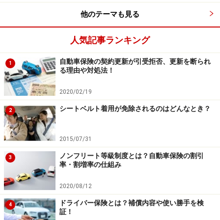
行ってください。
他のテーマも見る
掲載情報の正確性・完全性については十分に配慮しております
が、その内容を保証するものではなく、これに基づく損失・損害
などについて当社は一切の責任を負いません。
人気記事ランキング
最新の情報や詳細については、必ず各金融機関やサービス提供者
の公式情報をご確認ください。
自動車保険の契約更新が引受拒否、更新を断られ
1
る理由や対処法！
次のページへ
1
/
2
2020/02/19
シートベルト着用が免除されるのはどんなとき？
2
2015/07/31
ノンフリート等級制度とは？自動車保険の割引
3
率・割増率の仕組み
2020/08/12
ドライバー保険とは？補償内容や使い勝手を検
4
証！