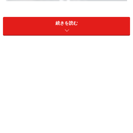
続きを読む
ドライバーのうっかりミスによって起こしてしまった自損事
故。その際、搭乗者全員のケガをカバーしてくれる自損事故
保険。任意保険の対人賠償保険に自動付帯されています
交通事故は必ずしも相手がいるとは限りません。事故原
因で意外なほど多いのがドライバーの過失による単独事
故。単独事故といえば「スピードの出し過ぎでカーブを