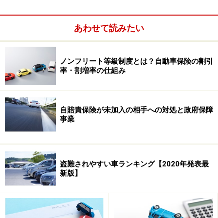
曲がり切れず追突」「わき見運転で建物に衝突」といっ
た一人で起こしてしまった事故が真っ先に思い浮かびま
あわせて読みたい
す。これらはドライバーの過失100％となり、自損事故
保険の補償範囲となります。
ノンフリート等級制度とは？自動車保険の割引
率・割増率の仕組み
またぶつかった相手がいる場合でも「センターラインを
オーバーして対向車と衝突」「赤信号で停車中の車に追
突」といった場合なら、これもドライバーの過失
自賠責保険が未加入の相手への対処と政府保障
100％。相手の自賠責保険や対人賠償保険で補償を受け
事業
られないので、自損事故保険で補償を受けることになり
ます。
盗難されやすい車ランキング【2020年発表最
新版】