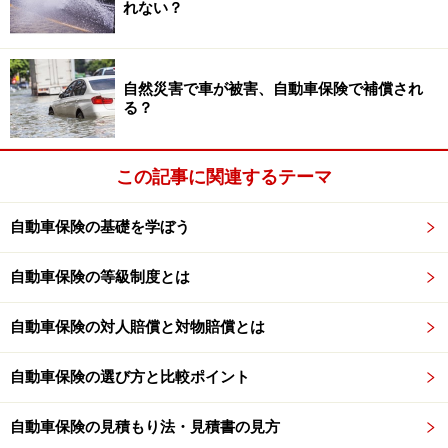
れない？
■後遺障害保険金50万円～2000万円
■介護費用保険金 200万円～350万円
■医療保険金として
自然災害で車が被害、自動車保険で補償され
入院1日6000円
る？
通院1日4000円
（保険金額は保険会社により異なる）
この記事に関連するテーマ
このようにしっかりした補償がある保険ですが、ご自分
の加入を知らない契約者が多いようです。事故を起こし
自動車保険の基礎を学ぼう
た際、「自分に過失があるから保険は使えないな」と判
断せずに、まずは保険会社の担当者に聞いてみましょ
自動車保険の等級制度とは
う。
自動車保険の対人賠償と対物賠償とは
※記事内容は執筆時点のものです。最新の内容をご確認くださ
自動車保険の選び方と比較ポイント
い。
本記事の内容は一般的な情報提供を目的としており、特定の金融
商品や投資行動を推奨するものではありません。
自動車保険の見積もり法・見積書の見方
投資や資産運用に関する最終的なご判断はご自身の責任において