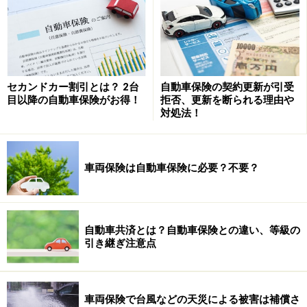
セカンドカー割引とは？ 2台
自動車保険の契約更新が引受
目以降の自動車保険がお得！
拒否、更新を断られる理由や
対処法！
車両保険は自動車保険に必要？不要？
自分が加入しているのに
知られていない自損事故保険
自動車共済とは？自動車保険との違い、等級の
この自損事故保険は対人賠償保険に加入すれば自動付帯
引き継ぎ注意点
される保険です。事故の際には搭乗者傷害保険と別に支
払われます。保険金額は以下の通りです。
車両保険で台風などの天災による被害は補償さ
■死亡時1500万円