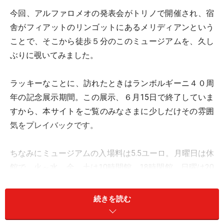
今回、アルファロメオの発表会がトリノで開催され、宿
舎がフィアットのリンゴットにあるメリディアンという
ことで、そこから徒歩５分のこのミュージアムを、久し
ぶりに覗いてみました。
ラッキーなことに、訪れたときはランボルギーニ４０周
年の記念展示期間。この展示、６月15日で終了していま
すから、本サイトをご覧のみなさまに少しだけその雰囲
気をプレイバックです。
ちなみにミュージアムの入場料は5.5ユーロ。月曜日は休
館で、火～水、金、土は10時開館、18時閉館。日曜は20
時半、木曜はなぜか22時まで開いています。
続きを読む
ボクは10時半にホテルを出発しなければならず、ダメも
とで9時に行ってみましたが、優しい受付のオジサンが