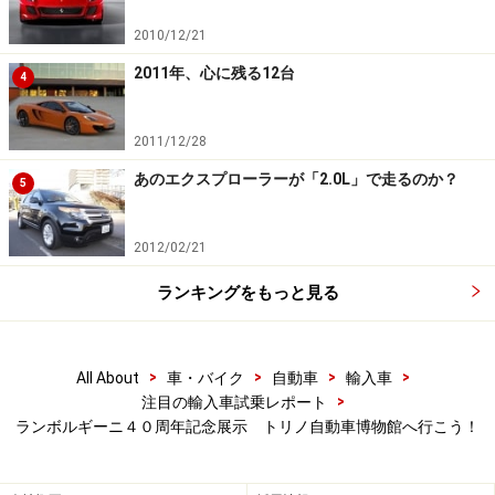
2010/12/21
2011年、心に残る12台
4
2011/12/28
あのエクスプローラーが「2.0L」で走るのか？
5
2012/02/21
ランキングをもっと見る
>
>
>
>
All About
車・バイク
自動車
輸入車
>
注目の輸入車試乗レポート
ランボルギーニ４０周年記念展示 トリノ自動車博物館へ行こう！