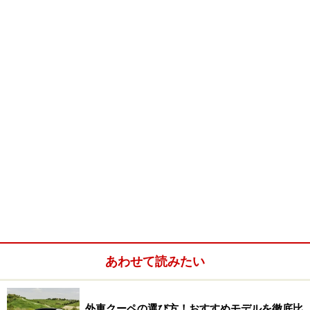
中へ入れてくれました。この臨機応変！チャランポラン
といえばそれまでですが、こういうラッキーな面はいい
ですよね、イタリア人気質も！！
では、次項で写真のいくつかを！
※記事内容は執筆時点のものです。最新の内容をご確認くださ
い。
次のページへ
1
/
2
あわせて読みたい
外車クーペの選び方！おすすめモデルを徹底比