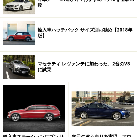
較
輸入車ハッチバック サイズ別お勧め【2018年
版】
マセラティ レヴァンテに加わった、2台のV8
に試乗
輸入車ステーションワゴン サ
次元の違う走りを実現、アウ