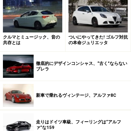
次のページへ
1
/
3
クルマとミュージック、音の
ついにやってきた! ゴルフ対抗
共存とは
の本命ジュリエッタ
徹底的にデザインコンシャス、“古く”ならない
ブレラ
新車で乗れるヴィンテージ、アルファ8C
走りはドイツ車級、フィーリングは“アルフ
ァ”な159