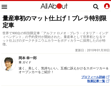
量産車初のマット仕上げ！ブレラ特別限
定車
世界で900台の特別限定車「アルファ ロメオ・ブレラ・イタリア・インデ
ィペンデント」の予約受付が開始された。量産車として世界初となるマ
ット仕上げのダークチタニウムカラーをボディカラーに採用したのが特
徴。
更新日：
2010年01月30日
岡本 幸一郎
車 ガイド
速く、美しく、気持ちいい。五感に訴えかけるスポーツカー＆
オープンカーをご紹介！
プロフィール詳細
執筆記事一覧