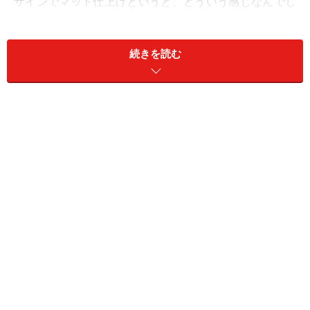
ザインでマット仕上げというと、どういう感じなんでし
ょうか？ 非常に気になるところです。
続きを読む
フロントはブレンボ製4ポッドキャリパーが18インチホ
イールのタービンスポークの隙間から覗く
ホイールもマットブラックで仕上げられたタービンスポ
ーク・スタイリング18インチアロイホイールを装着。こ
れに235/45 R18サイズのタイヤを履き、スポークの隙間
からはレッド塗装のブレーキキャリパーがのぞきます。
さらに、アルミ製フューエルキャップ、ボディサイドの
「Italia Independent」のバッジなどが特別装備されてい
ます。