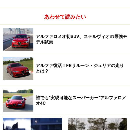
ボディサイズは4415mm×1830mm×1380mm、ホイール
ベースは2530mm。車両重量は1770kg
あわせて読みたい
アルファロメオ初SUV、ステルヴィオの最強モ
デル試乗
アルミ製フューエルキャップを特別装備
アルファ復活！FRサルーン・ジュリアの走り
とは？
誰でも“実現可能なスーパーカー”アルファロメ
次ページ
でインテリア
オ4C
※記事内容は執筆時点のものです。最新の内容をご確認くださ
い。