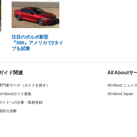
注目のボルボ新型
『S60』アメリカで2タイ
プを試乗
ガイド関連
All Abou
専門家サーチ（ガイドを探す）
All About ニュー
All Aboutガイド募集
All About Japan
ガイドへの仕事・取材依頼
国民の決断