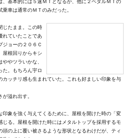
は、基本的には５速ＭＴとなるが、他に２ペダルＭＴの
試乗車は通常のＭＴのみだった。
閉じたまま。この時
優れていたことであ
プジョーの２０６Ｃ
、屋根回りからキシ
はややツラいかな、
った。もちろん宇ロ
のカッチリ感も生まれていた。これも好ましい印象を与
さが溢れ出す。
な印象を強く与えてくるために、屋根を開けた時の「変
感じる。屋根を開けた時にはメタルトップを採用するモ
の頭の上に覆い被さるような形状となるわけだが、ティ