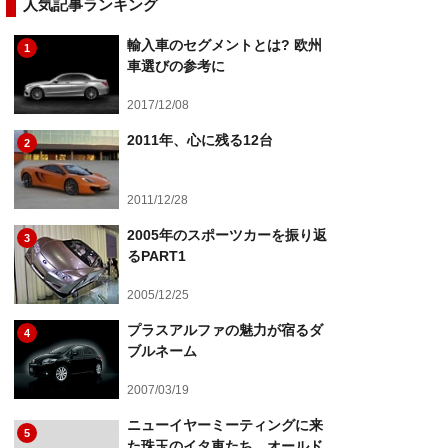
人気記事ランキング
輸入車のセグメントとは? 欧州
1
車選びの参考に
2017/12/08
2011年、心に残る12台
2
2011/12/28
2005年のスポーツカーを振り返
3
るPART1
2005/12/25
プラスアルファの魅力が宿るダ
4
ブルネーム
2007/03/19
ニューイヤーミーティングに来
5
た珠玉のイタ車たち オールド