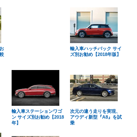
お
輸入車ハッチバック サイ
較
ズ別お勧め【2018年版】
輸入車ステーションワゴ
次元の違う走りを実現、
ン サイズ別お勧め【2018
アウディ新型『A8』を試
年】
乗