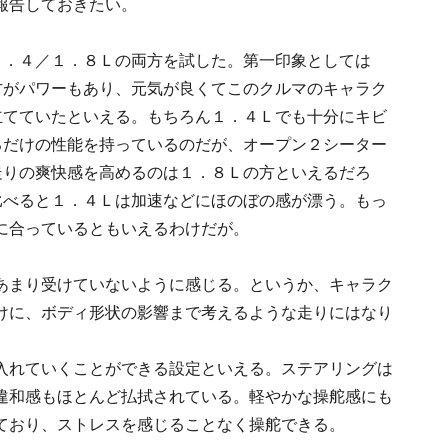
報告しておきたい。
１．４／１．８Ｌの両方を試した。第一印象としては
方がパワーもあり、元気が良くてこのクルマのキャラク
立てていたといえる。もちろん１．４Ｌでも十分にキビ
るだけの性能を持っているのだが、オープン２シーター
走りの爽快感を高めるのは１．８Ｌの方といえるだろ
比べると１．４Ｌは加速などにほのぼの感が漂う。もっ
に合っているともいえるわけだが。
あまり受けていないように感じる。というか、キャラク
けに、ボディ形状の影響まで考えるような走りにはなり
入れていくことができる設定といえる。ステアリングは
違和感もほとんど払拭されている。軽やかな操舵感にも
ており、ストレスを感じることなく操舵できる。