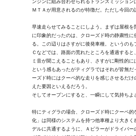
ンジンに組み合わせられるトランスミッション
ＭＴＡが用意されるのが特徴だ。ただし今回の
早速走らせてみることにしよう。まずは屋根を
に印象的だったのは、クローズド時の静粛性に
る。この辺りはさすがに後発車種。というのも
Ｃなどでは、路面の荒れたところを通過すると
ミ音が聞こえることもあり、さすがに剛性的に
という感もあったがティグラではそれが皆無だ
ーズド時にはクーペ的な走りを感じさせるだけ
えた要因といえるだろう。
そしてオープンにすると、一瞬にして気持ちよ
特にティグラの場合、クローズド時にクーペ的
化」は同様のシステムを持つ他車種より大きく
デルに共通するように、Ａピラーがドライバー