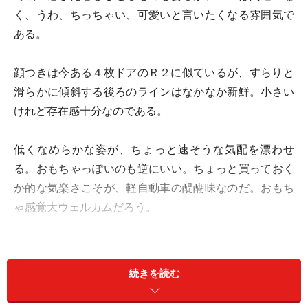
く、うわ、ちっちゃい、可愛いと言いたくなる雰囲気で
ある。
顔つきは今ある４枚ドアのＲ２に似ているが、すらりと
滑らかに傾斜する後ろのラインはなかなか新鮮。小さい
けれど存在感十分なのである。
低くなめらかな姿が、ちょっと速そうな気配を漂わせ
る。おもちゃっぽいのも逆にいい。ちょっと買っておく
か的な気楽さこそが、軽自動車の醍醐味なのだ。おもち
ゃ感覚大ウェルカムだろう。
インテリアは上品。こちらもふつーの軽自動車とは違っ
たお洒落感を演出している。一応、四人乗りだが、リア
続きを読む
シートはめっちゃ小さい。基本二人乗りと覚悟した方が
いいだろう。しかしながら、軽自動車って実は個人ユー