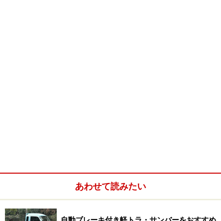
スが多く、平均乗車率は１・４人という乗り物。なので
「えっ、二人乗りなの？」とびびる人はほとんどいない
と思っていい。大丈夫、席は小さいけれど一応４つある
から、年に数回、４人乗るときにもちゃんと対応できる
のだ。
逆に、ひとりで乗ったときに車内空間をいかに使いやす
くするかに知恵を絞ってある。リアシートの背もたれを
ぱたんと前に倒せばその上が荷物置きになる。運転席か
らカラダをひねって手を伸ばせば届く。マイカー＝マイ
ルーム感覚で、空間すべてを使い切る楽しさがそこにあ
る。
あわせて読みたい
Ｒ２以上に小ささを逆手にとった面白さ。いまはふつー
のエンジンしかないけれど、今後、ハイパワー仕様が追
加されるとふんでいる。
自動ブレーキ付き軽トラ・サンバーをおすすめ