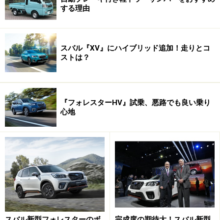
する理由
スバル Ｒ１のホームページ
はこちらから。
※記事内容は執筆時点のものです。最新の内容をご確認くださ
スバル『XV』にハイブリッド追加！走りとコ
い。
ストは？
『フォレスターHV』試乗、悪路でも良い乗り
心地
スバル新型フォレスターのボ
完成度の期待大！スバル新型