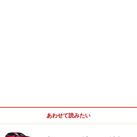
インが低くてガラスが大きく、後方視界がよくて縦列駐
車がしやすいというところ。今回はちょっと色気を出し
たぶん、リアウィンドーが少し高くなって後方視界が悪
くなったけれど、悪くなったとはいえもともとが素晴ら
しくよかったため、他のコンパクトカーに比べると、ま
だまだとっても使いやすいレベルである。
※記事内容は執筆時点のものです。最新の内容をご確認くださ
い。
次のページへ
1
/
2
あわせて読みたい