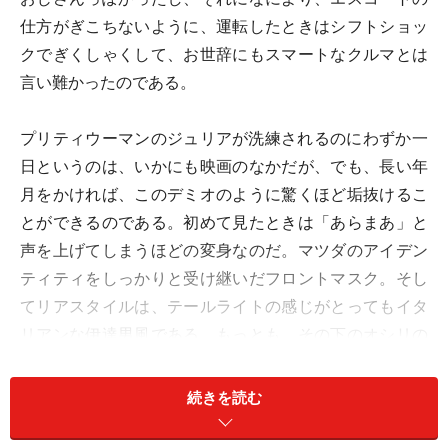
仕方がぎこちないように、運転したときはシフトショッ
クでぎくしゃくして、お世辞にもスマートなクルマとは
言い難かったのである。
プリティウーマンのジュリアが洗練されるのにわずか一
日というのは、いかにも映画のなかだが、でも、長い年
月をかければ、このデミオのように驚くほど垢抜けるこ
とができるのである。初めて見たときは「あらまあ」と
声を上げてしまうほどの変身なのだ。マツダのアイデン
ティティをしっかりと受け継いだフロントマスク。そし
てリアスタイルは、テールライトの感じがとってもイタ
リアンな伊達男風である。もっとも、その下のオシリの
あたりがぽっちゃりと肉厚なのがジャパニーズではある
けれど、それはご愛敬ということで。
続きを読む
デミオのいいところは、ボディが大きいのにウェストラ