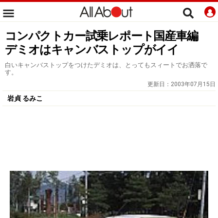
コンパクトカー試乗レポート国産車編
デミオはキャンバストップがイイ
白いキャンバストップをつけたデミオは、とってもスィートでお洒落で
す。
更新日：
2003年07月15日
岩貞 るみこ