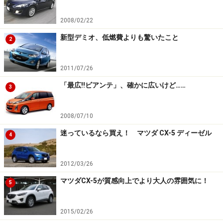
2008/02/22
新型デミオ、低燃費よりも驚いたこと
2
2011/07/26
「最広!!ビアンテ」、確かに広いけど……
3
2008/07/10
迷っているなら買え！ マツダ CX-5 ディーゼル
4
2012/03/26
マツダCX-5が質感向上でより大人の雰囲気に！
5
2015/02/26