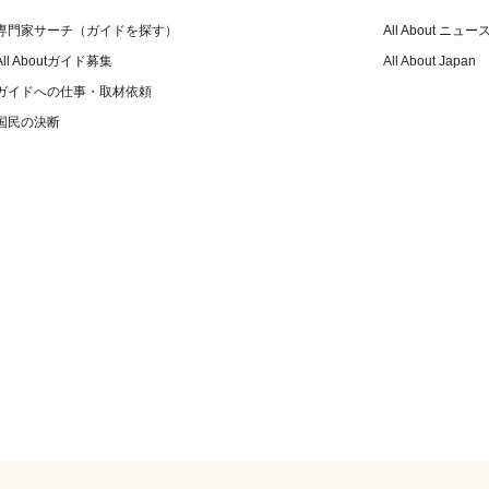
専門家サーチ（ガイドを探す）
All About ニュー
All Aboutガイド募集
All About Japan
ガイドへの仕事・取材依頼
国民の決断