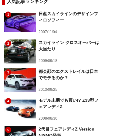
人気記事ランキング
日産スカイラインのデザインフ
1
ィロソフィー
2007/11/04
スカイライン クロスオーバーは
2
大当たり
2009/09/18
都会顔のエクストレイルは日本
3
でモテるのか？
2013/09/25
モデル末期でも買い!? Z33型フ
4
ェアレディZ
2008/08/30
2代目フェアレディZ Version
5
NISMO発売