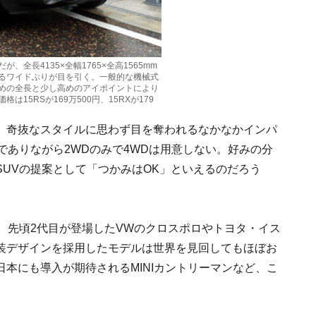
、全長4135×全幅1765×全高1565mm
迫るワイドぶりが目を引く。一般的な機械式
めの全長と少し高めのアイポイントにより
15RSが169万500円、15RXが179
、奇抜なスタイルに思わず目を奪われるなかなかインパ
でありながら2WDのみで4WDは用意しない。好みの分
UVの提案として「つかみはOK」といえるのだろう
、先頃2代目が登場したVWのクロスポロやトヨタ・イス
装デザインを採用したモデルは世界を見回してもほぼお
本にも導入が期待されるMINIカントリーマンなど、こ