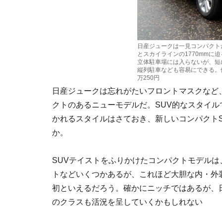
日産ジュークは一見コンパクトだが
とスカイラインの1770mmに
立体駐車場には入らないが、短
縦列駐車なども容易にできる。価格は
万250円
日産ジュークは忘れがたいフロントマスクなど
クトのあるニューモデルだ。SUV的なスタイル
かれるスタイルはさておき、新しいコンパクトS
か。
SUVテイストをふりかけたコンパクトモデルは
トなどいくつかあるが、これほど大胆な内・外
初といえるだろう。確かにニッチではあるが、日
のクラスも活況を呈していくかもしれない