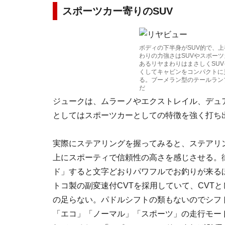
スポーツカー寄りのSUV
ボディの下半身がSUV的で、
わりの力強さはSUVやスポー
あるリヤまわりはまさしくSU
くしてキャビンをコンパクトに
る。ブーメラン型のテールラン
だ
ジュークは、ムラーノやエクストレイル、デュ
としてはスポーツカーとしての特徴を強く打ち
実際にステアリングを握ってみると、ステアリ
上にスポーティで信頼性の高さを感じさせる。
ド」すると文字どおりパワフルでお釣りが来る
トコ製の副変速付CVTを採用していて、CVT
の足らない。パドルシフトの類もないのでシフ
「エコ」「ノーマル」「スポーツ」の走行モー