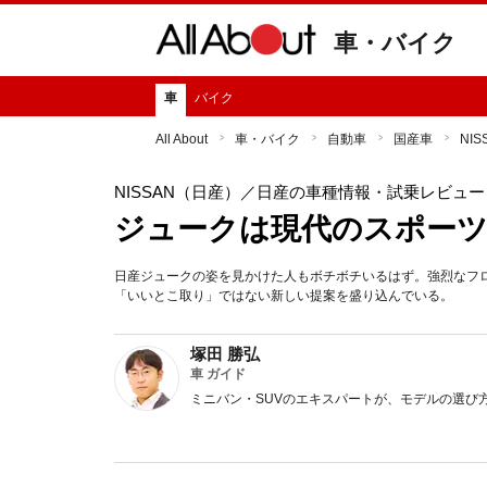
車・バイク
車
バイク
All About
車・バイク
自動車
国産車
NI
NISSAN（日産）
／日産の車種情報・試乗レビュー
ジュークは現代のスポーツ
日産ジュークの姿を見かけた人もボチボチいるはず。強烈なフロ
「いいとこ取り」ではない新しい提案を盛り込んでいる。
塚田 勝弘
車 ガイド
ミニバン・SUVのエキスパートが、モデルの選び