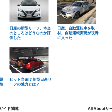
日産の新型リーフ、本当
日産、自動運転車を取
のところはどうなのか評
材。自動運転実現が視野
価した
に入った
題
ヒット当確!? 新型日産リ
性
ーフの魅力とは？
ガイド関連
All Abou