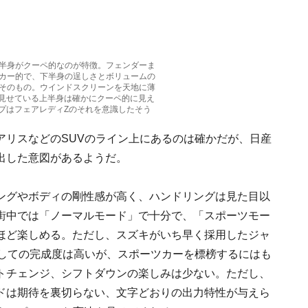
上半身がクーペ的なのが特徴。フェンダーま
ツカー的で、下半身の逞しさとボリュームの
Vそのもの。ウインドスクリーンを天地に薄
見せている上半身は確かにクーペ的に見え
プはフェアレディZのそれを意識したそう
アリスなどのSUVのライン上にあるのは確かだが、日産
出した意図があるようだ。
ングやボディの剛性感が高く、ハンドリングは見た目以
街中では「ノーマルモード」で十分で、「スポーツモー
ほど楽しめる。ただし、スズキがいち早く採用したジャ
としての完成度は高いが、スポーツカーを標榜するにはも
トチェンジ、シフトダウンの楽しみは少ない。ただし、
ドは期待を裏切らない、文字どおりの出力特性が与えら