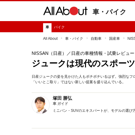
車・バイク
車
バイク
All About
車・バイク
自動車
国産車
NI
NISSAN（日産）
／日産の車種情報・試乗レビュー
ジュークは現代のスポーツ
日産ジュークの姿を見かけた人もボチボチいるはず。強烈なフロ
「いいとこ取り」ではない新しい提案を盛り込んでいる。
塚田 勝弘
車 ガイド
ミニバン・SUVのエキスパートが、モデルの選び