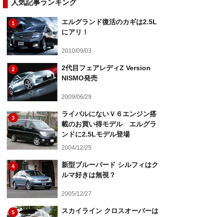
人気記事ランキング
エルグランド復活のカギは2.5L
1
にアリ！
2010/09/03
2代目フェアレディZ Version
2
NISMO発売
2009/06/29
ライバルにないＶ６エンジン搭
3
載のお買い得モデル エルグラ
ンドに2.5Lモデル登場
2004/12/25
新型ブルーバード シルフィはク
4
ルマ好きは無視？
2005/12/27
スカイライン クロスオーバーは
5