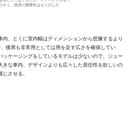
急用としては十分だが、ドアハンドルをリ
小さく、後席の乗降性はもう少しだ
車内、とくに室内幅はディメンションから想像するより
で、後席も非常用としては用を足す広さを確保してい
パッケージングをしているモデルは少ないので、ジュー
大きな車内、デザインよりも広々した居住性を欲しいの
感じさせる。