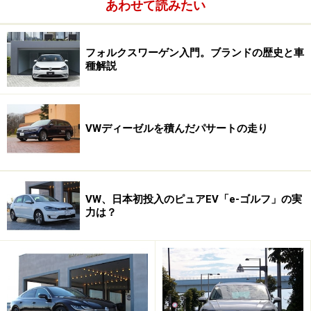
あわせて読みたい
フォルクスワーゲン入門。ブランドの歴史と車
種解説
VWディーゼルを積んだパサートの走り
VW、日本初投入のピュアEV「e-ゴルフ」の実
力は？