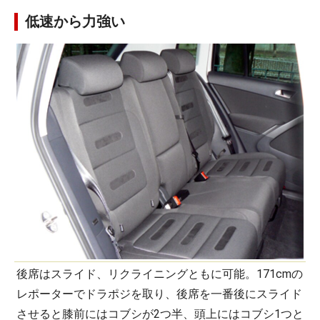
低速から力強い
後席はスライド、リクライニングともに可能。171cmの
レポーターでドラポジを取り、後席を一番後にスライド
させると膝前にはコブシが2つ半、頭上にはコブシ1つと