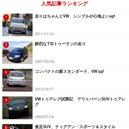
人気記事ランキング
走りはちゃんとVW、シンプルが心地よいup!
1
2011/11/16
鮮烈なTSIトゥーランの走り
2
2007/03/24
コンパクトの新スタンダード、VW up!
3
2012/10/17
VWトゥアレグ試乗記 アウトバーンSUVトゥアレ
4
グ
2003/07/16
俊足SUV、ティグアン・スポーツ＆スタイル
5