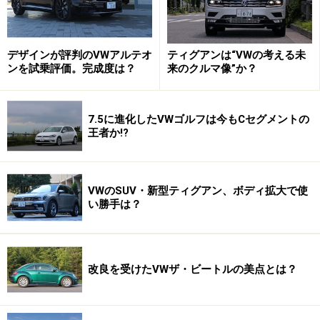
デザインが評判のVWアルテオ
ティグアンは“VWの考える未
ンを試乗評価。完成度は？
来のクルマ像”か？
7.5に進化したVWゴルフは今もCセグメントの
王者か!?
VWのSUV・新型ティグアン、ボディ拡大で使
い勝手は？
改良を受けたVWザ・ビートルの美点とは？