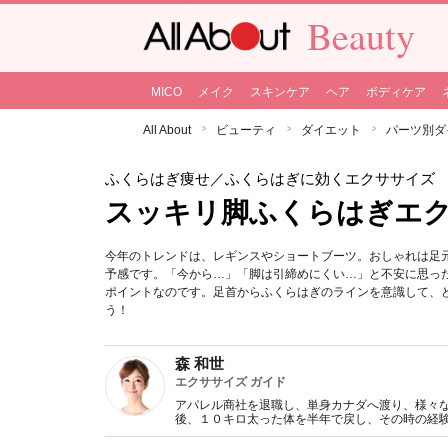
Beauty
MICO
メイク
スキンケア
ヘア
ボディケア
All About
ビューティ
ダイエット
パーツ別ダ
ふくらはぎ痩せ
／ふくらはぎに効くエクササイズ
スッキリ脚ふくらはぎエ
今年のトレンドは、レギンスやショートブーツ。おしゃれは足
予感です。「今から…」「脚は引締めにくい…」と不安に思っ
ポイントなのです。足首からふくらはぎのラインを意識して、
う！
森 和世
エクササイズ ガイド
アパレル商社を退職し、単身カナダへ渡り、様々
後、１０キロ太った体を半年で戻し、その時の経
ストラクター・エクササイズディレクターとして