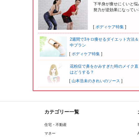
下半身が痩せにくいと悩
努力が逆効果になっている
[
ボディケア特集
]
2週間で3キロ痩せるダイエット方法＆
中プラン
[
ボディケア特集
]
花粉症で鼻をかみすぎた時のメイク直
はどうする？
[
山本浩未のきれいのソース
]
カテゴリー一覧
住宅・不動産
マネー