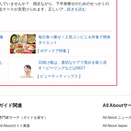
んでいませんか？ 残念ながら、下半身痩せのためのせっかくの
ケースが見受けられます。正しいア...
続きを読む
集
毎日食べ痩せ！人気コンビニ＆外食で簡単
ダイエット
[
ボディケア特集
]
し
日焼け後は、適切なケアで美白を取り戻
す！ピーリングなどはNG!?
[
ビューティティップス
]
ガイド関連
All Abou
専門家サーチ（ガイドを探す）
All About ニュー
All Aboutガイド募集
All About Japan