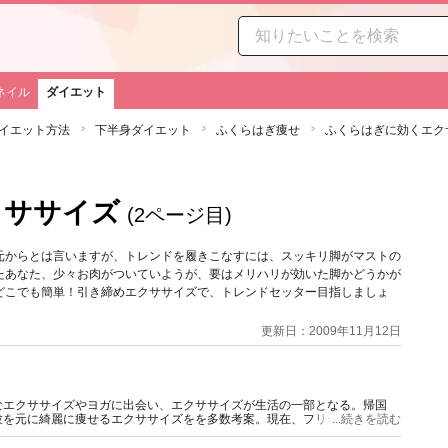
ネイル
ダイエット
イエット方法
下半身ダイエット
ふくらはぎ痩せ
ふくらはぎに効くエク
クササイズ
(2ページ目)
元からとは言いますが、トレンドを履きこなすには、スッキリ脚がマストの
たあなた、少々お肉がついていようが、要はメリハリが効いた脚かどうかが
どこでも簡単！引き締めエクササイズで、トレンドセッター目指しましょ
更新日：2009年11月12日
なエクササイズやヨガに出会い、エクササイズが生活の一部となる。帰国
験を元に綺麗に痩せるエクササイズをを多数考案。現在、フリーのヨガイン
...続きを読む
活躍。