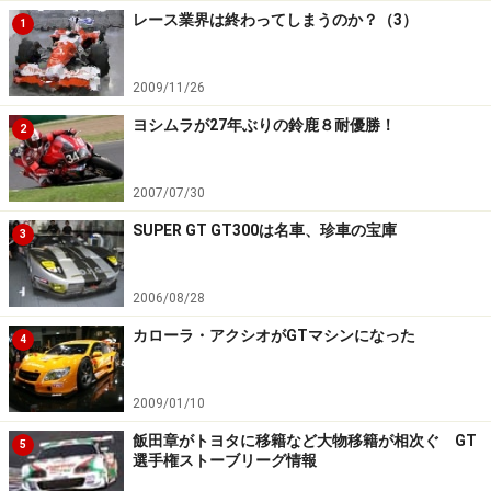
レース業界は終わってしまうのか？（3）
1
2009/11/26
ヨシムラが27年ぶりの鈴鹿８耐優勝！
2
2007/07/30
SUPER GT GT300は名車、珍車の宝庫
3
2006/08/28
カローラ・アクシオがGTマシンになった
4
2009/01/10
飯田章がトヨタに移籍など大物移籍が相次ぐ GT
5
選手権ストーブリーグ情報