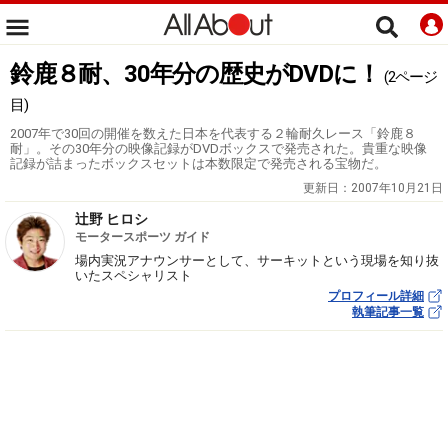
鈴鹿８耐、30年分の歴史がDVDに！
(2ページ
目)
2007年で30回の開催を数えた日本を代表する２輪耐久レース「鈴鹿８
耐」。その30年分の映像記録がDVDボックスで発売された。貴重な映像
記録が詰まったボックスセットは本数限定で発売される宝物だ。
更新日：
2007年10月21日
辻野 ヒロシ
モータースポーツ ガイド
場内実況アナウンサーとして、サーキットという現場を知り抜
いたスペシャリスト
プロフィール詳細
執筆記事一覧