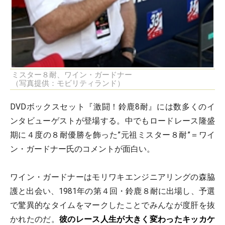
ミスター８耐、ワイン・ガードナー
（写真提供：モビリティランド）
DVDボックスセット『激闘！鈴鹿8耐』には数多くのイ
ンタビューゲストが登場する。中でもロードレース隆盛
期に４度の８耐優勝を飾った”元祖ミスター８耐”＝ワイ
ン・ガードナー氏のコメントが面白い。
ワイン・ガードナーはモリワキエンジニアリングの森脇
護と出会い、1981年の第４回・鈴鹿８耐に出場し、予選
で驚異的なタイムをマークしたことでみんなが度肝を抜
かれたのだ。
彼のレース人生が大きく変わったキッカケ