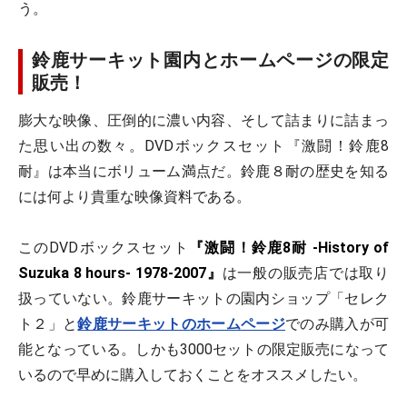
う。
鈴鹿サーキット園内とホームページの限定
販売！
膨大な映像、圧倒的に濃い内容、そして詰まりに詰まっ
た思い出の数々。DVDボックスセット『激闘！鈴鹿8
耐』は本当にボリューム満点だ。鈴鹿８耐の歴史を知る
には何より貴重な映像資料である。
このDVDボックスセット
『激闘！鈴鹿8耐 -History of
Suzuka 8 hours- 1978-2007』
は一般の販売店では取り
扱っていない。鈴鹿サーキットの園内ショップ「セレク
ト２」と
鈴鹿サーキットのホームページ
でのみ購入が可
能となっている。しかも3000セットの限定販売になって
いるので早めに購入しておくことをオススメしたい。