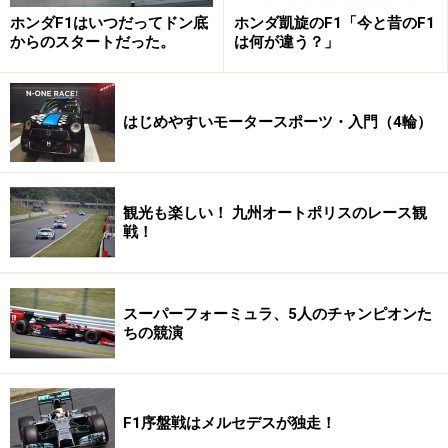
ホンダF1はいつだってドン底
ホンダ凱旋のF1「今と昔のF1
からのスタートだった。
は何が違う？」
はじめやすいモータースポーツ・入門（4輪）
観光も楽しい！ 九州オートポリスのレース観
戦！
スーパーフォーミュラ、5人のチャンピオンた
ちの競演
F1序盤戦はメルセデスが独走！