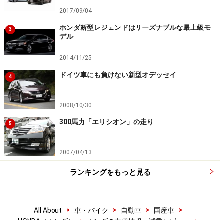
2017/09/04
ホンダ新型レジェンドはリーズナブルな最上級モ
3
デル
2014/11/25
ドイツ車にも負けない新型オデッセイ
4
2008/10/30
300馬力「エリシオン」の走り
5
2007/04/13
ランキングをもっと見る
>
>
>
>
All About
車・バイク
自動車
国産車