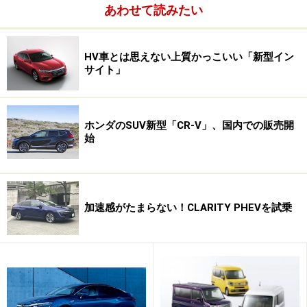
は11月に発表される新型ライフからとのこと。
あわせて読みたい
まだまだあるホンダの安全技術。
次ページ
で紹介
HV車とは思えない上質かっこいい「新型イン
サイト」
※記事内容は執筆時点のものです。最新の内容をご確認くださ
い。
ホンダのSUV新型「CR-V」、国内での販売開
次のページへ
1
/
2
始
加速感がたまらない！CLARITY PHEVを試乗