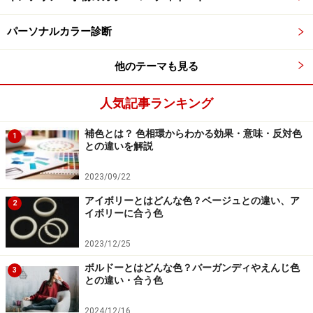
はいえ、赤くなってすぐにさめる（カロチンの量が少な
い）というように、日焼けについて顕著な傾向を示す肌
パーソナルカラー診断
もあれば、赤くもならないけれど少し黒くなる（カロチ
他のテーマも見る
ンの量は多くも少なくもない）というように、曖昧な傾
向を示す肌もあります。
人気記事ランキング
また、色白の肌は、スプリングタイプやサマータイプと
補色とは？ 色相環からわかる効果・意味・反対色
1
思われがちですが、色白でも日焼けしやすい肌は、オー
との違いを解説
タムタイプやウィンタータイプのカラーパレットがお似
2023/09/22
合いになるケースが多く、反対に、色白でなくても、日
アイボリーとはどんな色？ベージュとの違い、ア
焼けしにくい肌は、スプリングタイプやサマータイプの
2
イボリーに合う色
カラーパレットがお似合いになるケースが多いようで
す。
2023/12/25
ボルドーとはどんな色？バーガンディやえんじ色
3
との違い・合う色
似合う色を左右する、もうひとつの要素
2024/12/16