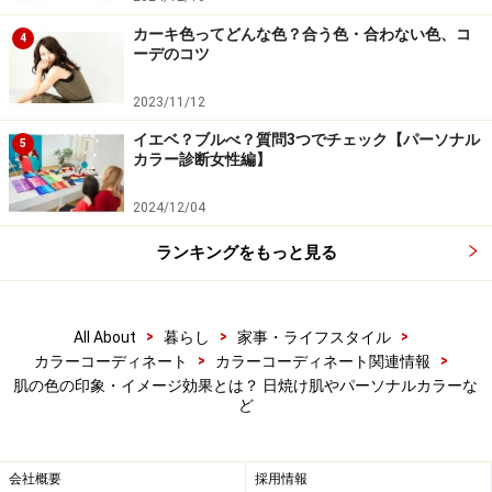
パーソナルカラーでは、日焼けのしやすさ（カロチンの
カーキ色ってどんな色？合う色・合わない色、コ
4
ーデのコツ
量）の他に、スキンアンダートーンに着目します。スキ
ンアンダートーンとは、皮下を流れる静脈と動脈の色影
2023/11/12
響のこと。静脈の色影響が強い肌をブルーベースと呼
イエベ？ブルべ？質問3つでチェック【パーソナル
5
び、静脈の色影響が弱い肌をイエローベースと呼びま
カラー診断女性編】
す。
2024/12/04
パーソナルカラーの基本４タイプは、次のように分類さ
ランキングをもっと見る
れます。
■スプリング（春）タイプ
>
>
>
All About
暮らし
家事・ライフスタイル
>
>
カラーコーディネート
カラーコーディネート関連情報
イエローベースで、日焼けしにくい肌
肌の色の印象・イメージ効果とは？ 日焼け肌やパーソナルカラーな
ど
■サマー（夏）タイプ
ブルーベースで、日焼けしにくい肌
会社概要
採用情報