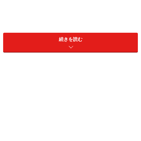
白い肌は上品、日焼けした褐色の肌は活発。肌の色もあなた
の印象を左右する要素のひとつです。美白ケアで肌の白さに
磨きをかけますか？それとも海外セレブのようなテラコッタ
続きを読む
色の日焼け肌を目指しますか？
日差しが強い夏は、紫外線対策が気になりますね。「色
の白いは七難隠す」という諺があるように、日本人は肌
の美白志向が強いようです。しかし、肌の色もあなたの
印象を左右する要素のひとつ。夏になると、日焼けした
テラコッタ肌を楽しむ方もいらっしゃるのではないでし
ょうか。
まずは、白い肌と日焼けした肌の一般的なイメージを比
較してみましょう。