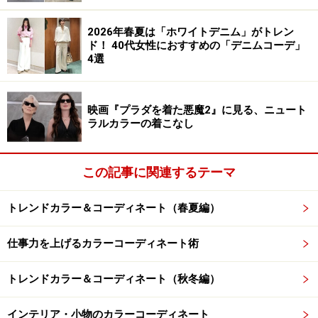
欧米では、日焼けした肌はバカンスを過ごすセレブリテ
2026年春夏は「ホワイトデニム」がトレン
ィの象徴となっていきます。その一方で、80年代以降、
ド！ 40代女性におすすめの「デニムコーデ」
オゾン層破壊による皮膚への影響が問題となり、日焼け
4選
した肌のイメージも変わってきています。
映画『プラダを着た悪魔2』に見る、ニュート
ラルカラーの着こなし
日焼けのしやすさは、似合う色を左右する
その人に似合う色を診断するパーソナルカラーでは、日
この記事に関連するテーマ
焼けしやすいかどうかを判定の指針のひとつとしていま
す。日焼けしやすい肌は、メラニンの量が多く、日焼け
トレンドカラー＆コーディネート（春夏編）
しにくい肌は、メラニンの量が少ないことが明らかにな
仕事力を上げるカラーコーディネート術
っています。
トレンドカラー＆コーディネート（秋冬編）
一般に、日焼けしやすい肌（メラニンの量が多い）は、
オータムタイプやウィンタータイプに分類されます。と
インテリア・小物のカラーコーディネート