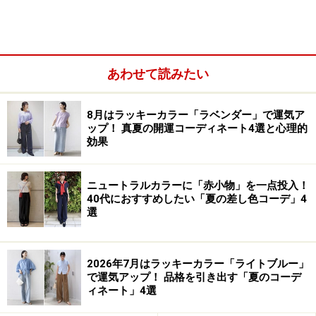
■白い肌のイメージ
あわせて読みたい
8月はラッキーカラー「ラベンダー」で運気ア
ップ！ 真夏の開運コーディネート4選と心理的
効果
ニュートラルカラーに「赤小物」を一点投入！
40代におすすめしたい「夏の差し色コーデ」4
選
清潔、女性的、上品、美しい、かわいい、優しい、知的
2026年7月はラッキーカラー「ライトブルー」
■日焼けした褐色の肌のイメージ
で運気アップ！ 品格を引き出す「夏のコーデ
活動的、明るい、野生的、健康的、積極的、派手、若い
ィネート」4選