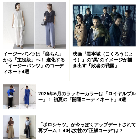
このように、キーワードをあげてみると、白い肌と日焼
けした肌が与える印象は、大きく異なっているようで
す。
日焼けした肌の色が象徴するイメージ
イージーパンツは「楽ちん」
映画『黒牢城（こくろうじょ
から「主役級」へ！ 進化する
う）』の“黒”のイメージが描
古来、白い肌は貴族や支配階級の象徴でした。庶民の多
「イージーパンツ」のコーデ
き出す「敗者の戦国」
くは、屋外で労働に従事するため日焼けします。そのた
ィネート4選
め、白い肌は高貴なもの、富の象徴のひとつでした。肌
の白さは、支配階級の美意識であり、庶民のあこがれの
2026年6月のラッキーカラーは「ロイヤルブル
対象でもありました。
ー」！ 初夏の「開運コーディネート」4選
しかし、近現代になると、工場やオフィスなど屋内労働
に従事する人が増え、庶民（労働者）＝日焼け肌という
「ポロシャツ」が今っぽくアップデートされて
イメージが揺らいできます。
再ブーム！ 40代女性の“正解コーデ”は？