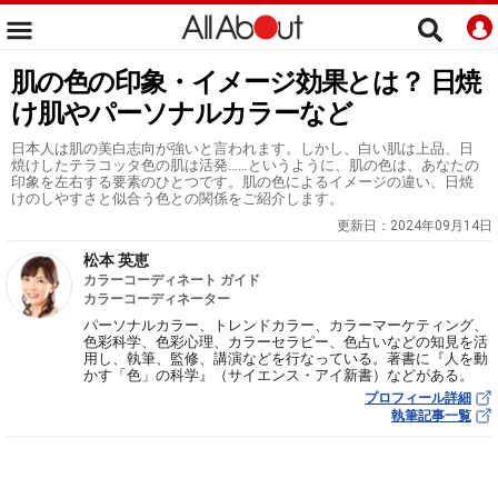
肌の色の印象・イメージ効果とは？ 日焼
け肌やパーソナルカラーなど
日本人は肌の美白志向が強いと言われます。しかし、白い肌は上品、日
焼けしたテラコッタ色の肌は活発……というように、肌の色は、あなたの
印象を左右する要素のひとつです。肌の色によるイメージの違い、日焼
けのしやすさと似合う色との関係をご紹介します。
更新日：
2024年09月14日
松本 英恵
カラーコーディネート ガイド
カラーコーディネーター
パーソナルカラー、トレンドカラー、カラーマーケティング、
色彩科学、色彩心理、カラーセラピー、色占いなどの知見を活
用し、執筆、監修、講演などを行なっている。著書に『人を動
かす「色」の科学』（サイエンス・アイ新書）などがある。
プロフィール詳細
執筆記事一覧