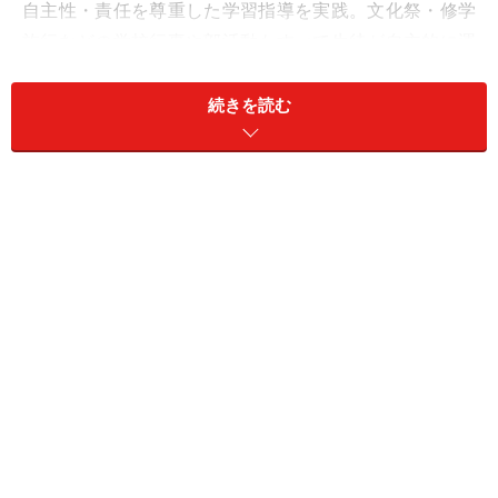
自主性・責任を尊重した学習指導を実践。文化祭・修学
旅行などの学校行事や部活動もすべて生徒が自主的に運
営。
続きを読む
大学合格実績
併設高校の大学合格実績として、東大168名は全国1位の
合格者数。そのほか国公立は千葉大19名、東工大17名、
防衛医大15名、一橋大11名、筑波大、東京医科歯科大各
7名など。私立は早稲田大293名、慶應大205名、東京理
科大58名、明治大42名、上智大24名、中央大14名、慈恵
医大16名、順天堂大（医）10名、日本医大7名など（以
上2010年度）。
入試傾向
入試は4教科。国語は随筆2題を出題。文章力を重視し、