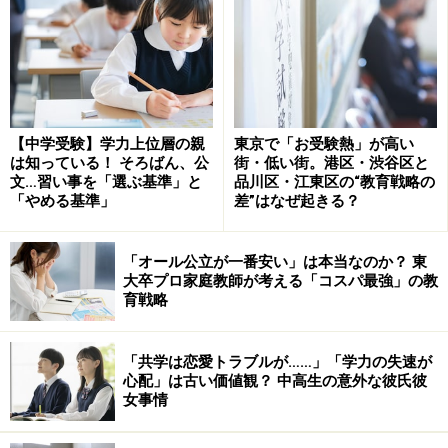
【中学受験】学力上位層の親
東京で「お受験熱」が高い
は知っている！ そろばん、公
街・低い街。港区・渋谷区と
文…習い事を「選ぶ基準」と
品川区・江東区の“教育戦略の
「やめる基準」
差”はなぜ起きる？
「オール公立が一番安い」は本当なのか？ 東
大卒プロ家庭教師が考える「コスパ最強」の教
育戦略
「共学は恋愛トラブルが……」「学力の失速が
心配」は古い価値観？ 中高生の意外な彼氏彼
女事情