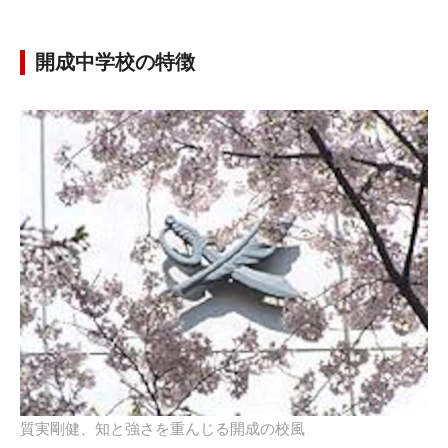
開成中学校の特徴
質実剛健、知と強さを重んじる開成の校風