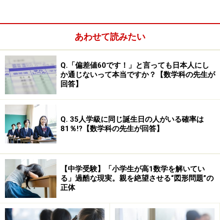
全問記述式（漢字の書き取りをのぞく）で、問題文と自
分の知識・経験とを結びつけながら作文を書く問題も出
る。算数は例年の大問4題から、10年度は大問2題と小問
あわせて読みたい
3つの構成。論理的に考える力や応用力を身につけてお
く必要がある。過去問をチェックし、総合的な実力を高
Q.「偏差値60です！」と言っても日本人にし
めておきたい。社会は約60問で、3分野よりまんべんな
か通じないって本当ですか？【数学科の先生が
回答】
く出題される。差がつきにくく合格には8割近い得点が
求められる。戦後日本の歴史は要チェック。理科も4分
野よりまんべんなく出題。実験や観察を踏まえた問題が
Q. 35人学級に同じ誕生日の人がいる確率は
ほとんどで、グラフ作成や記述式解答が中心。
81％!?【数学科の先生が回答】
※記事内容は執筆時点のものです。最新の内容をご確認くださ
い。
【中学受験】「小学生が高1数学を解いてい
る」過酷な現実。親を絶望させる“図形問題”の
正体