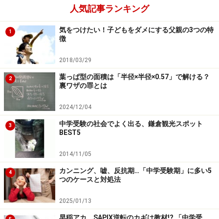
人気記事ランキング
気をつけたい！子どもをダメにする父親の3つの特
1
徴
2018/03/29
葉っぱ型の面積は「半径×半径×0.57」で解ける？
2
裏ワザの罪とは
2024/12/04
中学受験の社会でよく出る、鎌倉観光スポット
3
BEST5
2014/11/05
カンニング、嘘、反抗期…「中学受験期」に多い5
4
つのケースと対処法
2025/01/13
早稲アカ、SAPIX逆転のカギは教材!? 「中学受