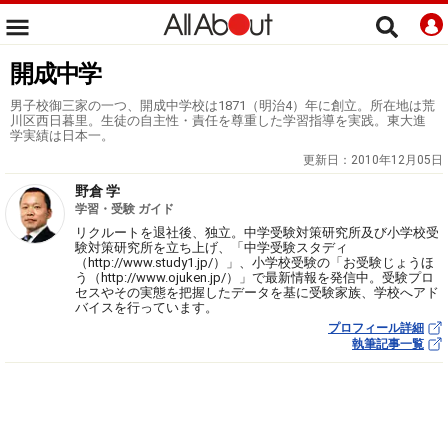
開成中学
男子校御三家の一つ、開成中学校は1871（明治4）年に創立。所在地は荒
川区西日暮里。生徒の自主性・責任を尊重した学習指導を実践。東大進
学実績は日本一。
更新日：
2010年12月05日
野倉 学
学習・受験 ガイド
リクルートを退社後、独立。中学受験対策研究所及び小学校受
験対策研究所を立ち上げ、「中学受験スタディ
（http://www.study1.jp/）」、小学校受験の「お受験じょうほ
う（http://www.ojuken.jp/）」で最新情報を発信中。受験プロ
セスやその実態を把握したデータを基に受験家族、学校へアド
バイスを行っています。
プロフィール詳細
執筆記事一覧