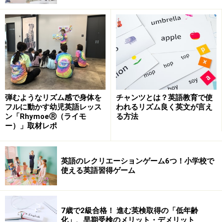
弾むようなリズム感で身体を
チャンツとは？英語教育で使
フルに動かす幼児英語レッス
われるリズム良く英文が言え
ン「RhymoeⓇ（ライモ
る方法
ー）」取材レポ
英語のレクリエーションゲーム6つ！小学校で
使える英語習得ゲーム
7歳で2級合格！ 進む英検取得の「低年齢
化」、早期受検のメリット・デメリット