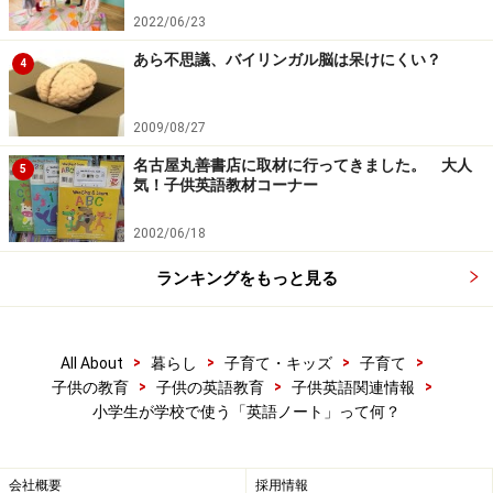
2022/06/23
あら不思議、バイリンガル脳は呆けにくい？
4
2009/08/27
名古屋丸善書店に取材に行ってきました。 大人
5
気！子供英語教材コーナー
2002/06/18
ランキングをもっと見る
>
>
>
>
All About
暮らし
子育て・キッズ
子育て
>
>
>
子供の教育
子供の英語教育
子供英語関連情報
小学生が学校で使う「英語ノート」って何？
会社概要
採用情報