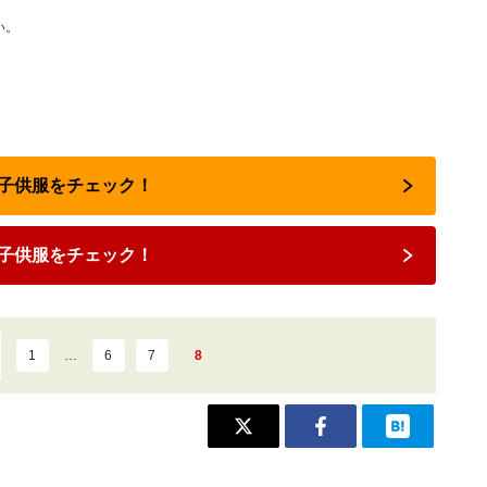
い。
nで子供服をチェック！
子供服をチェック！
1
…
6
7
8