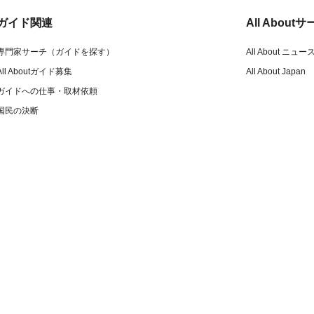
ガイド関連
All Abou
専門家サーチ（ガイドを探す）
All About ニュー
All Aboutガイド募集
All About Japan
ガイドへの仕事・取材依頼
国民の決断