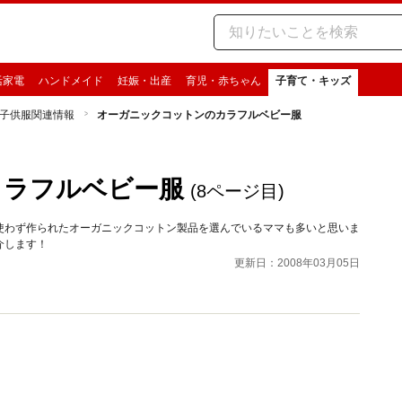
活家電
ハンドメイド
妊娠・出産
育児・赤ちゃん
子育て・キッズ
子供服関連情報
オーガニックコットンのカラフルベビー服
カラフルベビー服
(8ページ目)
使わず作られたオーガニックコットン製品を選んでいるママも多いと思いま
介します！
更新日：2008年03月05日