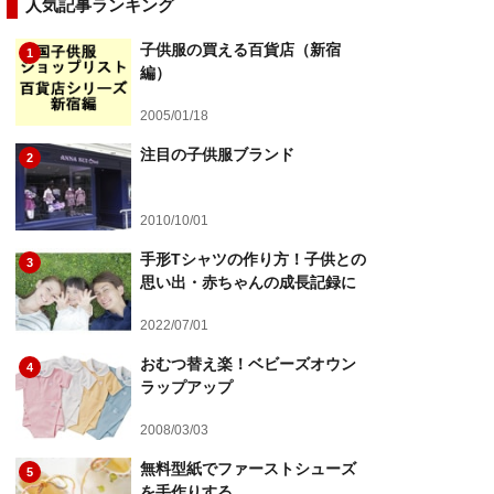
人気記事ランキング
子供服の買える百貨店（新宿
1
編）
2005/01/18
注目の子供服ブランド
2
2010/10/01
手形Tシャツの作り方！子供との
3
思い出・赤ちゃんの成長記録に
2022/07/01
おむつ替え楽！ベビーズオウン
4
ラップアップ
2008/03/03
無料型紙でファーストシューズ
5
を手作りする