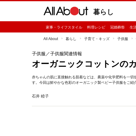
暮らし
家事・ライフスタイル
料理レシピ
冠婚葬祭
生
All About
暮らし
子育て・キッズ
子供服
子供服
／子供服関連情報
オーガニックコットンの
赤ちゃんの肌に直接触れる肌着などは、農薬や化学肥料を一切
す。今回は鮮やかな色彩のオーガニック製ベビー子供服をご紹
石井 睦子