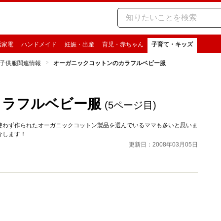
活家電
ハンドメイド
妊娠・出産
育児・赤ちゃん
子育て・キッズ
子供服関連情報
オーガニックコットンのカラフルベビー服
カラフルベビー服
(5ページ目)
使わず作られたオーガニックコットン製品を選んでいるママも多いと思いま
介します！
更新日：2008年03月05日