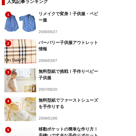
人気記事ランキング
リメイクで変身！子供服・ベビ
1
ー服
2006/06/27
バーバリー子供服アウトレット
2
情報
2006/03/07
無料型紙で挑戦！手作りベビー
3
子供服
2007/08/20
無料型紙でファーストシューズ
4
を手作りする
2009/01/06
移動ポケットの簡単な作り方！
5
手縫いで丈夫な手作りポケット