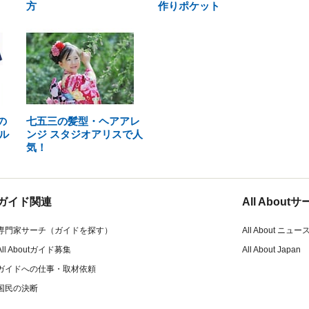
方
作りポケット
の
七五三の髪型・ヘアアレ
ル
ンジ スタジオアリスで人
気！
ガイド関連
All Abou
専門家サーチ（ガイドを探す）
All About ニュー
All Aboutガイド募集
All About Japan
ガイドへの仕事・取材依頼
国民の決断