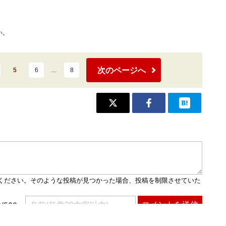
い。
次のページへ
5
6
…
8