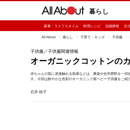
暮らし
家事・ライフスタイル
料理レシピ
冠婚葬祭
生
All About
暮らし
子育て・キッズ
子供服
子供服
／子供服関連情報
オーガニックコットンの
赤ちゃんの肌に直接触れる肌着などは、農薬や化学肥料を一切
す。今回は鮮やかな色彩のオーガニック製ベビー子供服をご紹
石井 睦子