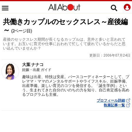
共働きカップルのセックスレス～産後編
～
(2ページ目)
産後のセックスレス期間が長くなるカップルは、意外と多いと言われて
います。お互いに育児や仕事におわれて忙しくて疲れているからだと思
い込んでいませんか？
更新日：
2006年07月24日
大葉 ナナコ
妊娠・出産 ガイド
趣味は出産、特技は安産。バースコーディネーターとして、プ
レママ・ママのメンタルサポートやライフスキル、妊娠準備、
出産準備、楽しい育児のコツを発信する。「誕生学(R)」とい
う、生まれてきた自分のいのちの力を知り、自己肯定感を高め
るプログラムも主催。
プロフィール詳細
執筆記事一覧