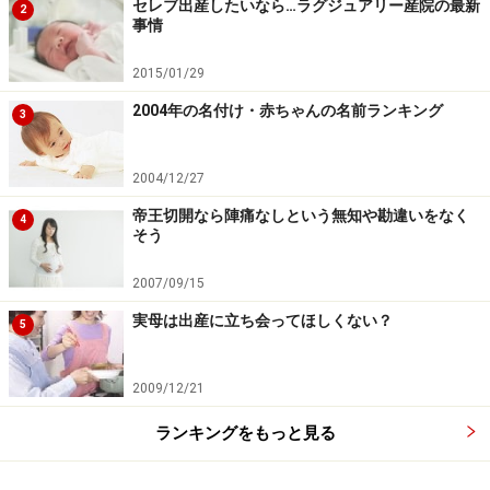
セレブ出産したいなら…ラグジュアリー産院の最新
2
事情
2015/01/29
2004年の名付け・赤ちゃんの名前ランキング
3
2004/12/27
帝王切開なら陣痛なしという無知や勘違いをなく
4
そう
2007/09/15
実母は出産に立ち会ってほしくない？
5
2009/12/21
ランキングをもっと見る