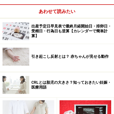
あわせて読みたい
通院距離への希望を聞いた質問でも、初産妊婦さん、出
産経験者共に７割近くの人が「15分以内」を選びまし
出産予定日早見表で最終月経開始日・排卵日・
た。「30分以内」を入れると初産妊婦さんでは97.5%、
受精日・行為日も逆算【カレンダーで簡単計
出産経験者では97%でした。
算】
引き起こし反射とは？ 赤ちゃんが見せる動作
CRLとは胎児の大きさ？知っておきたい妊娠・
医療用語