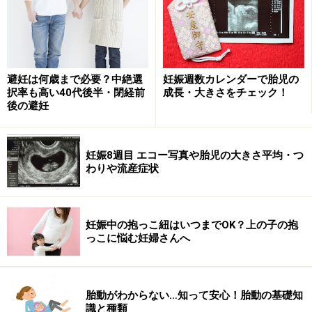
>>なぜ、みんなそれほど近くで産みたいのでしょう？>>
※記事内容は執筆時点のものです。最新の内容をご確認くださ
避妊は何歳まで必要？中絶選
妊娠週数カレンダーで胎児の
い。
択率も高い40代後半・閉経前
成長・大きさをチェック！
※妊娠中の症状には個人差があります。記事内容は執筆者個人の
見解によるものであり、全ての方への有効性を保証するものでは
後の避妊
ありません。体の不調を感じた場合は、適切な医療機関での受診
をおすすめいたします。当サイトで提供する情報に基づいて被っ
たいかなる損害についても、当社、各ガイド、その他当社と契約
妊娠8週目 エコー写真や胎児の大きさ平均・つ
した情報提供者は一切の責任を負いかねます。
わりや流産症状
次のページへ
1
/
3
妊娠中の抱っこ紐はいつまでOK？上の子の抱
っこに悩む妊婦さんへ
胎動がわからない…知って安心！胎動の基礎知
識と種類