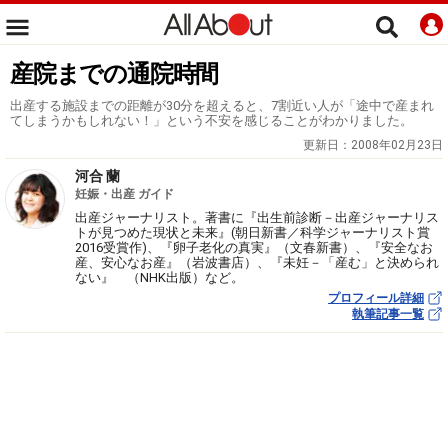
産院までの通院時間
出産する施設までの距離が30分を超えると、7割近い人が「途中で産まれ
てしまうかもしれない！」という不安を感じることがわかりました。
更新日：
2008年02月23日
河合 蘭
妊娠・出産 ガイド
出産ジャーナリスト。著書に『出生前診断－出産ジャーナリス
トが見つめた現状と未来』(朝日新書／科学ジャーナリスト賞
2016受賞作)、『卵子老化の真実』（文春新書）、『安全なお
産、安心なお産』（岩波書店）、『未妊－「産む」と決められ
ない』 （NHK出版）など。
プロフィール詳細
執筆記事一覧