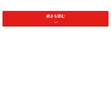
続きを読む
{15分以内で産みたい」と思っている人は７
割近くもいる
「家から近い」は産院選びの理由を調べるといつもトッ
プに来る条件です。ですから、産院が少なくなる中、皆
さん、他の条件はあきらめて「距離」で産院を選んでい
るようです。