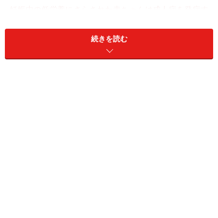
妊娠中の低栄養にさらされた赤ちゃんは成人病を発症す
るリスクが高いという「成人病胎児期発症説＝バーカー
説」は、英国で、15,726名の出生体重と冠動脈疾患によ
続きを読む
る死亡を調べた大がかりな調査で知られるようになりま
した。生まれた時小さかった人ほど、冠動脈疾患による
死亡率が高かったのです。
また米国で、看護師12,1700名にたずねた調査でも同様
で、2500g以下で産まれた人は標準で生まれた人の約1.3
倍心臓血管疾患にかかりやすいという結果でした。
更に、乳幼児死亡率が高い地域は、冠動脈疾患による死
亡率が高いという意外な報告もあるのです。成人病は
「贅沢病」と考えられていますから、乳児死亡率の高い
ような貧しい地域は患者が少ないと思いがちですね。し
かし事実は逆だったのです。これも、このような地域で