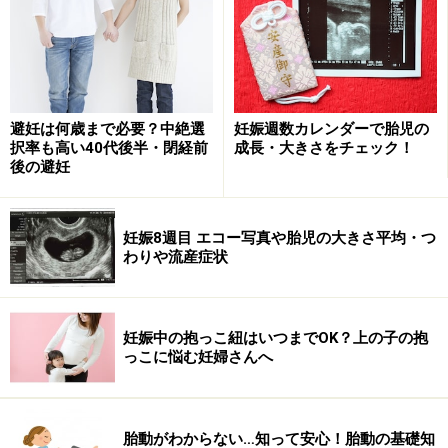
避妊は何歳まで必要？中絶選
妊娠週数カレンダーで胎児の
択率も高い40代後半・閉経前
成長・大きさをチェック！
後の避妊
妊娠8週目 エコー写真や胎児の大きさ平均・つ
わりや流産症状
妊娠中の抱っこ紐はいつまでOK？上の子の抱
っこに悩む妊婦さんへ
胎動がわからない…知って安心！胎動の基礎知