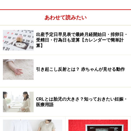
は母親が低栄養状態におかれることが理由かもしれませ
ん。
あわせて読みたい
>>成人病のない世界>>
出産予定日早見表で最終月経開始日・排卵日・
受精日・行為日も逆算【カレンダーで簡単計
※記事内容は執筆時点のものです。最新の内容をご確認くださ
算】
い。
※妊娠中の症状には個人差があります。記事内容は執筆者個人の
見解によるものであり、全ての方への有効性を保証するものでは
ありません。体の不調を感じた場合は、適切な医療機関での受診
引き起こし反射とは？ 赤ちゃんが見せる動作
をおすすめいたします。当サイトで提供する情報に基づいて被っ
たいかなる損害についても、当社、各ガイド、その他当社と契約
した情報提供者は一切の責任を負いかねます。
CRLとは胎児の大きさ？知っておきたい妊娠・
次のページへ
1
/
2
医療用語