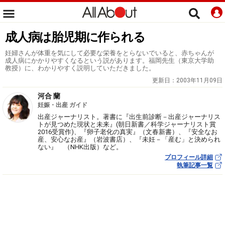
成人病は胎児期に作られる
妊婦さんが体重を気にして必要な栄養をとらないでいると、赤ちゃんが
成人病にかかりやすくなるという説があります。福岡先生（東京大学助
教授）に、わかりやすく説明していただきました。
更新日：
2003年11月09日
河合 蘭
妊娠・出産 ガイド
出産ジャーナリスト。著書に『出生前診断－出産ジャーナリス
トが見つめた現状と未来』(朝日新書／科学ジャーナリスト賞
2016受賞作)、『卵子老化の真実』（文春新書）、『安全なお
産、安心なお産』（岩波書店）、『未妊－「産む」と決められ
ない』 （NHK出版）など。
プロフィール詳細
執筆記事一覧