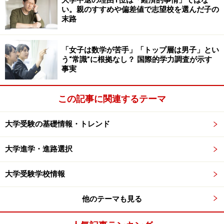
大学中退の理由1位は「経済的事情」ではな
重要だ。
い。親のすすめや偏差値で志望校を選んだ子の
末路
受験勉強の本質は、弱点の発見にあると言っていいだろ
う。勉強が苦手な受験生ほど、消しゴムをよく使う。自
「女子は数学が苦手」「トップ層は男子」とい
分の答えを消して、正解を書くことには何の意味もな
う“常識”に根拠なし？ 国際的学力調査が示す
事実
い。間違った答えを残すことが非常に重要だということ
に気づいてほしい。
この記事に関連するテーマ
※記事内容は執筆時点のものです。最新の内容をご確認くださ
い。
大学受験の基礎情報・トレンド
大学進学・進路選択
次のページへ
1
/
2
大学受験学校情報
他のテーマも見る