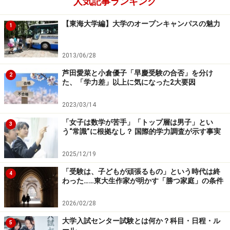
人気記事ランキング
【東海大学編】大学のオープンキャンパスの魅力
1
2013/06/28
芦田愛菜と小倉優子「早慶受験の合否」を分け
2
た、「学力差」以上に気になった2大要因
2023/03/14
「女子は数学が苦手」「トップ層は男子」とい
3
う“常識”に根拠なし？ 国際的学力調査が示す事実
2025/12/19
「受験は、子どもが頑張るもの」という時代は終
4
わった……東大生作家が明かす「勝つ家庭」の条件
2026/02/28
大学入試センター試験とは何か？科目・日程・ル
5