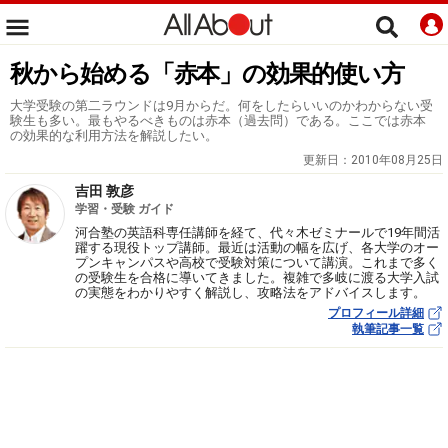
秋から始める「赤本」の効果的使い方
大学受験の第二ラウンドは9月からだ。何をしたらいいのかわからない受
験生も多い。最もやるべきものは赤本（過去問）である。ここでは赤本
の効果的な利用方法を解説したい。
更新日：
2010年08月25日
吉田 敦彦
学習・受験 ガイド
河合塾の英語科専任講師を経て、代々木ゼミナールで19年間活
躍する現役トップ講師。最近は活動の幅を広げ、各大学のオー
プンキャンパスや高校で受験対策について講演。これまで多く
の受験生を合格に導いてきました。複雑で多岐に渡る大学入試
の実態をわかりやすく解説し、攻略法をアドバイスします。
プロフィール詳細
執筆記事一覧