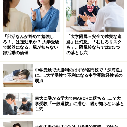
そこで、時間を気にせず、じっくり解いてみてほしい。
「部活なんか辞めて勉強し
「大学附属＝安全で確実な進
その際、ヒントになるような辞書なども使ってかまわな
ろ！」は逆効果か？ 大学受験
路」は幻想、「むしろリスク
で武器になる、親が知らない
も」。附属校ならではの3つ
い。大切なことは、今の時期に合否を決めるのではな
部活動の価値
の落とし穴
い。全部解答できていなくてもかまわず、勉強のポイン
トとしてはどこが出来ていないかを見つけることにあ
中学受験で大勝利のはずが名門校で「深海魚」
る。
に……大学受験で不利になる中学受験経験者の
弱点
自分の弱点を発見し、対策を立てよう。英語の場合であ
れば、語彙力不足なのか、構文が理解できていないと
東大に受かる学力でMARCHに落ちる……？大
か、数学の場合であれば、三角関数の分野が苦手、など
学受験「一般選抜」に潜む、親が知らない落と
し穴
を探しだそう。仮にすべてのに苦手であっても大丈夫。
問題集や参考書を使って、必ず対策を立てておくことが