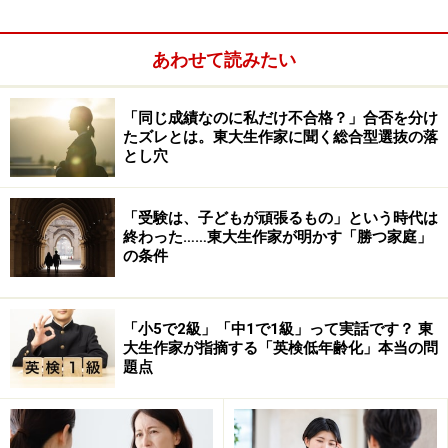
9～12月は弱点の発見と対策に費やす
あわせて読みたい
2学期ぐらいから取り組む場合には、指導の仕方として
本番同様、時間を計って何も見ないで行うべきだという
「同じ成績なのに私だけ不合格？」合否を分け
たズレとは。東大生作家に聞く総合型選抜の落
意見もある。しかし、現役受験生の場合、その指示通り
とし穴
実践すると、ほとんどがボロボロの出来になってしま
い、自信を喪失してしまう。
「受験は、子どもが頑張るもの」という時代は
終わった……東大生作家が明かす「勝つ家庭」
の条件
「小5で2級」「中1で1級」って実話です？ 東
大生作家が指摘する「英検低年齢化」本当の問
題点