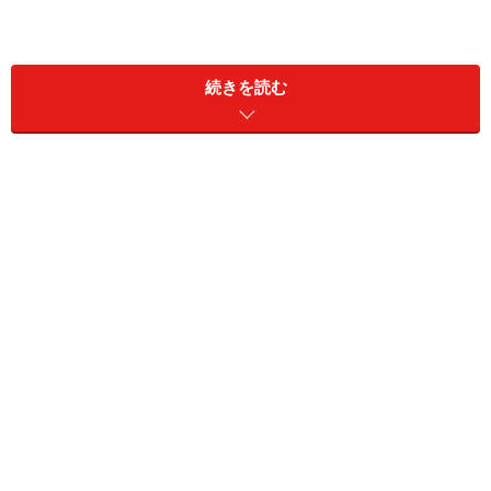
続きを読む
赤本を始める時期は9月から
夏休みからでもいいが、基本的には9月からの2学期がい
いだろう。赤本は、何のために取り組むのかということ
を考えて欲しい。それは過去問に慣れて、そこから吸収
できるすべてを吸収し尽くすことにある。
もちろん答えを覚えてしまってもかまわない。何度でも
取り組むためには、早ければ早いほどいいことがわか
る。