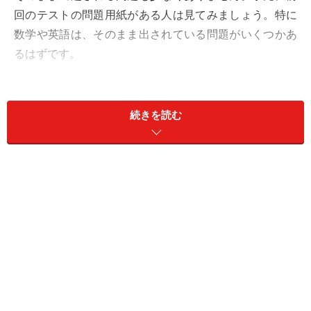
回のテストの問題用紙がある人は見てみましょう。特に
数学や英語は、そのまま出されている問題がいくつかあ
るはずです。
それなのに定期テストで平均より20点以上の高得点をと
れる子もいれば、赤点ギリギリの点数しかとれない子も
続きを読む
います。同じように高校受験を経て入学したはずなの
に、この差が生まれてしまうのはなぜでしょう。
これは経験則ですが、高校で平均点をとれない子の多く
は「テスト週間」しか勉強していません。テスト直前ま
で提出物に追われ、ようやく課題が終わった頃にはもう
テスト前日だったというような事態です。これでは開始
時期が遅く、手遅れと言わざるを得ない状況です。