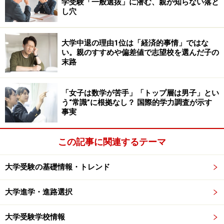
学受験「一般選抜」に潜む、親が知らない落と
一方で、高校で成績がふるわない子は、テスト範囲まで
し穴
の課題をこなすことに精一杯で、学習内容が定着するま
でくり返し取り組むことに意識を向ける余裕がありませ
大学中退の理由1位は「経済的事情」ではな
ん。しかしそもそもテスト勉強は、提出課題を終わらせ
い。親のすすめや偏差値で志望校を選んだ子の
ることではありません。テスト範囲の問題集やプリント
末路
はやらなければいけない最低限のことで、いわばスター
トラインにすぎないのです。
「女子は数学が苦手」「トップ層は男子」とい
う“常識”に根拠なし？ 国際的学力調査が示す
事実
高校のテストで高得点がとれる子とそうでない子の差
は、勉強への意識や取り組み方の違いからくる、学習の
この記事に関連するテーマ
「量」と「質」の差にあります。
大学受験の基礎情報・トレンド
一夜漬け型の勉強では学習効果が半減、復
大学進学・進路選択
習は「分散効果」で
大学受験学校情報
テスト勉強の開始時期を早めた方がよい理由は、エビン