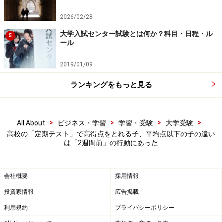
I don’t know if it will rain tomorrow.
2026/02/28
大学入試センター試験とは何か？科目・日程・ル
【副詞節】
5
ール
明日、雨なら出かけません。
I won’t go out if it rains tomorrow.
2019/01/09
ランキングをもっと見る
名詞節では、「明日、雨が降るかどうか」を未来形を使
って表します。一方副詞節では、「明日、雨なら」は
「if it rains」と現在形で表します。tomorrowがつくのに
>
>
>
>
All About
ビジネス・学習
学習・受験
大学受験
「if it will rain」とはしないのです。
高校の「定期テスト」で高得点をとれる子、平均点以下の子の違い
は「2週間前」の行動にあった
このような学習内容の復習が早すぎると、「はいはい、
tomorrowがつくけれど副詞節では現在形ね」と、それ以
会社概要
採用情報
上あまり深く考えることをしないのではないでしょう
投資家情報
広告掲載
か。そして数週間後にもう一度復習してみると、「あ
利用規約
プライバシーポリシー
れ、tomorrowがつくのに未来形じゃないの？」と、なぜ