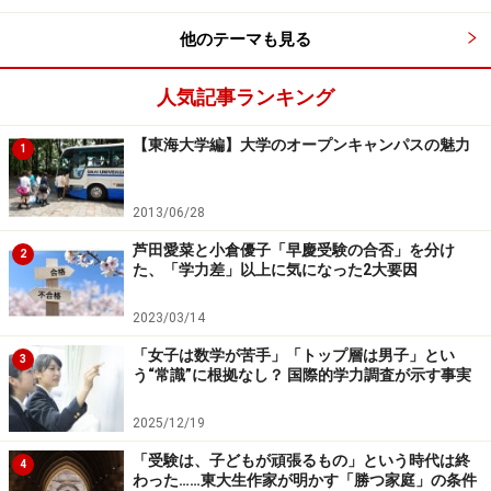
グハウスというドイツの心理学者が行った有名な実験も
他のテーマも見る
参考になるでしょう。「無意味綴り」と呼ばれる単語を
覚えてもらった後、時間の経過とともにどれくらい忘れ
人気記事ランキング
ていくかを調べた実験です。一度覚えたことも時間とと
もに忘れてしまい、それは、時間が経てば経つほど復習
【東海大学編】大学のオープンキャンパスの魅力
1
が大変になることを示しています。
2013/06/28
また学習理論では「分散効果」といって、ある程度間隔
芦田愛菜と小倉優子「早慶受験の合否」を分け
2
を空けて復習した方が学習効果が高いということも示さ
た、「学力差」以上に気になった2大要因
れています。
2023/03/14
例えば、高校英語では時制の単元で、時を表す「名詞
「女子は数学が苦手」「トップ層は男子」とい
3
う“常識”に根拠なし？ 国際的学力調査が示す事実
節」や「副詞節」について学びます。
2025/12/19
【名詞節】
「受験は、子どもが頑張るもの」という時代は終
4
明日、雨が降るかどうかわからない。
わった……東大生作家が明かす「勝つ家庭」の条件