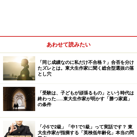
あわせて読みたい
「同じ成績なのに私だけ不合格？」合否を分け
たズレとは。東大生作家に聞く総合型選抜の落
とし穴
高校では、数学IとA、英語は英語コミュニケーションと
「受験は、子どもが頑張るもの」という時代は
終わった……東大生作家が明かす「勝つ家庭」
論理表現など、単純に教科の数（科目数）が倍になりま
の条件
す。それに加えて授業の進度も速いため、中学生のとき
と同じ感覚で「テスト週間」だけ勉強していても間に合
わないのです。
「小5で2級」「中1で1級」って実話です？ 東
大生作家が指摘する「英検低年齢化」本当の問