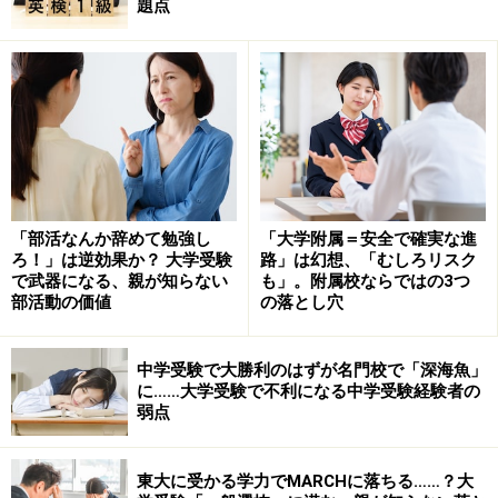
題点
高校の定期テストで高得点をとる子は、逆
算して「2週間前」から動く
高校の定期テストで平均点以上とれる子は、遅くともテ
スト週間の1週間前、早い子は2週間以上前から勉強を始
めています。ひと通り勉強を終わらせるのではなく、
「いかに定着させるか」ということに意識が向いている
「部活なんか辞めて勉強し
「大学附属＝安全で確実な進
からです。
ろ！」は逆効果か？ 大学受験
路」は幻想、「むしろリスク
で武器になる、親が知らない
も」。附属校ならではの3つ
部活動の価値
の落とし穴
例えば、数学の問題集は最低でも3周は解く必要性を感
じています。暗記系の科目でも同様に、テスト直前にあ
中学受験で大勝利のはずが名門校で「深海魚」
わてて詰めこむようなことはしません。まずひと通りざ
に……大学受験で不利になる中学受験経験者の
っと覚えておいてから、テスト週間中は取りこぼしや細
弱点
かい暗記のおさらいをしているのです。
東大に受かる学力でMARCHに落ちる……？大