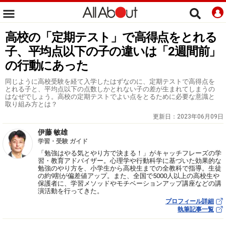
高校の「定期テスト」で高得点をとれる
子、平均点以下の子の違いは「2週間前」
の行動にあった
同じように高校受験を経て入学したはずなのに、定期テストで高得点を
とれる子と、平均点以下の点数しかとれない子の差が生まれてしまうの
はなぜでしょう。高校の定期テストでよい点をとるために必要な意識と
取り組み方とは？
更新日：
2023年06月09日
伊藤 敏雄
学習・受験 ガイド
「勉強はやる気とやり方で決まる！」がキャッチフレーズの学
習・教育アドバイザー。心理学や行動科学に基づいた効果的な
勉強のやり方を、小学生から高校生までの全教科で指導。生徒
の約9割が偏差値アップ。また、全国で5000人以上の高校生や
保護者に、学習メソッドやモチベーションアップ講座などの講
演活動を行ってきた。
プロフィール詳細
執筆記事一覧