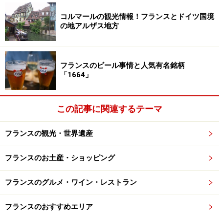
コルマールの観光情報！フランスとドイツ国境
の地アルザス地方
パリの歴史を扱うカルナヴァレ美術館は市立なので入場は無
フランスのビール事情と人気有名銘柄
料
「1664」
もちろん、訪問スポットをパリ市立美術館や大聖堂など
無料のところを中心にしたり、食事はサンドイッチ、交
この記事に関連するテーマ
通費をなるべくかけずに歩く、などの工夫をすれば30ユ
ーロでも足りたりします。逆に移動をタクシーにした
フランスの観光・世界遺産
り、高い食事やワインを選んだりした場合は300ユーロ
フランスのお土産・ショッピング
くらいはすぐに越えてしまいます。
フランスのグルメ・ワイン・レストラン
ちなみに以上の予算は買い物や宿泊費は含まれていませ
んのでご注意を。
フランスのおすすめエリア