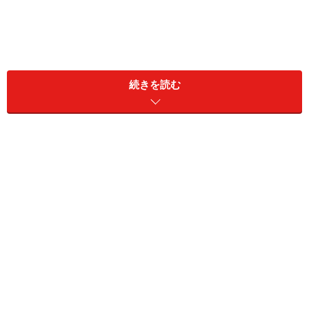
続きを読む
※1ユーロ＝約132円（2017年9月17日現在）
パリでの1日の予算
パリ一有名な観光スポット、エッフェル塔も眺めるだけなら