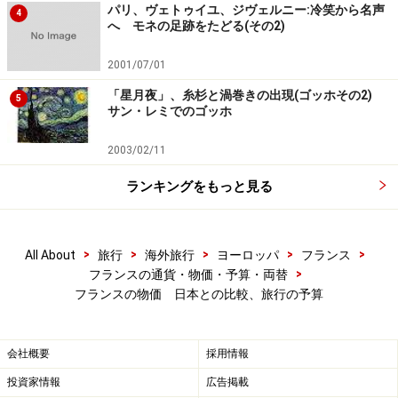
パリ、ヴェトゥイユ、ジヴェルニー:冷笑から名声
4
での価格の2割増ですが……。それから、ノートやペンな
へ モネの足跡をたどる(その2)
どの文房具も高いです。以上のものは、日本製品に比べ
高い割にクオリティは低いという有様なので、特別にお
2001/07/01
目当てのものがない限りは、買うのを控えることをオス
「星月夜」、糸杉と渦巻きの出現(ゴッホその2)
5
サン・レミでのゴッホ
スメします。
2003/02/11
逆に安いものは、ドラッグストアでのフランス製化粧
ランキングをもっと見る
品。日本でも人気の商品が揃っていてしかも日本で買う
半額くらいでゲットできます。特定のアレルギーがある
人や敏感肌の人以外は、フランスのコスメは品質は高い
>
>
>
>
>
All About
旅行
海外旅行
ヨーロッパ
フランス
と思うので買う価値があると思います。
>
フランスの通貨・物価・予算・両替
フランスの物価 日本との比較、旅行の予算
※記事内容は執筆時点のものです。最新の内容をご確認くださ
い。
※海外を訪れる際には最新情報の入手に努め、「
外務省 海外安全
ホームページ
」を確認するなど、安全確保に十分注意を払ってく
会社概要
採用情報
ださい。
投資家情報
広告掲載