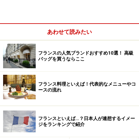
タダ
同じフランスといえど、どこでどんな過ごし方をするか
によって予算は全く違ってきます。なかなかイメージし
あわせて読みたい
にくいと思うので、多くの人が訪れるパリを例にとり、
パリで一日過ごすとしたら……という想定で予算を組んで
みましょう。
フランスの人気ブランドおすすめ10選！ 高級
バッグを買うならここ
フランス料理といえば！代表的なメニューやコ
ースの流れ
フランスといえば…？日本人が連想するイメー
ジをランキングで紹介