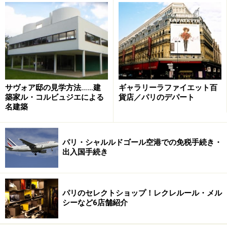
美術館1件、その他観光スポットに1件、入場料無料の大
聖堂や市立美術館に1件行くと想定して入場料は計約25
～35ユーロ。
サヴォア邸の見学方法……建
ギャラリーラファイエット百
築家ル・コルビュジエによる
貨店／パリのデパート
食費は、昼はビストロで2皿のコース＋飲み物で約30ユ
名建築
ーロ、午後のお茶で10ユーロ、夜はビストロか普通のレ
ストランで3皿のコース＋ワインで約80ユーロで一日計
約120ユーロ。
パリ・シャルルドゴール空港での免税手続き・
出入国手続き
交通費は1日メトロとバスが乗り放題のチケット7.5ユー
ロ。
パリのセレクトショップ！レクレルール・メル
シーなど6店舗紹介
以上合計約127.5ユーロとなり、150ユーロもあればパリ
観光は充分に楽しめると思います。