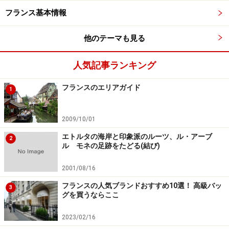
フランス基本情報
他のテーマも見る
フランスで高額もしくは低額なもの
人気記事ランキング
フランスのエリアガイド
1
品質は高く価格は安いフランスの化粧品
2009/10/01
エトルタの海岸と印象派のルーツ、ル・アーブ
2
ル モネの足跡をたどる(結び)
フランス人のお風呂嫌いは、石鹸やシャンプーが高いから!?
2001/08/16
フランスで特に高いものは、まず外食費、それからシャ
フランスの人気ブランドおすすめ10選！ 高級バッ
3
グを買うならここ
ンプーや石鹸などのトイレタリー用品、生活雑貨、下着
類など。下着に関しては、パリにユニクロができた時、
2023/02/16
その安さはセンセーショナルだったほど！ それでも日本