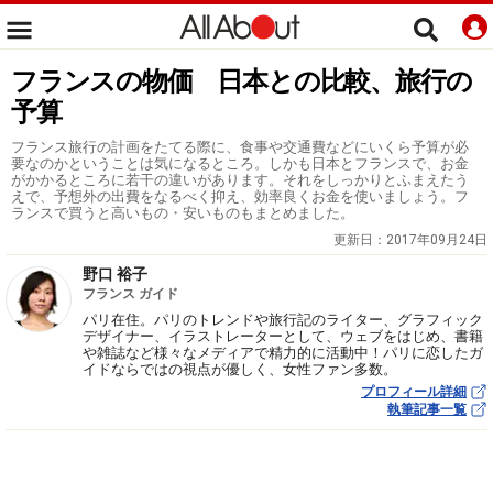
フランスの物価 日本との比較、旅行の
予算
フランス旅行の計画をたてる際に、食事や交通費などにいくら予算が必
要なのかということは気になるところ。しかも日本とフランスで、お金
がかかるところに若干の違いがあります。それをしっかりとふまえたう
えで、予想外の出費をなるべく抑え、効率良くお金を使いましょう。フ
ランスで買うと高いもの・安いものもまとめました。
更新日：
2017年09月24日
野口 裕子
フランス ガイド
パリ在住。パリのトレンドや旅行記のライター、グラフィック
デザイナー、イラストレーターとして、ウェブをはじめ、書籍
や雑誌など様々なメディアで精力的に活動中！パリに恋したガ
イドならではの視点が優しく、女性ファン多数。
プロフィール詳細
執筆記事一覧