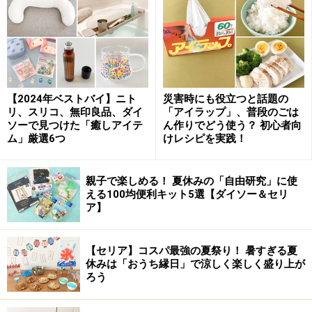
※記事内容は執筆時点のものです。最新の内容をご確認くださ
い。
次のページへ
1
/
4
【2024年ベストバイ】ニト
災害時にも役立つと話題の
リ、スリコ、無印良品、ダイ
「アイラップ」、普段のごは
ソーで見つけた「癒しアイテ
ん作りでどう使う？ 初心者向
ム」厳選6つ
けレシピを実践！
親子で楽しめる！ 夏休みの「自由研究」に使
える100均便利キット5選【ダイソー＆セリ
ア】
【セリア】コスパ最強の夏祭り！ 暑すぎる夏
休みは「おうち縁日」で涼しく楽しく盛り上が
ろう