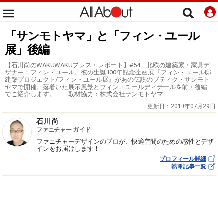
「サンモトヤマ」と「フィン・ユール
展」後編
【石川尚のWAKUWAKUプレス・レポート】#54 北欧の建築家・家具デ
ザナー：フィン・ユール。彼の生誕100年記念企画展『フィン・ユール邸
建築プロジェクト/フィン・ユール展』があの伝説のブティク・サンモト
ヤマで開催。落着いた展示風景とフィン・ユールディテールを前・後編
でご紹介します。 取材協力：株式会社サンモトヤマ
更新日：
2010年07月29日
石川 尚
ファニチャー ガイド
ファニチャーデザインのプロが、快適空間のための感性とデザ
インをお届けします！
プロフィール詳細
執筆記事一覧