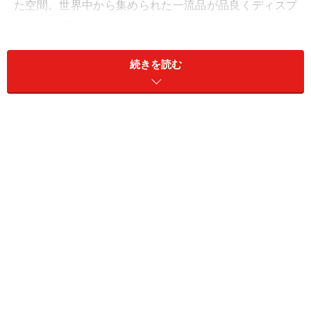
た空間。世界中から集められた一流品が品良くディスプ
レイされています。
社長の言葉通りファッションや食器など生活用品同様に
家具を提供するこの老舗の地下は今やデンマークの伝説
続きを読む
的建築家「フィン・ユール」の世界。
ファッションと一緒に家具をディスプレイしている店内
通常、展覧会は美術館が多いですが、このお店のように
洗練されたファッションや生活用品と一緒に家具を見る
ことができると、暮らしの延長空間として説得性があり
ますね……つまり、『モノ』をより身近に感じることがで
きる。