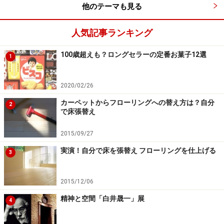
他のテーマも見る
人気記事ランキング
100歳超えも？ロングセラーの定番お菓子12選
1
2020/02/26
カーペットからフローリングへの替え方は？自分
2
で床張替え
2015/09/27
実演！自分で床を張替え フローリングを仕上げる
3
2015/12/06
精神と空間「白井晟一」展
4