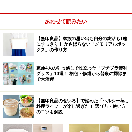
では、地下の展示空間へ。
あわせて読みたい
【無印良品】家族の思い出も自分の終活も1箱
フィン・ユール家具を配置した寛いだ空間
にすっきり！ かさばらない「メモリアルボッ
クス」の作り方
●画像をクリックすると拡大します。
家族4人の引っ越しで役立った「プチプラ便利
フィン・ユールの家具が整然と配置されている。
グッズ」10選！ 梱包・修繕から普段の掃除ま
で大活躍
店内の天井高が普通の住宅とさほど変わらないせいか、
とにかく「普段使い」のように感じるところに好感がも
てる・・・・・（家具の価格を見ると、「普段使い」は
【無印良品のせいろ】で始めた「ヘルシー蒸し
禁句と化するが、、、）
料理ライフ」が楽し過ぎた！ 選び方・使い方
のコツも解説