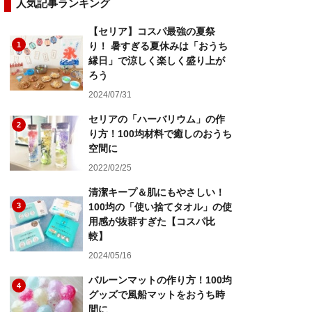
人気記事ランキング
【セリア】コスパ最強の夏祭
1
り！ 暑すぎる夏休みは「おうち
縁日」で涼しく楽しく盛り上が
ろう
2024/07/31
セリアの「ハーバリウム」の作
2
り方！100均材料で癒しのおうち
空間に
2022/02/25
清潔キープ＆肌にもやさしい！
3
100均の「使い捨てタオル」の使
用感が抜群すぎた【コスパ比
較】
2024/05/16
バルーンマットの作り方！100均
4
グッズで風船マットをおうち時
間に