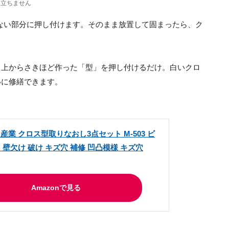
目立ちません
ない部分に押し付けます。そのまま放置して固まったら、ク
、上からさきほど作った「型」を押し付けるだけ。白いクロ
いに修繕できます。
業 クロス型取りなおし3点セット M-503 ビ
 壁欠け 破け キズ穴 補修 凹凸模様 キズ穴
Amazonで見る