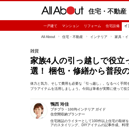
住宅・不動産
一戸建て
マンション
リフォーム
住宅設備
イ
All About
住宅・不動産
インテリア
家具・イ
雑貨
家族4人の引っ越しで役立
選！ 梱包・修繕から普段
体力と気力、そして費用も必要な「引っ越し」。なるべく手間を
プラアイテムを活用しましょう。今回は筆者が実際に使って役
鴨西 玲佳
プチプラ・100均インテリア ガイド
住空間収納プランナー
住宅雑誌のライターとして100件以上住宅の取材
アのスタイリング、DIYアイテムの記事作成、料