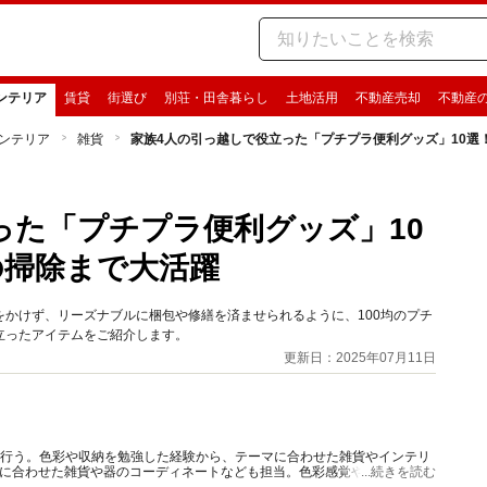
ンテリア
賃貸
街選び
別荘・田舎暮らし
土地活用
不動産売却
不動産
ンテリア
雑貨
家族4人の引っ越しで役立った「プチプラ便利グッズ」10選
った「プチプラ便利グッズ」10
の掃除まで大活躍
かけず、リーズナブルに梱包や修繕を済ませられるように、100均のプチ
立ったアイテムをご紹介します。
更新日：2025年07月11日
を行う。色彩や収納を勉強した経験から、テーマに合わせた雑貨やインテリ
理に合わせた雑貨や器のコーディネートなども担当。色彩感覚やセンスをい
...続きを読む