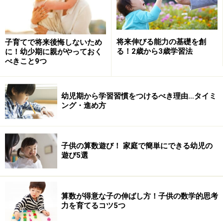
将来伸びる能力の基礎を創
子育てで将来後悔しないため
る！2歳から3歳学習法
に！幼少期に親がやっておく
べきこと9つ
幼児期から学習習慣をつけるべき理由…タイミ
ング・進め方
子供の算数遊び！ 家庭で簡単にできる幼児の
遊び5選
算数が得意な子の伸ばし方！子供の数学的思考
力を育てるコツ5つ