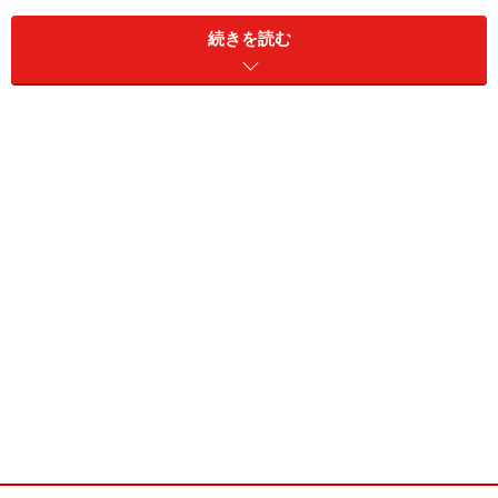
トイレットペーパーの芯の遊び方
続きを読む
遊び方は単純です。このトイレットペーパーの芯をいろ
いろな形に積んでいって遊びます。
「トイレットペーパーの芯、積んでみようか？どんな形
ができるかな。」と声をかけ、子どもに自由に積ませて
みましょう。まずは、単純な形をご紹介。
これはひとりでできるかな
これは、子どもひとりでチャレンジしてみましょう。
これもひとりでできるかな