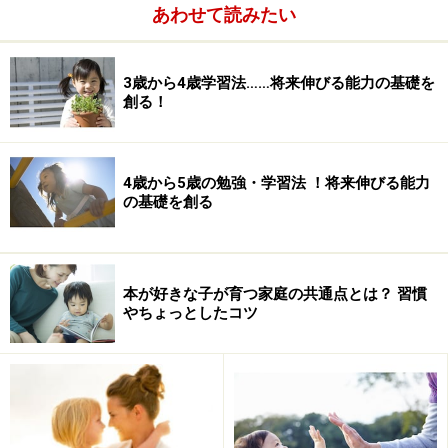
これも、子どもひとりでチャレンジしてみましょう。
あわせて読みたい
3歳から4歳学習法……将来伸びる能力の基礎を
＞＞次は、
思考力を高める形など
をご紹介します。
創る！
※記事内容は執筆時点のものです。最新の内容をご確認くださ
い。
4歳から5歳の勉強・学習法 ！将来伸びる能力
の基礎を創る
次のページへ
1
/
3
本が好きな子が育つ家庭の共通点とは？ 習慣
やちょっとしたコツ